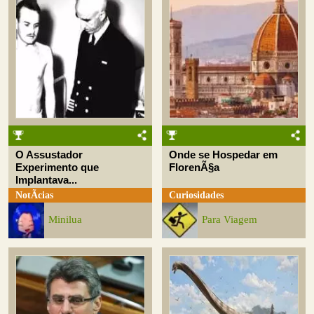
O Assustador
Onde se Hospedar em
Experimento que
FlorenÃ§a
Implantava...
NotÃ­cias
Curiosidades
Minilua
Para Viagem