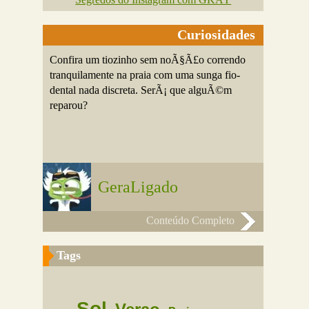
Curiosidades
Confira um tiozinho sem noÃ§Ã£o correndo
tranquilamente na praia com uma sunga fio-
dental nada discreta. SerÃ¡ que alguÃ©m
reparou?
GeraLigado
Conteúdo Completo
Tags
Sol