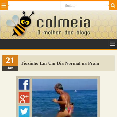
Beleza
Cinema e TV
Curiosidades
Esportes
Humor
Internet
Jogos
NotÃ­cias
Planeta
SaÃºde
Tecnologia
VeÃ­culos
Adulto
Sugerir Link
21
Tiozinho Em Um Dia Normal na Praia
Adicionar Blog
Jan
Colmeia Exchange
Perguntas Frequentes
Sobre
Contato