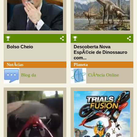
Bolso Cheio
Descoberta Nova
EspÃ©cie de Dinossauro
com...
NotÃ­cias
Planeta
Blog da
CiÃªncia Online