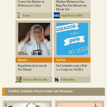
Como Um Macho se
Mulher Melancia Usa
Refresca no Calor
BiquÃ­ni Fio-Dental em
Dia de Sol
Tenso
AudiÃªncia RBC
Humor
SaÃºde
Pegadinha da Loira de
Os Cuidados com a Pele
Fio Dental
e o Corpo no VerÃ£o
Junto e Misturado
Fulaninha
Entretenimentos
Confira Também Outros Links em Destaque: