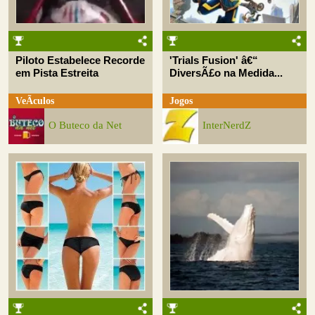
Piloto Estabelece Recorde
'Trials Fusion' â€“
em Pista Estreita
DiversÃ£o na Medida...
VeÃ­culos
Jogos
O Buteco da Net
InterNerdZ