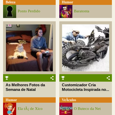
Beleza
Humor
Ponto Perdido
Baratonta
As Melhores Fotos da
Customizador Cria
Semana de Natal
Motocicleta Inspirada no...
Humor
VeÃ­culos
Ela tÃ¡ de Xico
O Buteco da Net