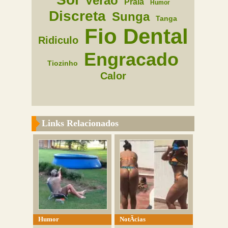
Verao
Praia
Humor
Discreta
Sunga
Tanga
Fio Dental
Ridiculo
Engracado
Tiozinho
Calor
Links Relacionados
Humor
NotÃ­cias