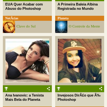
EUA Quer Acabar com
A Primeira Baleia Albina
Abuso do Photoshop
Registrada no Mundo
NotÃ­cias
Planeta
Clave do Sul
O Controle da Mente
Ana Ivanovic: a Tenista
Invejosos DirÃ£o que Ã‰
Mais Bela do Planeta
Photoshop