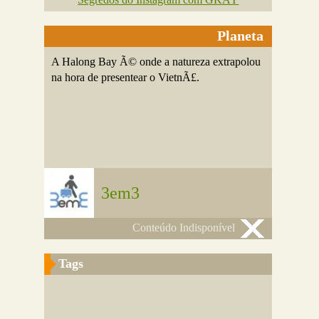
Planeta
A Halong Bay Ã© onde a natureza extrapolou
na hora de presentear o VietnÃ£.
3em3
Conteúdo Indisponível
Tags