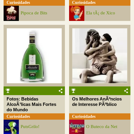
Curiosidades
Curiosidades
Pipoca de Bits
Ela tÃ¡ de Xico
Fotos: Bebidas
Os Melhores AnÃºncios
AlcoÃ³licas Mais Fortes
de Interesse PÃºblico
do Mundo
Curiosidades
Curiosidades
PutsGrilo!
O Buteco da Net