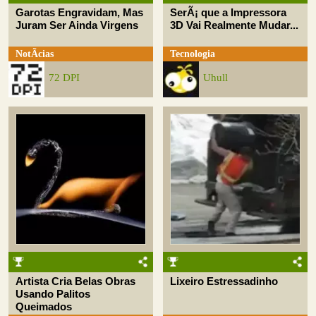
Garotas Engravidam, Mas
SerÃ¡ que a Impressora
Juram Ser Ainda Virgens
3D Vai Realmente Mudar...
NotÃ­cias
Tecnologia
72 DPI
Uhull
Artista Cria Belas Obras
Lixeiro Estressadinho
Usando Palitos
Queimados