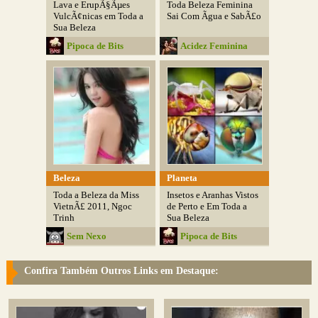
Lava e ErupÃ§Ãµes
Toda Beleza Feminina
VulcÃ¢nicas em Toda a
Sai Com Ãgua e SabÃ£o
Sua Beleza
Pipoca de Bits
Acidez Feminina
Beleza
Planeta
Toda a Beleza da Miss
Insetos e Aranhas Vistos
VietnÃ£ 2011, Ngoc
de Perto e Em Toda a
Trinh
Sua Beleza
Sem Nexo
Pipoca de Bits
Confira Também Outros Links em Destaque: