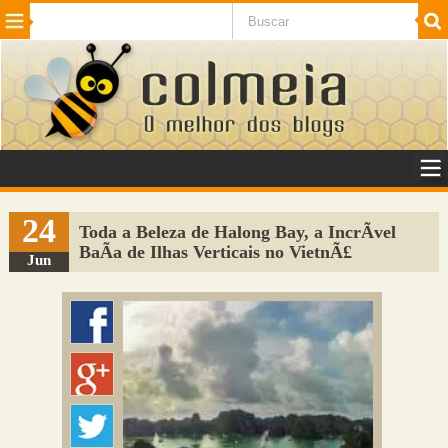
Beleza
Cinema e TV
Curiosidades
Esportes
Humor
Internet
Jogos
NotÃ­cias
Planeta
SaÃºde
Tecnologia
VeÃ­culos
Adulto
Sugerir Link
24
Toda a Beleza de Halong Bay, a IncrÃ­vel
BaÃ­a de Ilhas Verticais no VietnÃ£
Adicionar Blog
Jun
Colmeia Exchange
Perguntas Frequentes
Sobre
Contato