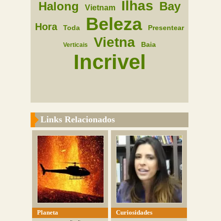
Ilhas
Halong
Bay
Vietnam
Beleza
Hora
Toda
Presentear
Vietna
Baia
Verticais
Incrivel
Links Relacionados
Planeta
Curiosidades