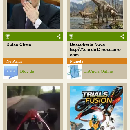
Bolso Cheio
Descoberta Nova
EspÃ©cie de Dinossauro
com...
NotÃ­cias
Planeta
Blog da
CiÃªncia Online