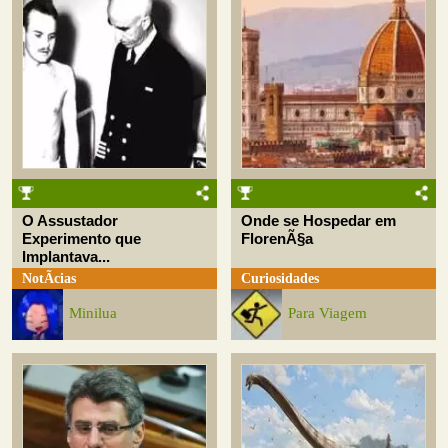
O Assustador
Onde se Hospedar em
Experimento que
FlorenÃ§a
Implantava...
NotÃ­cias
Curiosidades
Minilua
Para Viagem