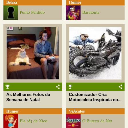
Beleza
Humor
Ponto Perdido
Baratonta
As Melhores Fotos da
Customizador Cria
Semana de Natal
Motocicleta Inspirada no...
Humor
VeÃ­culos
Ela tÃ¡ de Xico
O Buteco da Net