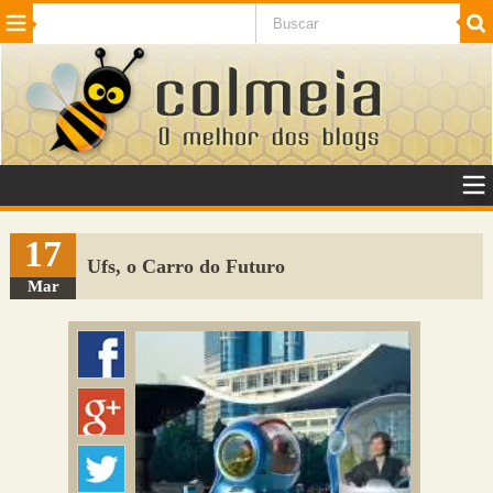
Beleza
Cinema e TV
Curiosidades
Esportes
Humor
Internet
Jogos
NotÃ­cias
Planeta
SaÃºde
Tecnologia
VeÃ­culos
Adulto
Sugerir Link
17
Ufs, o Carro do Futuro
Adicionar Blog
Mar
Colmeia Exchange
Perguntas Frequentes
Sobre
Contato