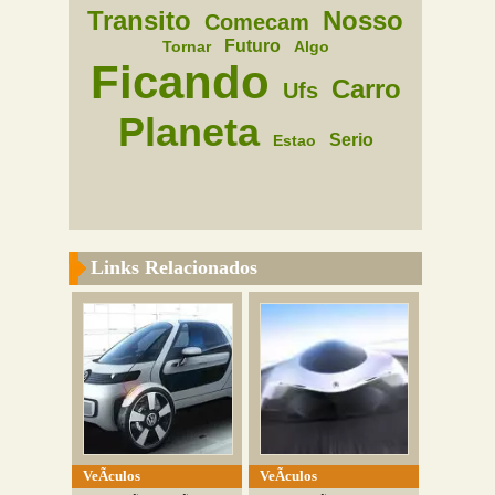
Transito
Nosso
Comecam
Futuro
Tornar
Algo
Ficando
Carro
Ufs
Planeta
Serio
Estao
Links Relacionados
VeÃ­culos
VeÃ­culos