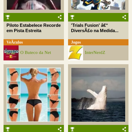
Piloto Estabelece Recorde
'Trials Fusion' â€“
em Pista Estreita
DiversÃ£o na Medida...
VeÃ­culos
Jogos
O Buteco da Net
InterNerdZ