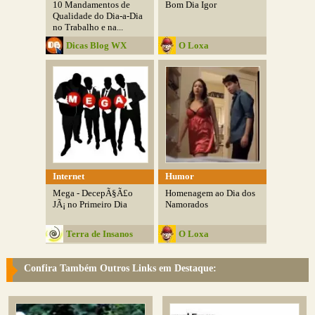
10 Mandamentos de
Bom Dia Igor
Qualidade do Dia-a-Dia
no Trabalho e na...
Dicas Blog WX
O Loxa
Internet
Humor
Mega - DecepÃ§Ã£o
Homenagem ao Dia dos
JÃ¡ no Primeiro Dia
Namorados
Terra de Insanos
O Loxa
Confira Também Outros Links em Destaque: