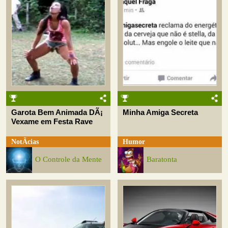
Garota Bem Animada DÃ¡
Minha Amiga Secreta
Vexame em Festa Rave
NotÃ­cias
Humor
O Controle da Mente
Baratonta