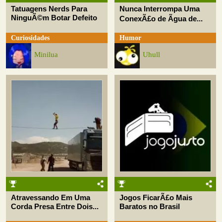
Tatuagens Nerds Para
Nunca Interrompa Uma
NinguÃ©m Botar Defeito
ConexÃ£o de Ãgua de...
Curiosidades
Humor
Minilua
Uhull
Atravessando Em Uma
Jogos FicarÃ£o Mais
Corda Presa Entre Dois...
Baratos no Brasil