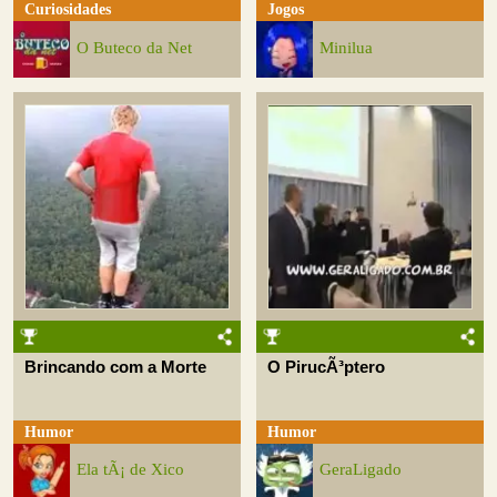
Curiosidades
Jogos
O Buteco da Net
Minilua
Brincando com a Morte
O PirucÃ³ptero
Humor
Humor
Ela tÃ¡ de Xico
GeraLigado