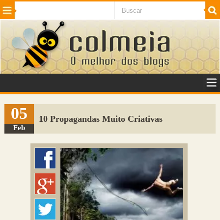
Beleza
Cinema e TV
Curiosidades
Esportes
Humor
Internet
Jogos
NotÃ­cias
Planeta
SaÃºde
Tecnologia
VeÃ­culos
Adulto
Sugerir Link
05
10 Propagandas Muito Criativas
Adicionar Blog
Feb
Colmeia Exchange
Perguntas Frequentes
Sobre
Contato