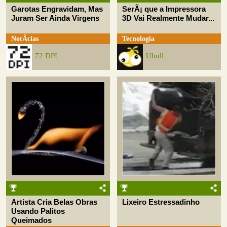
Garotas Engravidam, Mas
SerÃ¡ que a Impressora
Juram Ser Ainda Virgens
3D Vai Realmente Mudar...
NotÃ­cias
Tecnologia
72 DPI
Uhull
Artista Cria Belas Obras
Lixeiro Estressadinho
Usando Palitos
Queimados