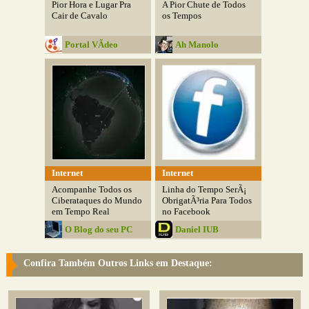
Pior Hora e Lugar Pra
A Pior Chute de Todos
Cair de Cavalo
os Tempos
Portal VÃ­deo
Ah Manolo
Internet
Internet
Acompanhe Todos os
Linha do Tempo SerÃ¡
Ciberataques do Mundo
ObrigatÃ³ria Para Todos
em Tempo Real
no Facebook
O Blog do seu PC
Daniel IUB
Confira Também Outros Links em Destaque: