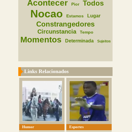
Acontecer
Todos
Pior
Nocao
Lugar
Estamos
Constrangedores
Circunstancia
Tempo
Momentos
Determinada
Sujeitos
Links Relacionados
Humor
Esportes