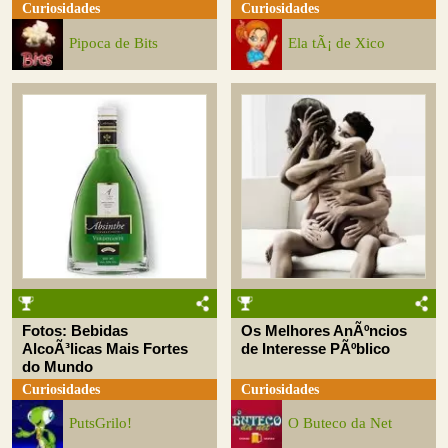
Curiosidades
Curiosidades
Pipoca de Bits
Ela tÃ¡ de Xico
Fotos: Bebidas
Os Melhores AnÃºncios
AlcoÃ³licas Mais Fortes
de Interesse PÃºblico
do Mundo
Curiosidades
Curiosidades
PutsGrilo!
O Buteco da Net