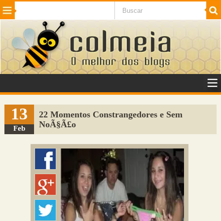
Beleza
Cinema e TV
Curiosidades
Esportes
Humor
Internet
Jogos
NotÃ­cias
Planeta
SaÃºde
Tecnologia
VeÃ­culos
Adulto
Sugerir Link
13
22 Momentos Constrangedores e Sem
NoÃ§Ã£o
Adicionar Blog
Feb
Colmeia Exchange
Perguntas Frequentes
Sobre
Contato