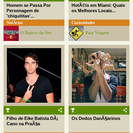
Homem se Passa Por
HotÃ©is em Miami: Quais
Personagem de
os Melhores Locais...
'chiquititas'...
NotÃ­cias
Curiosidades
O Buteco da Net
Para Viagem
Filho de Eike Batista DÃ¡
Os Dedos DanÃ§arinos
Cano na PraÃ§a