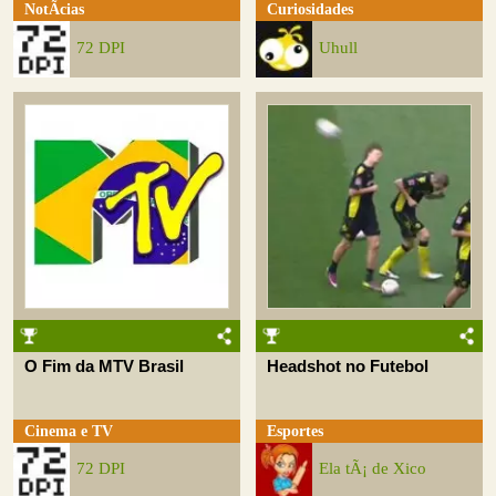
NotÃ­cias
Curiosidades
72 DPI
Uhull
O Fim da MTV Brasil
Headshot no Futebol
Cinema e TV
Esportes
72 DPI
Ela tÃ¡ de Xico