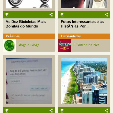
As Dez Bicicletas Mais
Fotos Interessantes e as
Bonitas do Mundo
HistÃ³rias Por...
VeÃ­culos
Curiosidades
Blogs e Blogs
O Buteco da Net