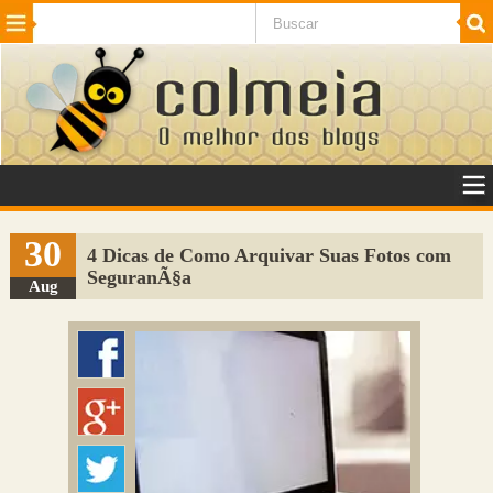
Beleza
Cinema e TV
Curiosidades
Esportes
Humor
Internet
Jogos
NotÃ­cias
Planeta
SaÃºde
Tecnologia
VeÃ­culos
Adulto
Sugerir Link
30
4 Dicas de Como Arquivar Suas Fotos com
SeguranÃ§a
Adicionar Blog
Aug
Colmeia Exchange
Perguntas Frequentes
Sobre
Contato