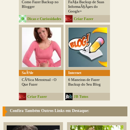
Como Fazer Backup no
FaÃ§a Backup de Suas
Blogger
InformaÃ§Ãµes do
Google+
Dicas e Curiosidades
Criar Fazer
SaÃºde
Internet
CÃ³lica Menstrual - O
6 Maneiras de Fazer
Que Fazer
Backup do Seu Blog
Criar Fazer
JB Tutos
Confira Também Outros Links em Destaque: