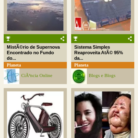
MistÃ©rio de Supernova
Sistema Simples
Encontrado no Fundo
Reaproveita AtÃ© 95%
do...
da...
Planeta
Planeta
CiÃªncia Online
Blogs e Blogs