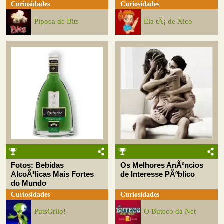
Curiosidades
Curiosidades
Pipoca de Bits
Ela tÃ¡ de Xico
Fotos: Bebidas
Os Melhores AnÃºncios
AlcoÃ³licas Mais Fortes
de Interesse PÃºblico
do Mundo
Curiosidades
Curiosidades
PutsGrilo!
O Buteco da Net