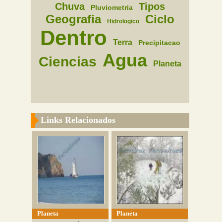
Chuva
Tipos
Pluviometria
Geografia
Ciclo
Hidrologico
Dentro
Terra
Precipitacao
Agua
Ciencias
Planeta
Links Relacionados
Planeta
Planeta