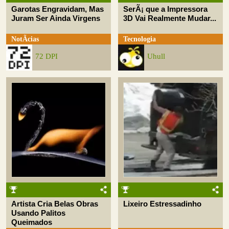
Garotas Engravidam, Mas
SerÃ¡ que a Impressora
Juram Ser Ainda Virgens
3D Vai Realmente Mudar...
NotÃ­cias
Tecnologia
72 DPI
Uhull
Artista Cria Belas Obras
Lixeiro Estressadinho
Usando Palitos
Queimados