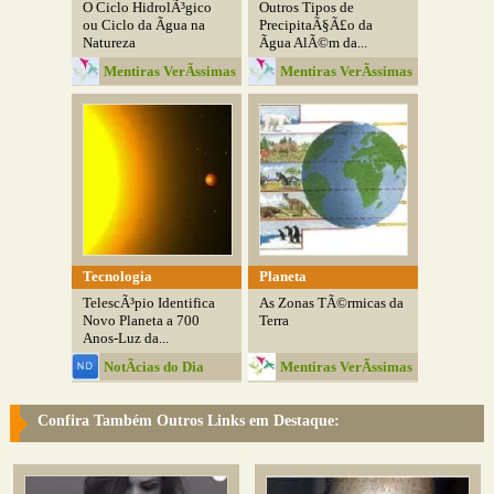
O Ciclo HidrolÃ³gico
Outros Tipos de
ou Ciclo da Ãgua na
PrecipitaÃ§Ã£o da
Natureza
Ãgua AlÃ©m da...
Mentiras VerÃ­ssimas
Mentiras VerÃ­ssimas
Tecnologia
Planeta
TelescÃ³pio Identifica
As Zonas TÃ©rmicas da
Novo Planeta a 700
Terra
Anos-Luz da...
NotÃ­cias do Dia
Mentiras VerÃ­ssimas
Confira Também Outros Links em Destaque: