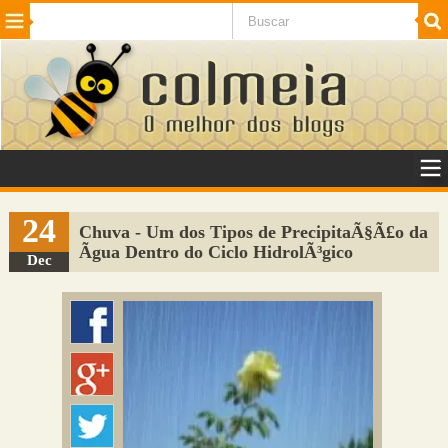
Beleza
Cinema e TV
Curiosidades
Esportes
Humor
Internet
Jogos
NotÃ­cias
Planeta
SaÃºde
Tecnologia
VeÃ­culos
Adulto
Sugerir Link
24
Chuva - Um dos Tipos de PrecipitaÃ§Ã£o da
Ãgua Dentro do Ciclo HidrolÃ³gico
Adicionar Blog
Dec
Colmeia Exchange
Perguntas Frequentes
Sobre
Contato