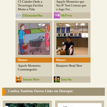
15 Cidades Onde a
Aquele Momento que
Tecnologia Facilita
VocÃª Tem Certeza que
Muito a Vida
o Jogo Foi...
Elfamadarilha
ObÃ³vio
Humor
Humor
Aquele Momento
Basquete Head Shot
Cosntrangedor
Tutano Mole
Tatu Nu
Confira Também Outros Links em Destaque: