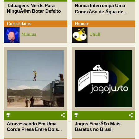
Tatuagens Nerds Para
Nunca Interrompa Uma
NinguÃ©m Botar Defeito
ConexÃ£o de Ãgua de...
Curiosidades
Humor
Minilua
Uhull
Atravessando Em Uma
Jogos FicarÃ£o Mais
Corda Presa Entre Dois...
Baratos no Brasil