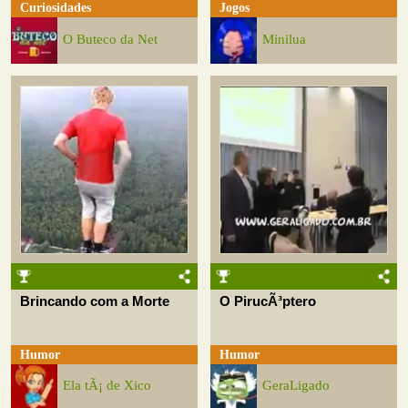
Curiosidades
Jogos
O Buteco da Net
Minilua
Brincando com a Morte
O PirucÃ³ptero
Humor
Humor
Ela tÃ¡ de Xico
GeraLigado