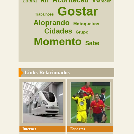
Rir
Zoeira
Aparecer
Gostar
Trapalhoes
Aloprando
Motoqueiros
Cidades
Grupo
Momento
Sabe
Links Relacionados
Internet
Esportes