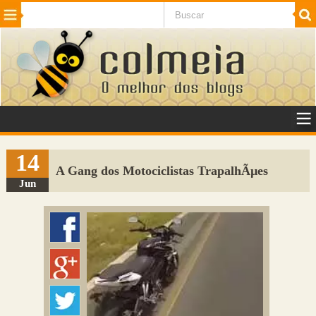
Beleza
Cinema e TV
Curiosidades
Esportes
Humor
Internet
Jogos
NotÃ­cias
Planeta
SaÃºde
Tecnologia
VeÃ­culos
Adulto
Sugerir Link
14
A Gang dos Motociclistas TrapalhÃµes
Adicionar Blog
Jun
Colmeia Exchange
Perguntas Frequentes
Sobre
Contato