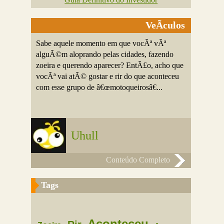
VeÃ­culos
Sabe aquele momento em que vocÃª vÃª
alguÃ©m aloprando pelas cidades, fazendo
zoeira e querendo aparecer? EntÃ£o, acho que
vocÃª vai atÃ© gostar e rir do que aconteceu
com esse grupo de â€œmotoqueirosâ€...
Uhull
Conteúdo Completo
Tags
Aconteceu