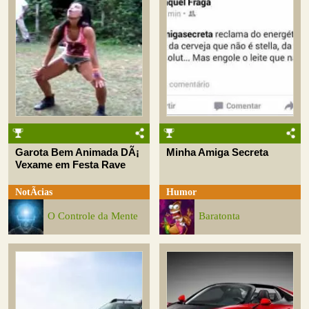
Garota Bem Animada DÃ¡
Minha Amiga Secreta
Vexame em Festa Rave
NotÃ­cias
Humor
O Controle da Mente
Baratonta