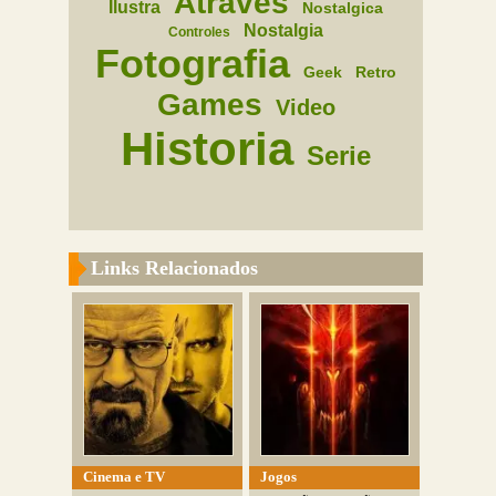
Atraves
Ilustra
Nostalgica
Nostalgia
Controles
Fotografia
Geek
Retro
Games
Video
Historia
Serie
Links Relacionados
Cinema e TV
Jogos