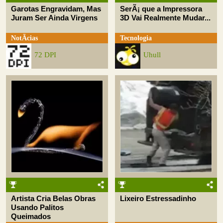
Garotas Engravidam, Mas
SerÃ¡ que a Impressora
Juram Ser Ainda Virgens
3D Vai Realmente Mudar...
NotÃ­cias
Tecnologia
72 DPI
Uhull
Artista Cria Belas Obras
Lixeiro Estressadinho
Usando Palitos
Queimados