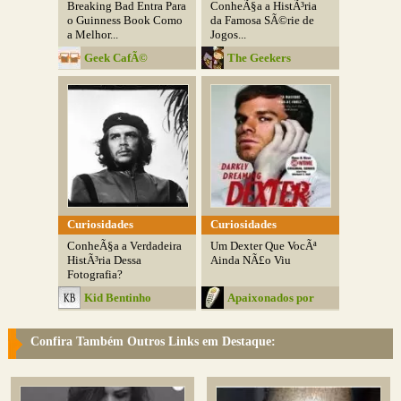
Breaking Bad Entra Para
ConheÃ§a a HistÃ³ria
o Guinness Book Como
da Famosa SÃ©rie de
a Melhor...
Jogos...
Geek CafÃ©
The Geekers
Curiosidades
Curiosidades
ConheÃ§a a Verdadeira
Um Dexter Que VocÃª
HistÃ³ria Dessa
Ainda NÃ£o Viu
Fotografia?
Kid Bentinho
Apaixonados por
SÃ©ries
Confira Também Outros Links em Destaque: