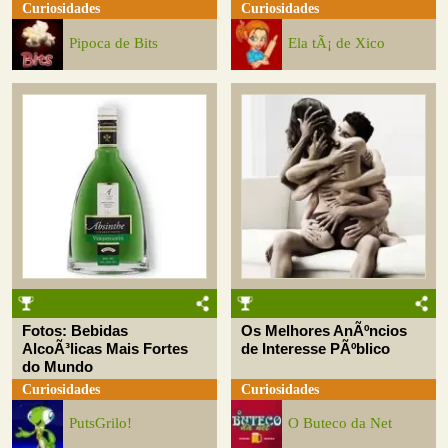
Curiosidades
Curiosidades
Pipoca de Bits
Ela tÃ¡ de Xico
Fotos: Bebidas
Os Melhores AnÃºncios
AlcoÃ³licas Mais Fortes
de Interesse PÃºblico
do Mundo
Curiosidades
Curiosidades
PutsGrilo!
O Buteco da Net