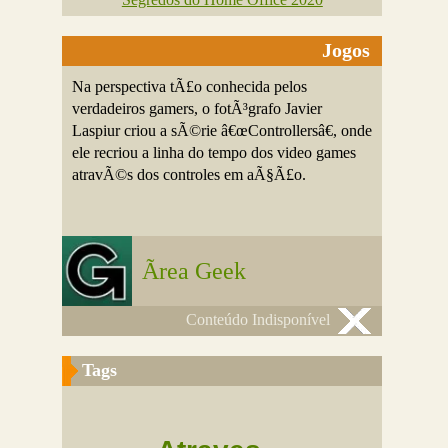
Jogos
Na perspectiva tÃ£o conhecida pelos
verdadeiros gamers, o fotÃ³grafo Javier
Laspiur criou a sÃ©rie â€œControllersâ€, onde
ele recriou a linha do tempo dos video games
atravÃ©s dos controles em aÃ§Ã£o.
Ãrea Geek
Conteúdo Indisponível
Tags