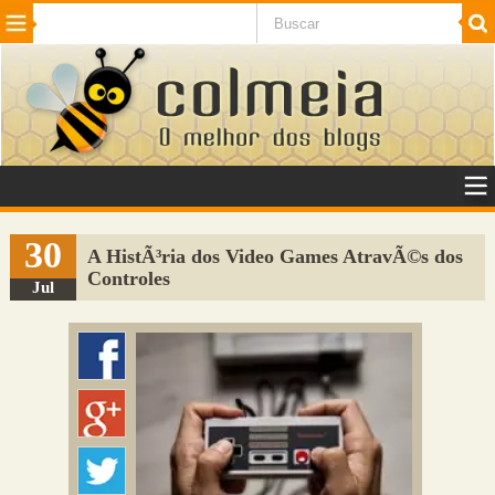
Beleza
Cinema e TV
Curiosidades
Esportes
Humor
Internet
Jogos
NotÃ­cias
Planeta
SaÃºde
Tecnologia
VeÃ­culos
Adulto
Sugerir Link
30
A HistÃ³ria dos Video Games AtravÃ©s dos
Controles
Adicionar Blog
Jul
Colmeia Exchange
Perguntas Frequentes
Sobre
Contato