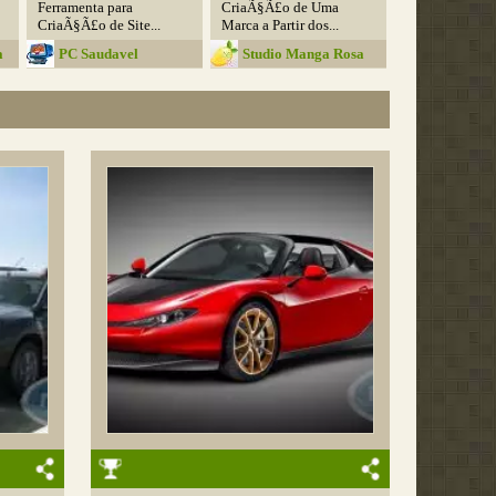
Ferramenta para
CriaÃ§Ã£o de Uma
CriaÃ§Ã£o de Site...
Marca a Partir dos...
a
PC Saudavel
Studio Manga Rosa