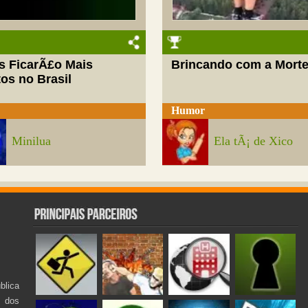
s FicarÃ£o Mais
Brincando com a Mort
os no Brasil
Humor
Minilua
Ela tÃ¡ de Xico
lica
s dos