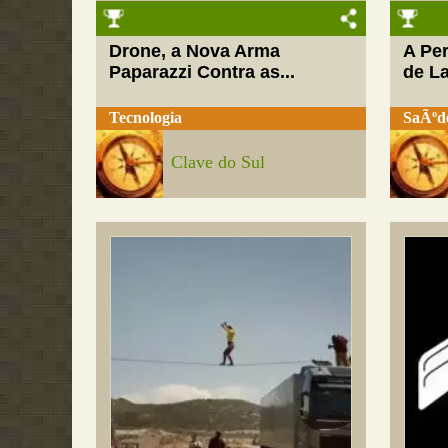
Drone, a Nova Arma
A Pe
Paparazzi Contra as...
de L
Tecnologia
SaÃºd
Clave do Sul