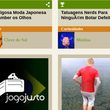
rigosa Moda Japonesa
Tatuagens Nerds Para
amber os Olhos
NinguÃ©m Botar Defei
e
Curiosidades
Clave do Sul
Minilua