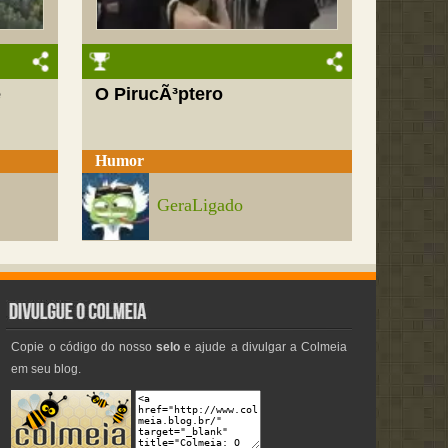
e
O PirucÃ³ptero
Humor
GeraLigado
Copie o código do nosso
selo
e ajude a divulgar a Colmeia
em seu blog.