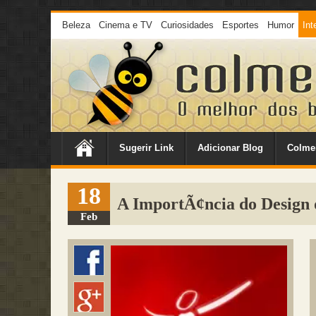
Beleza
Cinema e TV
Curiosidades
Esportes
Humor
Int
Sugerir Link
Adicionar Blog
Colme
18
A ImportÃ¢ncia do Design 
Feb