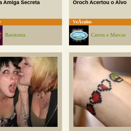
a Amiga Secreta
Oroch Acertou o Alvo
r
VeÃ­culos
Baratonta
Carros e Marcas