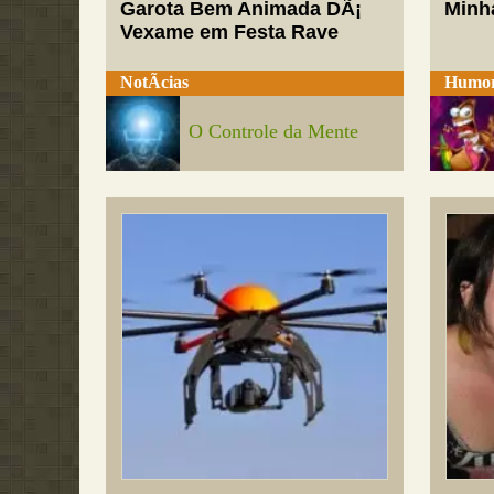
Garota Bem Animada DÃ¡
Minh
Vexame em Festa Rave
NotÃ­cias
Humo
O Controle da Mente