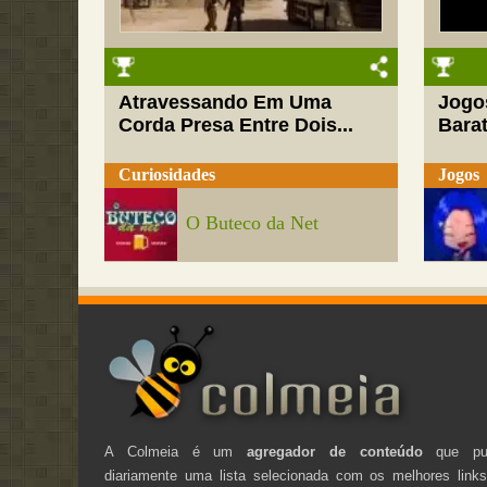
Atravessando Em Uma
Jogo
Corda Presa Entre Dois...
Barat
Curiosidades
Jogos
O Buteco da Net
A Colmeia é um
agregador de conteúdo
que pub
diariamente uma lista selecionada com os melhores link