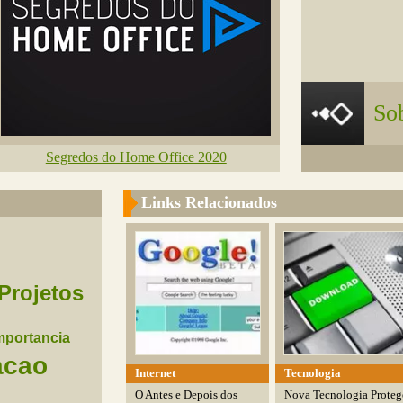
So
Segredos do Home Office 2020
Links Relacionados
Projetos
mportancia
acao
Internet
Tecnologia
O Antes e Depois dos
Nova Tecnologia Proteg