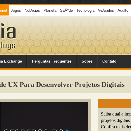
ernet
Jogos
NotÃ­cias
Planeta
SaÃºde
Tecnologia
VeÃ­culos
Adulto
ia Exchange
Perguntas Frequentes
Sobre
Contato
de UX Para Desenvolver Projetos Digitais
Saiba qual a im
projetos digitai
Confira mais det