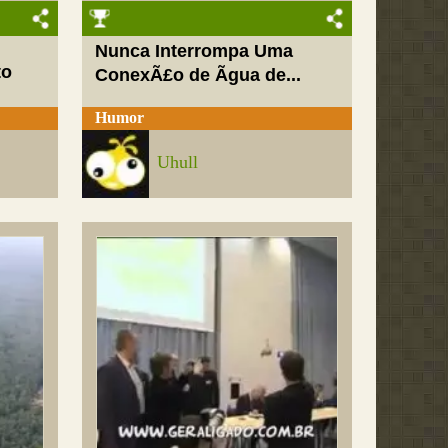
Nunca Interrompa Uma
to
ConexÃ£o de Ãgua de...
Humor
Uhull