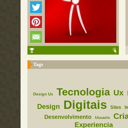
Tags
Tecnologia
Ux
Design Ux
Digitais
Design
Sites
I
Cri
Desenvolvimento
Usuario
Experiencia