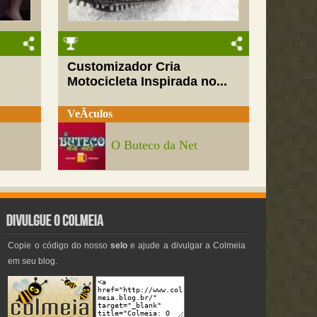
Customizador Cria
Motocicleta Inspirada no...
VeÃ­culos
O Buteco da Net
Copie o código do nosso
selo
e ajude a divulgar a Colmeia
em seu blog.