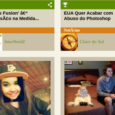
ls Fusion' â€“
EUA Quer Acabar com
rsÃ£o na Medida...
Abuso do Photoshop
NotÃ­cias
InterNerdZ
Clave do Sul