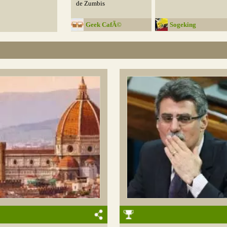
de Zumbis
Geek CafÃ©
Sogeking