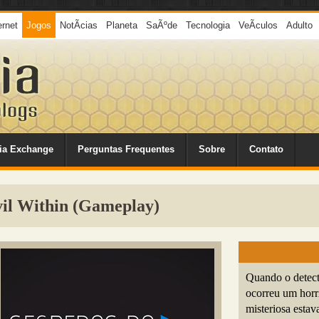
ernet
Jogos
NotÃ­cias
Planeta
SaÃºde
Tecnologia
VeÃ­culos
Adulto
ia Exchange
Perguntas Frequentes
Sobre
Contato
il Within (Gameplay)
Quando o detect
ocorreu um horr
misteriosa estav