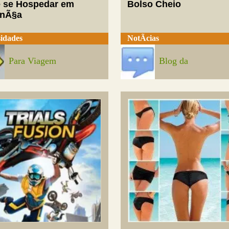
 se Hospedar em
Bolso Cheio
enÃ§a
idades
NotÃ­cias
Para Viagem
Blog da