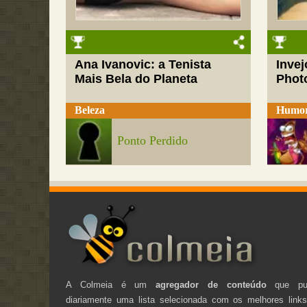
Ana Ivanovic: a Tenista
Inve
Mais Bela do Planeta
Phot
Beleza
Humo
Ponto Perdido
A Colmeia é um
agregador de conteúdo
que pub
diariamente uma lista selecionada com os melhores link