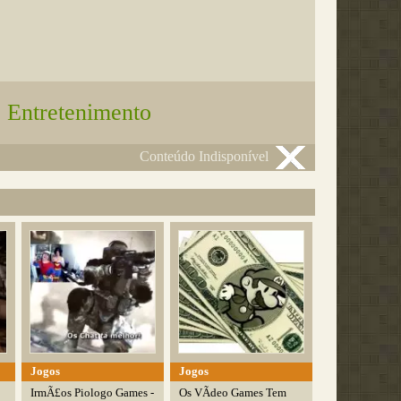
 Entretenimento
Conteúdo Indisponível
Jogos
Jogos
IrmÃ£os Piologo Games -
Os VÃ­deo Games Tem