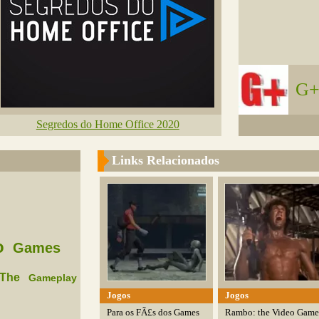
G+
Segredos do Home Office 2020
Links Relacionados
o
Games
The
Gameplay
Jogos
Jogos
Para os FÃ£s dos Games
Rambo: the Video Game