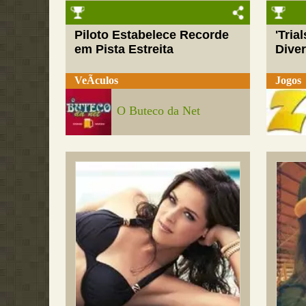
Piloto Estabelece Recorde
'Tria
em Pista Estreita
Dive
VeÃ­culos
Jogos
O Buteco da Net