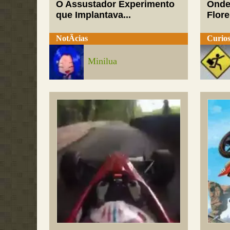
O Assustador Experimento
Onde
que Implantava...
Flor
NotÃ­cias
Curios
Minilua