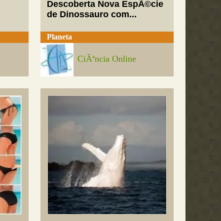
Descoberta Nova EspÃ©cie
de Dinossauro com...
Planeta
CiÃªncia Online