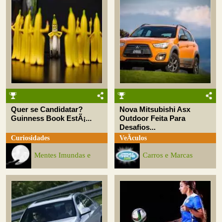
Quer se Candidatar?
Nova Mitsubishi Asx
Guinness Book EstÃ¡...
Outdoor Feita Para
Desafios...
Curiosidades
VeÃ­culos
Mentes Imundas e
Carros e Marcas