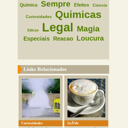
Sempre
Quimica
Efeitos
Ciencia
Quimicas
Curiosidades
Legal
Magia
Edicao
Loucura
Especiais
Reacao
Links Relacionados
Curiosidades
SaÃºde