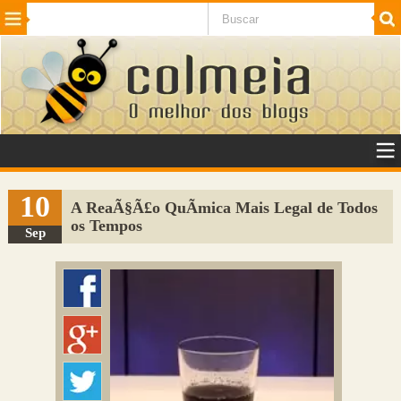
Beleza
Cinema e TV
Curiosidades
Esportes
Humor
Internet
Jogos
NotÃ­cias
Planeta
SaÃºde
Tecnologia
VeÃ­culos
Adulto
Sugerir Link
10
A ReaÃ§Ã£o QuÃ­mica Mais Legal de Todos
os Tempos
Adicionar Blog
Sep
Colmeia Exchange
Perguntas Frequentes
Sobre
Contato