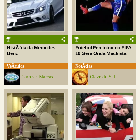
HistÃ³ria da Mercedes-
Futebol Feminino no FIFA
Benz
16 Gera Onda Machista
VeÃ­culos
NotÃ­cias
Carros e Marcas
Clave do Sul