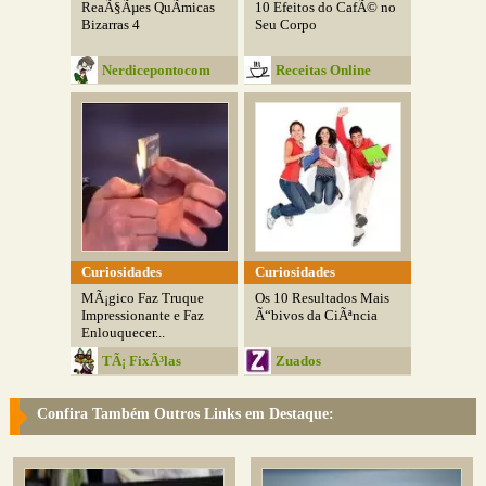
ReaÃ§Ãµes QuÃ­micas
10 Efeitos do CafÃ© no
Bizarras 4
Seu Corpo
Nerdicepontocom
Receitas Online
Curiosidades
Curiosidades
MÃ¡gico Faz Truque
Os 10 Resultados Mais
Impressionante e Faz
Ã“bivos da CiÃªncia
Enlouquecer...
TÃ¡ FixÃ³las
Zuados
Confira Também Outros Links em Destaque: