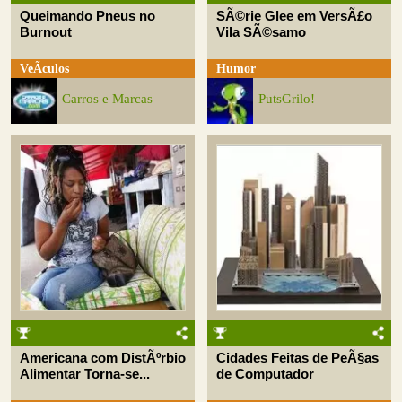
Queimando Pneus no
SÃ©rie Glee em VersÃ£o
Burnout
Vila SÃ©samo
VeÃ­culos
Humor
Carros e Marcas
PutsGrilo!
Americana com DistÃºrbio
Cidades Feitas de PeÃ§as
Alimentar Torna-se...
de Computador