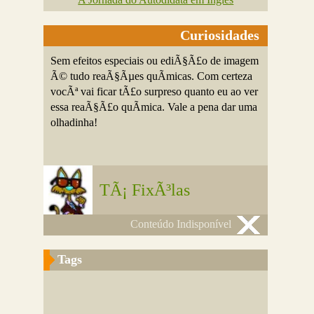
Curiosidades
Sem efeitos especiais ou ediÃ§Ã£o de imagem
Ã© tudo reaÃ§Ãµes quÃ­micas. Com certeza
vocÃª vai ficar tÃ£o surpreso quanto eu ao ver
essa reaÃ§Ã£o quÃ­mica. Vale a pena dar uma
olhadinha!
TÃ¡ FixÃ³las
Conteúdo Indisponível
Tags