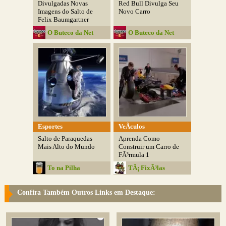
Divulgadas Novas
Red Bull Divulga Seu
Imagens do Salto de
Novo Carro
Felix Baumgartner
O Buteco da Net
O Buteco da Net
Esportes
VeÃ­culos
Salto de Paraquedas
Aprenda Como
Mais Alto do Mundo
Construir um Carro de
FÃ³rmula 1
To na Pilha
TÃ¡ FixÃ³las
Confira Também Outros Links em Destaque: