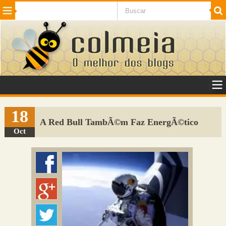
Beleza
Cinema e TV
Curiosidades
Esportes
Humor
Internet
Jogos
NotÃ­cias
Planeta
SaÃºde
Tecnologia
VeÃ­culos
Adulto
Sugerir Link
18
A Red Bull TambÃ©m Faz EnergÃ©tico
Adicionar Blog
Oct
Colmeia Exchange
Perguntas Frequentes
Sobre
Contato