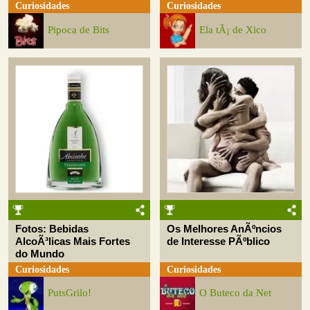
Curiosidades
Curiosidades
Pipoca de Bits
Ela tÃ¡ de Xico
Fotos: Bebidas
Os Melhores AnÃºncios
AlcoÃ³licas Mais Fortes
de Interesse PÃºblico
do Mundo
Curiosidades
Curiosidades
PutsGrilo!
O Buteco da Net