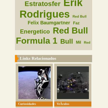
Erik
Estratosfer
Rodrigues
Red Bull
Felix Baumgartner
Faz
Red Bull
Energetico
Formula 1
Bull
Mil
Red
Links Relacionados
Curiosidades
VeÃ­culos