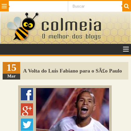
Beleza
Cinema e TV
Curiosidades
Esportes
Humor
Internet
Jogos
NotÃ­cias
Planeta
SaÃºde
Tecnologia
VeÃ­culos
Adulto
Sugerir Link
15
A Volta do Luis Fabiano para o SÃ£o Paulo
Adicionar Blog
Mar
Colmeia Exchange
Perguntas Frequentes
Sobre
Contato