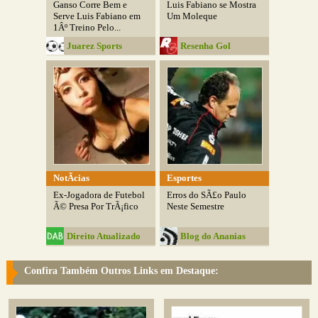
Ganso Corre Bem e
Luis Fabiano se Mostra
Serve Luis Fabiano em
Um Moleque
1Âº Treino Pelo...
Juarez Sports
Resenha Gol
NotÃ­cias
Esportes
Ex-Jogadora de Futebol
Erros do SÃ£o Paulo
Ã© Presa Por TrÃ¡fico
Neste Semestre
Direito Atualizado
Blog do Ananias
Blog
Confira Também Outros Links em Destaque: