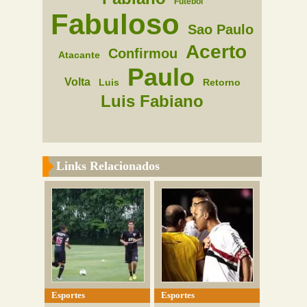
Futebol
Fabuloso
Sao Paulo
Acerto
Confirmou
Atacante
Paulo
Volta
Luis
Retorno
Luis Fabiano
Links Relacionados
Esportes
Esportes