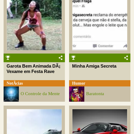
Garota Bem Animada DÃ¡
Minha Amiga Secreta
Vexame em Festa Rave
NotÃ­cias
Humor
O Controle da Mente
Baratonta