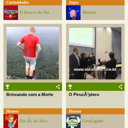
Curiosidades
Jogos
O Buteco da Net
Minilua
Brincando com a Morte
O PirucÃ³ptero
Humor
Humor
Ela tÃ¡ de Xico
GeraLigado