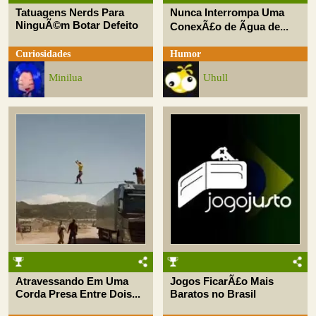
Tatuagens Nerds Para
Nunca Interrompa Uma
NinguÃ©m Botar Defeito
ConexÃ£o de Ãgua de...
Curiosidades
Humor
Minilua
Uhull
Atravessando Em Uma
Jogos FicarÃ£o Mais
Corda Presa Entre Dois...
Baratos no Brasil