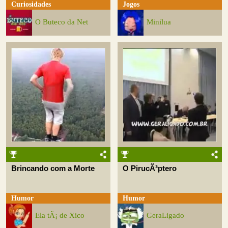
Curiosidades
Jogos
O Buteco da Net
Minilua
Brincando com a Morte
O PirucÃ³ptero
Humor
Humor
Ela tÃ¡ de Xico
GeraLigado