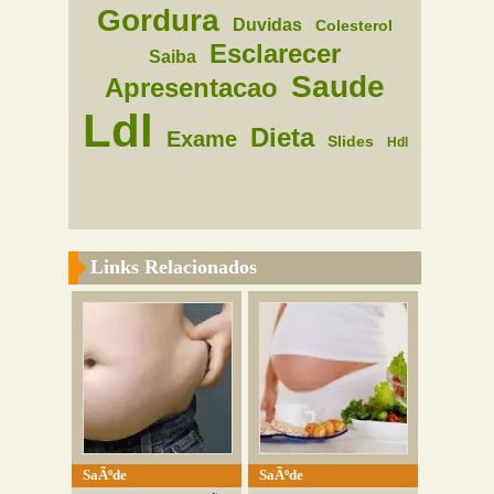
Gordura
Duvidas
Colesterol
Esclarecer
Saiba
Saude
Apresentacao
Ldl
Dieta
Exame
Slides
Hdl
Links Relacionados
SaÃºde
SaÃºde