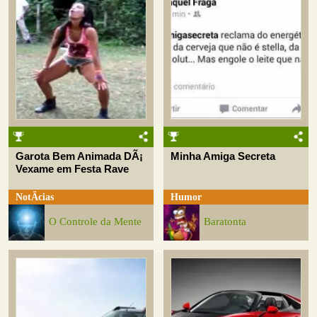
Garota Bem Animada DÃ¡
Minha Amiga Secreta
Vexame em Festa Rave
NotÃ­cias
Humor
O Controle da Mente
Baratonta