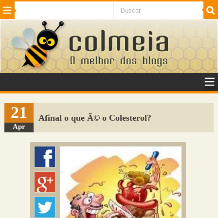
Beleza
Cinema e TV
Curiosidades
Esportes
Humor
Internet
Jogos
NotÃ­cias
Planeta
SaÃºde
Tecnologia
VeÃ­culos
Adulto
Sugerir Link
21
Afinal o que Ã© o Colesterol?
Adicionar Blog
Apr
Colmeia Exchange
Perguntas Frequentes
Sobre
Contato