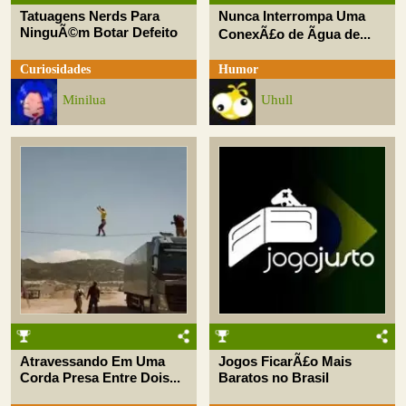
Tatuagens Nerds Para
Nunca Interrompa Uma
NinguÃ©m Botar Defeito
ConexÃ£o de Ãgua de...
Curiosidades
Humor
Minilua
Uhull
Atravessando Em Uma
Jogos FicarÃ£o Mais
Corda Presa Entre Dois...
Baratos no Brasil