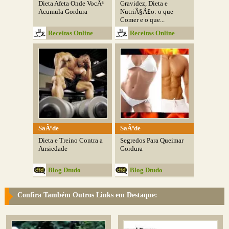
Dieta Afeta Onde VocÃª
Gravidez, Dieta e
Acumula Gordura
NutriÃ§Ã£o: o que
Comer e o que...
Receitas Online
Receitas Online
SaÃºde
SaÃºde
Dieta e Treino Contra a
Segredos Para Queimar
Ansiedade
Gordura
Blog Dtudo
Blog Dtudo
Confira Também Outros Links em Destaque: