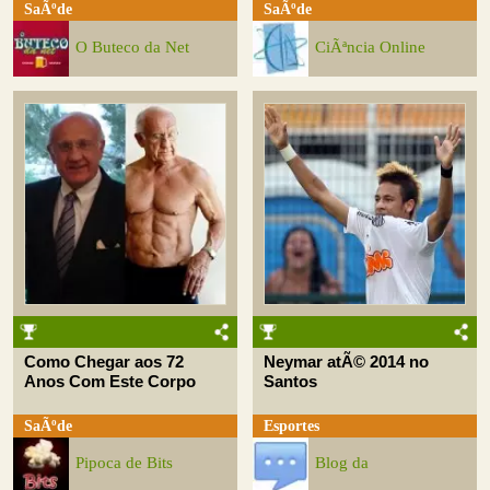
SaÃºde
SaÃºde
O Buteco da Net
CiÃªncia Online
Como Chegar aos 72
Neymar atÃ© 2014 no
Anos Com Este Corpo
Santos
SaÃºde
Esportes
Pipoca de Bits
Blog da