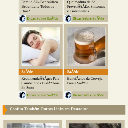
Porque Ã‰ BenÃ©fico
Queimadura de Sol,
Beber Leite Todos os
PrevenÃ§Ã£o, Sintomas
Dias?
e Tratamentos
Dicas Sobre SaÃºde
Dicas Sobre SaÃºde
SaÃºde
SaÃºde
RecomendaÃ§Ãµes Para
BenefÃ­cios da Cerveja
Combater os DistÃºrbios
Para a SaÃºde
do Sono
Dicas Sobre SaÃºde
Dicas Sobre SaÃºde
Confira Também Outros Links em Destaque: