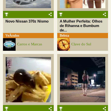
Novo Nissan 370z Nismo
A Mulher Perfeita: Olhos
de Rihanna e Bumbum
de...
VeÃ­culos
Beleza
Carros e Marcas
Clave do Sul