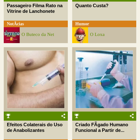
Passageiro Filma Rato na
Quanto Custa?
Vitrine de Lanchonete
NotÃ­cias
Humor
O Buteco da Net
O Loxa
Efeitos Colaterais do Uso
Criado FÃ­gado Humano
de Anabolizantes
Funcional a Partir de...