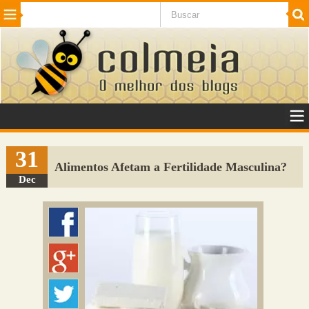
Beleza
Cinema e TV
Curiosidades
Esportes
Humor
Internet
Jogos
NotÃ­cias
Planeta
SaÃºde
Tecnologia
VeÃ­culos
Adulto
Sugerir Link
31
Alimentos Afetam a Fertilidade Masculina?
Adicionar Blog
Dec
Colmeia Exchange
Perguntas Frequentes
Sobre
Contato