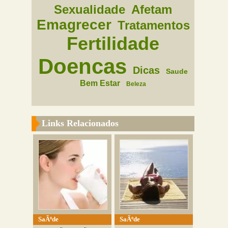
Sexualidade
Afetam
Emagrecer
Tratamentos
Fertilidade
Doencas
Dicas
Saude
Bem Estar
Beleza
Links Relacionados
SaÃºde
SaÃºde