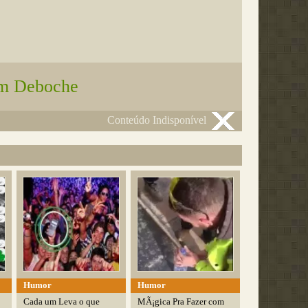
m Deboche
Conteúdo Indisponível
Humor
Humor
Cada um Leva o que
MÃ¡gica Pra Fazer com