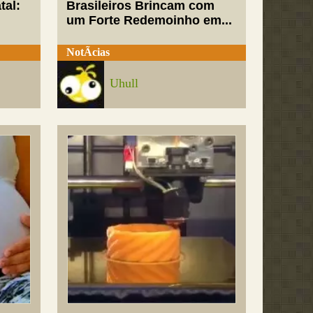
tal:
Brasileiros Brincam com
um Forte Redemoinho em...
NotÃ­cias
Uhull