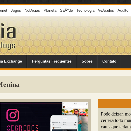
ernet
Jogos
NotÃ­cias
Planeta
SaÃºde
Tecnologia
VeÃ­culos
Adulto
ia Exchange
Perguntas Frequentes
Sobre
Contato
Menina
Pode deixar, mo
certeza todo mu
caras que teriam