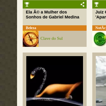
Ela Ã© a Mulher dos
Juiz
Sonhos de Gabriel Medina
'Apar
Beleza
NotÃ­c
Clave do Sul