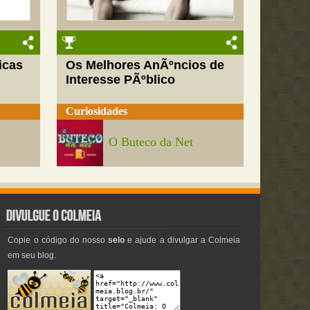
icas
Os Melhores AnÃºncios de
Interesse PÃºblico
Curiosidades
O Buteco da Net
Copie o código do nosso
selo
e ajude a divulgar a Colmeia
em seu blog.