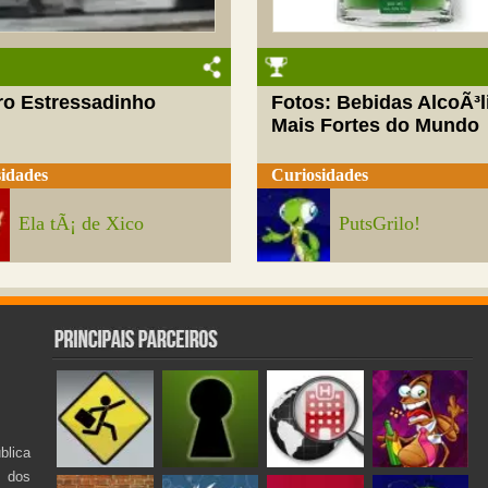
ro Estressadinho
Fotos: Bebidas AlcoÃ³l
Mais Fortes do Mundo
idades
Curiosidades
Ela tÃ¡ de Xico
PutsGrilo!
lica
s dos