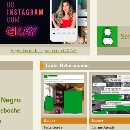
Se
Segredos do Instagram com GKAY
Links Relacionados
Negro
eboche
o
Humor
Humor
Testa Gorda
Ou, me Atende