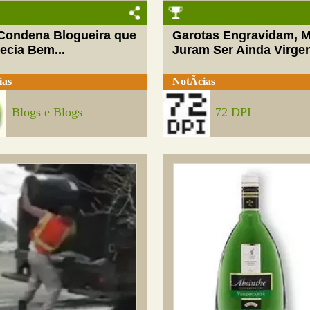
 Condena Blogueira que
Garotas Engravidam, 
ecia Bem...
Juram Ser Ainda Virge
ias
NotÃ­cias
Blogs e Blogs
72 DPI