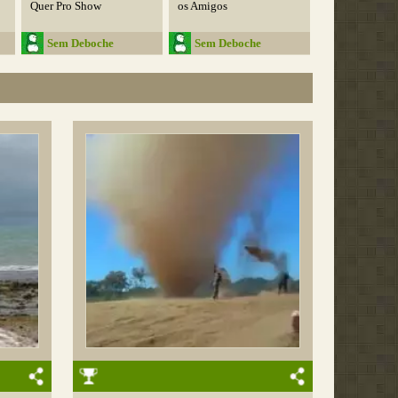
Quer Pro Show
os Amigos
Sem Deboche
Sem Deboche