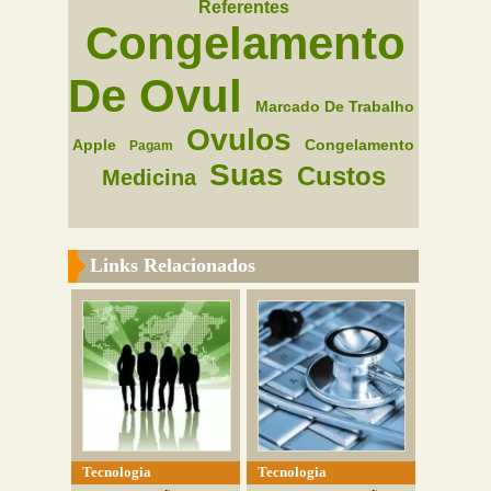
Referentes
Congelamento
De Ovul
Marcado De Trabalho
Ovulos
Apple
Congelamento
Pagam
Suas
Custos
Medicina
Links Relacionados
Tecnologia
Tecnologia