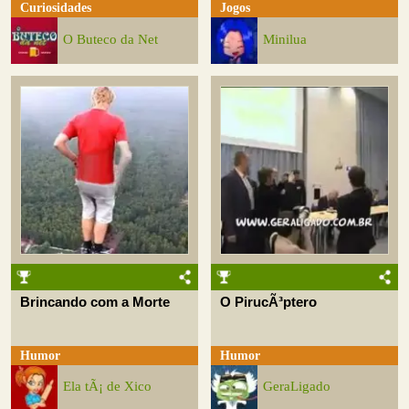
Curiosidades
Jogos
O Buteco da Net
Minilua
Brincando com a Morte
O PirucÃ³ptero
Humor
Humor
Ela tÃ¡ de Xico
GeraLigado