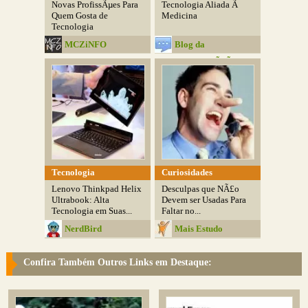
Novas ProfissÃµes Para
Tecnologia Aliada Ã
Quem Gosta de
Medicina
Tecnologia
MCZiNFO
Blog da
ComunicaÃ§Ã£o
Tecnologia
Curiosidades
Lenovo Thinkpad Helix
Desculpas que NÃ£o
Ultrabook: Alta
Devem ser Usadas Para
Tecnologia em Suas...
Faltar no...
NerdBird
Mais Estudo
Confira Também Outros Links em Destaque: