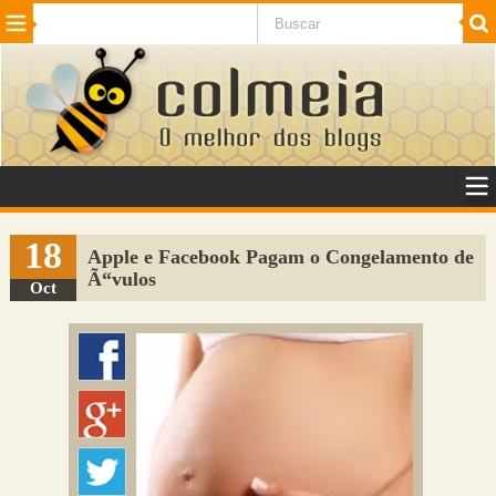
Beleza
Cinema e TV
Curiosidades
Esportes
Humor
Internet
Jogos
NotÃ­cias
Planeta
SaÃºde
Tecnologia
VeÃ­culos
Adulto
Sugerir Link
18
Apple e Facebook Pagam o Congelamento de
Ã“vulos
Adicionar Blog
Oct
Colmeia Exchange
Perguntas Frequentes
Sobre
Contato