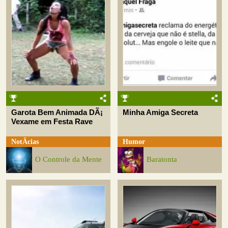
Garota Bem Animada DÃ¡
Minha Amiga Secreta
Vexame em Festa Rave
NotÃ­cias
Humor
O Controle da Mente
Baratonta