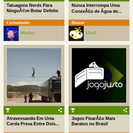
Tatuagens Nerds Para
Nunca Interrompa Uma
NinguÃ©m Botar Defeito
ConexÃ£o de Ãgua de...
Curiosidades
Humor
Minilua
Uhull
Atravessando Em Uma
Jogos FicarÃ£o Mais
Corda Presa Entre Dois...
Baratos no Brasil