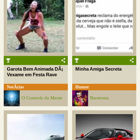
Garota Bem Animada DÃ¡
Minha Amiga Secreta
Vexame em Festa Rave
NotÃ­cias
Humor
O Controle da Mente
Baratonta