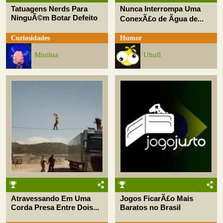
Tatuagens Nerds Para
Nunca Interrompa Uma
NinguÃ©m Botar Defeito
ConexÃ£o de Ãgua de...
Curiosidades
Humor
Minilua
Uhull
Atravessando Em Uma
Jogos FicarÃ£o Mais
Corda Presa Entre Dois...
Baratos no Brasil