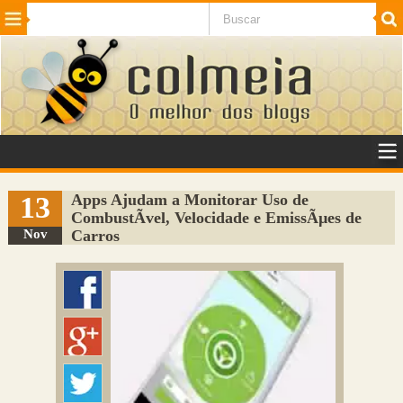
Beleza
Cinema e TV
Curiosidades
Esportes
Humor
Internet
Jogos
NotÃ­cias
Planeta
SaÃºde
Tecnologia
VeÃ­culos
Adulto
Sugerir Link
13
Apps Ajudam a Monitorar Uso de
CombustÃ­vel, Velocidade e EmissÃµes de
Adicionar Blog
Nov
Carros
Colmeia Exchange
Perguntas Frequentes
Sobre
Contato