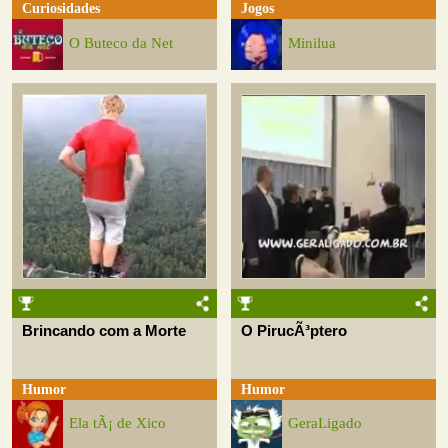
Curiosidades
Jogos
O Buteco da Net
Minilua
Brincando com a Morte
O PirucÃ³ptero
Humor
Humor
Ela tÃ¡ de Xico
GeraLigado