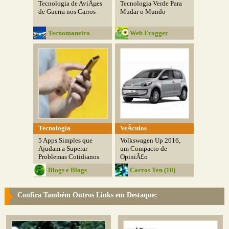
Tecnologia de AviÃµes
Tecnologia Verde Para
de Guerra nos Carros
Mudar o Mundo
Tecnomaneiro
Web Frogger
Tecnologia
VeÃ­culos
5 Apps Simples que
Volkswagen Up 2016,
Ajudam a Superar
um Compacto de
Problemas Cotidianos
OpiniÃ£o
Blogs e Blogs
Carros Ten (10)
Confira Também Outros Links em Destaque: