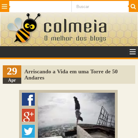
Beleza
Cinema e TV
Curiosidades
Esportes
Humor
Internet
Jogos
NotÃ­cias
Planeta
SaÃºde
Tecnologia
VeÃ­culos
Adulto
Sugerir Link
29
Arriscando a Vida em uma Torre de 50
Andares
Adicionar Blog
Apr
Colmeia Exchange
Perguntas Frequentes
Sobre
Contato