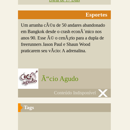
Esportes
Um arranha cÃ©u de 50 andares abandonado
em Bangkok desde o crash econÃ´mico nos
anos 90. Esse Ã© o cenÃ¡rio para a dupla de
freerunners Jason Paul e Shaun Wood
praticarem seu vÃ­cio: A adrenalina.
Ã“cio Agudo
Conteúdo Indisponível
Tags