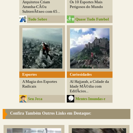
Arquitetos Criam
Os 10 Esportes Mais
Arranha-CÃ©u
Perigosos do Mundo
SubterrÃ¢neo com 65...
Tudo Sobre
Quase Tudo Futebol
Arquitetura
Esportes
Curiosidades
A Magia dos Esportes
Al Hajjarah, a Cidade da
Radicais
Idade MÃ©dia com
EdifÃ­cios...
Seu Jeca
Mentes Imundas e
Belas
Confira Também Outros Links em Destaque: