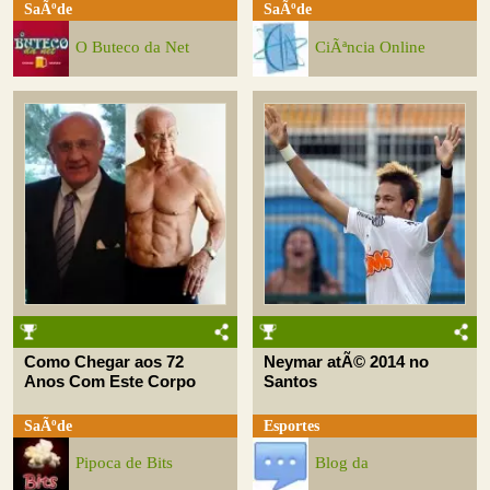
SaÃºde
SaÃºde
O Buteco da Net
CiÃªncia Online
Como Chegar aos 72
Neymar atÃ© 2014 no
Anos Com Este Corpo
Santos
SaÃºde
Esportes
Pipoca de Bits
Blog da