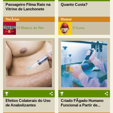
Passageiro Filma Rato na
Quanto Custa?
Vitrine de Lanchonete
NotÃ­cias
Humor
O Buteco da Net
O Loxa
Efeitos Colaterais do Uso
Criado FÃ­gado Humano
de Anabolizantes
Funcional a Partir de...