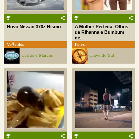
Novo Nissan 370z Nismo
A Mulher Perfeita: Olhos
de Rihanna e Bumbum
de...
VeÃ­culos
Beleza
Carros e Marcas
Clave do Sul