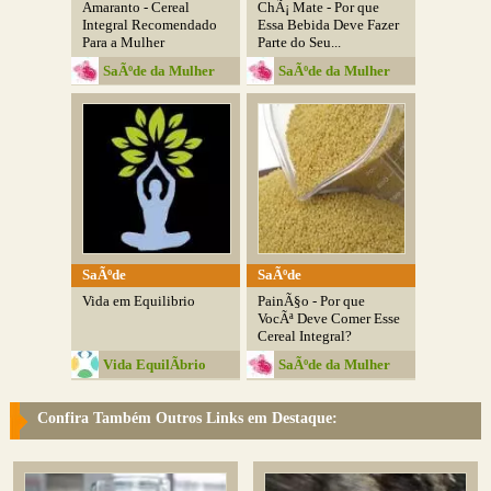
Amaranto - Cereal
ChÃ¡ Mate - Por que
Integral Recomendado
Essa Bebida Deve Fazer
Para a Mulher
Parte do Seu...
SaÃºde da Mulher
SaÃºde da Mulher
SaÃºde
SaÃºde
Vida em Equilibrio
PainÃ§o - Por que
VocÃª Deve Comer Esse
Cereal Integral?
Vida EquilÃ­brio
SaÃºde da Mulher
Confira Também Outros Links em Destaque: