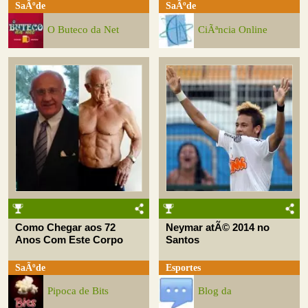
SaÃºde
SaÃºde
O Buteco da Net
CiÃªncia Online
Como Chegar aos 72
Neymar atÃ© 2014 no
Anos Com Este Corpo
Santos
SaÃºde
Esportes
Pipoca de Bits
Blog da