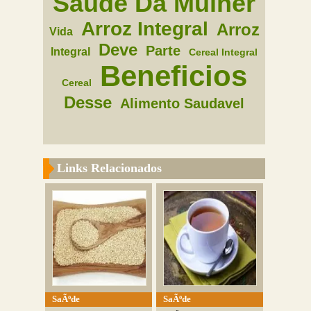
Saude Da Mulher
Arroz Integral
Arroz
Vida
Deve
Parte
Integral
Cereal Integral
Beneficios
Cereal
Desse
Alimento Saudavel
Links Relacionados
SaÃºde
SaÃºde