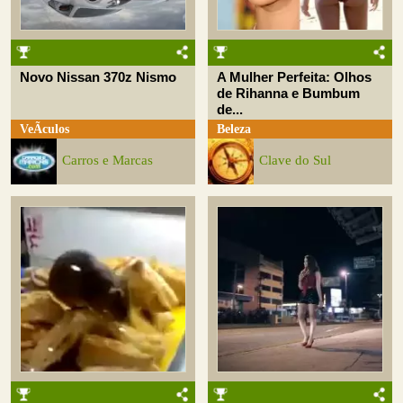
Novo Nissan 370z Nismo
A Mulher Perfeita: Olhos
de Rihanna e Bumbum
de...
VeÃ­culos
Beleza
Carros e Marcas
Clave do Sul