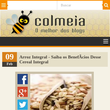
Beleza
Cinema e TV
Curiosidades
Esportes
Humor
Internet
Jogos
NotÃ­cias
Planeta
SaÃºde
Tecnologia
VeÃ­culos
Adulto
Sugerir Link
09
Arroz Integral - Saiba os BenefÃ­cios Desse
Cereal Integral
Adicionar Blog
Feb
Colmeia Exchange
Perguntas Frequentes
Sobre
Contato