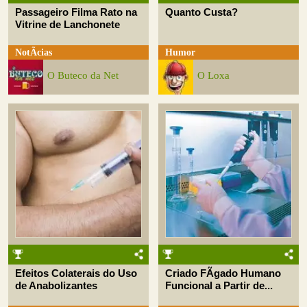
Passageiro Filma Rato na
Quanto Custa?
Vitrine de Lanchonete
NotÃ­cias
Humor
O Buteco da Net
O Loxa
Efeitos Colaterais do Uso
Criado FÃ­gado Humano
de Anabolizantes
Funcional a Partir de...