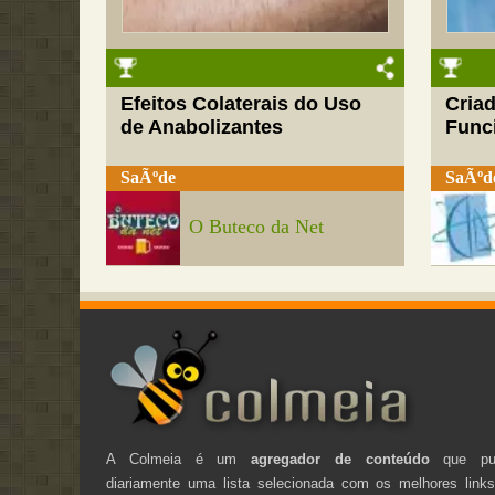
Efeitos Colaterais do Uso
Cria
de Anabolizantes
Funci
SaÃºde
SaÃºd
O Buteco da Net
A Colmeia é um
agregador de conteúdo
que pub
diariamente uma lista selecionada com os melhores link