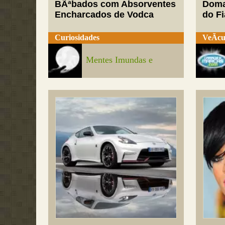
BÃªbados com Absorventes
Doma
Encharcados de Vodca
do Fi
Curiosidades
VeÃ­cu
Mentes Imundas e