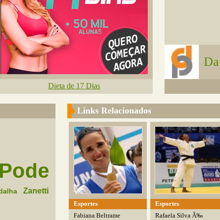
Da
Dieta de 17 Dias
Links Relacionados
Pode
Zanetti
dalha
Esportes
Esportes
Fabiana Beltrame
Rafaela Silva Ã‰