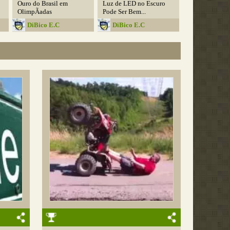
Ouro do Brasil em
Luz de LED no Escuro
OlimpÃ­adas
Pode Ser Bem...
DiBico E.C
DiBico E.C