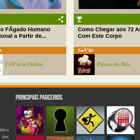
do FÃ­gado Humano
Como Chegar aos 72 A
onal a Partir de...
Com Este Corpo
e
SaÃºde
CiÃªncia Online
Pipoca de Bits
lica
s dos