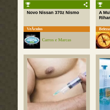
Novo Nissan 370z Nismo
A Mul
Riha
VeÃ­culos
Beleza
Carros e Marcas