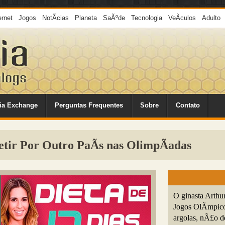
ernet
Jogos
NotÃ­cias
Planeta
SaÃºde
Tecnologia
VeÃ­culos
Adulto
ia Exchange
Perguntas Frequentes
Sobre
Contato
tir Por Outro PaÃ­s nas OlimpÃ­adas
O ginasta Arthur
Jogos OlÃ­mpico
argolas, nÃ£o de