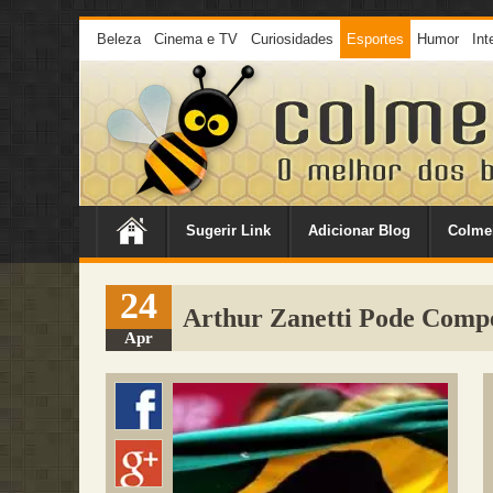
Beleza
Cinema e TV
Curiosidades
Esportes
Humor
Int
Sugerir Link
Adicionar Blog
Colme
24
Arthur Zanetti Pode Compe
Apr