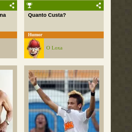
 na
Quanto Custa?
Humor
O Loxa