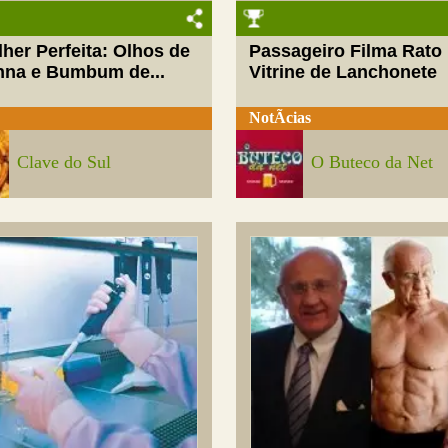
her Perfeita: Olhos de
Passageiro Filma Rato
nna e Bumbum de...
Vitrine de Lanchonete
NotÃ­cias
Clave do Sul
O Buteco da Net