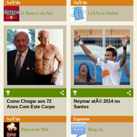
SaÃºde
SaÃºde
O Buteco da Net
CiÃªncia Online
Como Chegar aos 72
Neymar atÃ© 2014 no
Anos Com Este Corpo
Santos
SaÃºde
Esportes
Pipoca de Bits
Blog da