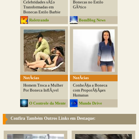
Celebridades sÃ£o
Bonecas no Estilo
Transformadas em
GÃ³tico
Bonecas Estilo Barbie
Roletrando
BomBlog News
NotÃ­cias
NotÃ­cias
Homem Troca a Mulher
ConheÃ§a a Boneca
Por Boneca InflÃ¡vel
com ProporÃ§Ãµes
Humanas
O Controle da Mente
Mundo Drive
Confira Também Outros Links em Destaque: