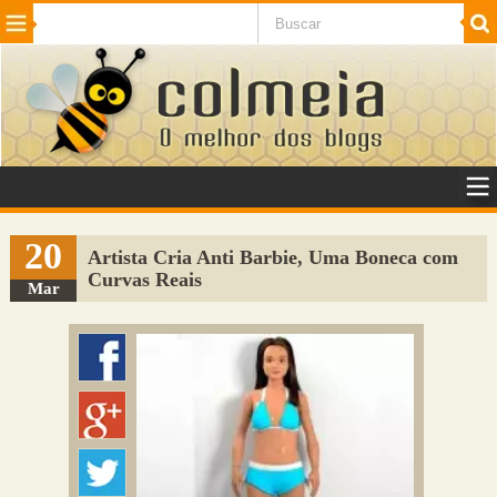
Beleza
Cinema e TV
Curiosidades
Esportes
Humor
Internet
Jogos
NotÃ­cias
Planeta
SaÃºde
Tecnologia
VeÃ­culos
Adulto
Sugerir Link
20
Artista Cria Anti Barbie, Uma Boneca com
Curvas Reais
Adicionar Blog
Mar
Colmeia Exchange
Perguntas Frequentes
Sobre
Contato