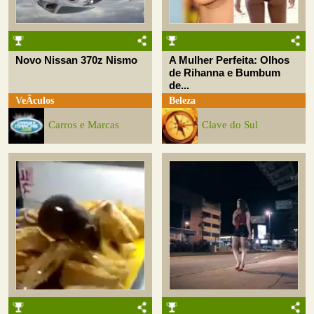
Novo Nissan 370z Nismo
A Mulher Perfeita: Olhos
de Rihanna e Bumbum
de...
VeÃ­culos
Beleza
Carros e Marcas
Clave do Sul