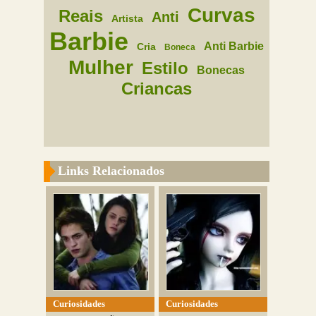
Curvas
Reais
Anti
Artista
Barbie
Anti Barbie
Cria
Boneca
Mulher
Estilo
Bonecas
Criancas
Links Relacionados
Curiosidades
Curiosidades