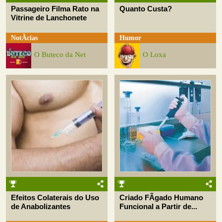
Passageiro Filma Rato na
Quanto Custa?
Vitrine de Lanchonete
NotÃ­cias
Humor
O Buteco da Net
O Loxa
Efeitos Colaterais do Uso
Criado FÃ­gado Humano
de Anabolizantes
Funcional a Partir de...