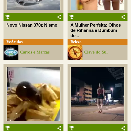
Novo Nissan 370z Nismo
A Mulher Perfeita: Olhos
de Rihanna e Bumbum
de...
VeÃ­culos
Beleza
Carros e Marcas
Clave do Sul