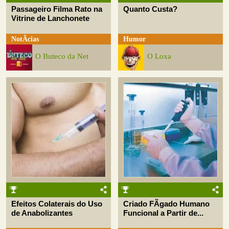
Passageiro Filma Rato na
Quanto Custa?
Vitrine de Lanchonete
NotÃ­cias
Humor
O Buteco da Net
O Loxa
Efeitos Colaterais do Uso
Criado FÃ­gado Humano
de Anabolizantes
Funcional a Partir de...