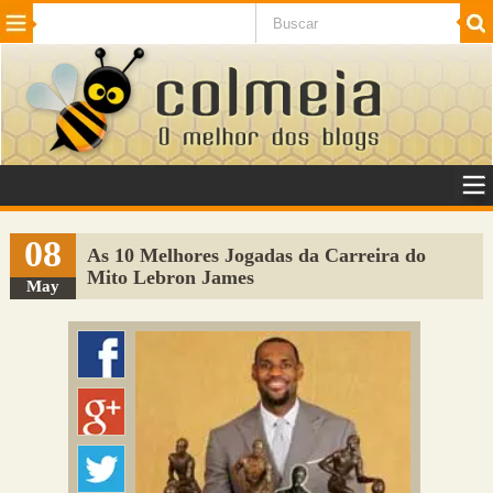
Beleza
Cinema e TV
Curiosidades
Esportes
Humor
Internet
Jogos
NotÃ­cias
Planeta
SaÃºde
Tecnologia
VeÃ­culos
Adulto
Sugerir Link
08
As 10 Melhores Jogadas da Carreira do
Mito Lebron James
Adicionar Blog
May
Colmeia Exchange
Perguntas Frequentes
Sobre
Contato