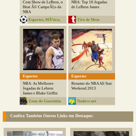
Com Show de LeBron, o
NBA: Top 10 Jogadas
Heat Ã© CampeÃ£o da
de LeBron James
NBA
Esportes, MÃºsica,
Tiro de Meta
Livros...
Esportes
Esportes
NBA: As Melhores
Resumo do NBA All Star
Jogadas de Lebron
Weekend 2013
James e Blake Griffin
Zona do Guaxinim
Nadave.net
Confira Também Outros Links em Destaque: