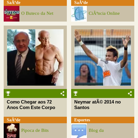
SaÃºde
SaÃºde
O Buteco da Net
CiÃªncia Online
Como Chegar aos 72
Neymar atÃ© 2014 no
Anos Com Este Corpo
Santos
SaÃºde
Esportes
Pipoca de Bits
Blog da