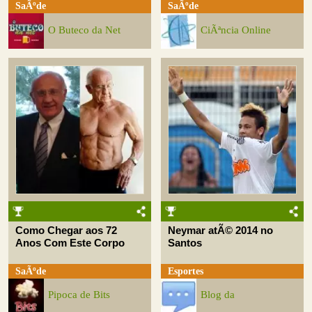
SaÃºde
SaÃºde
O Buteco da Net
CiÃªncia Online
Como Chegar aos 72
Neymar atÃ© 2014 no
Anos Com Este Corpo
Santos
SaÃºde
Esportes
Pipoca de Bits
Blog da