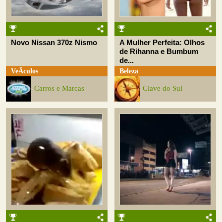
Novo Nissan 370z Nismo
A Mulher Perfeita: Olhos
de Rihanna e Bumbum
de...
VeÃ­culos
Beleza
Carros e Marcas
Clave do Sul