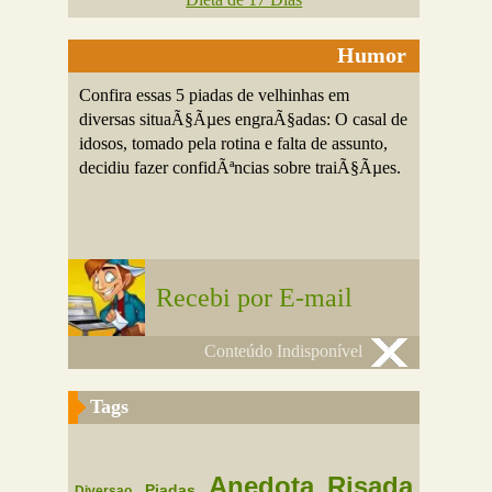
Humor
Confira essas 5 piadas de velhinhas em
diversas situaÃ§Ãµes engraÃ§adas: O casal de
idosos, tomado pela rotina e falta de assunto,
decidiu fazer confidÃªncias sobre traiÃ§Ãµes.
Recebi por E-mail
Conteúdo Indisponível
Tags
Anedota
Risada
Piadas
Diversao