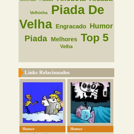
Piada De
Velhinha
Velha
Humor
Engracado
Top 5
Piada
Melhores
Velha
Links Relacionados
Humor
Humor