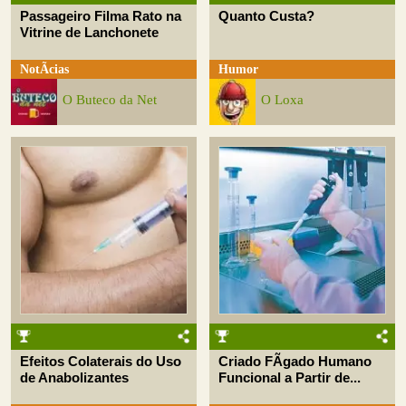
Passageiro Filma Rato na
Quanto Custa?
Vitrine de Lanchonete
NotÃ­cias
Humor
O Buteco da Net
O Loxa
Efeitos Colaterais do Uso
Criado FÃ­gado Humano
de Anabolizantes
Funcional a Partir de...