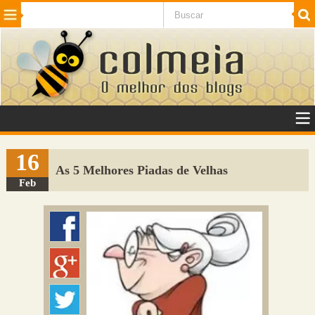
Beleza
Cinema e TV
Curiosidades
Esportes
Humor
Internet
Jogos
NotÃ­cias
Planeta
SaÃºde
Tecnologia
VeÃ­culos
Adulto
Sugerir Link
16
As 5 Melhores Piadas de Velhas
Adicionar Blog
Feb
Colmeia Exchange
Perguntas Frequentes
Sobre
Contato