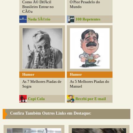
Como Ã© DifÃ­cil
O Pior Pesadelo do
Brasileiro Entrar no
Mundo
CÃ©u
Nada SÃ©rio
100 Repetentes
Humor
Humor
As 7 Melhores Piadas de
As 5 Melhores Piadas do
Sogra
Manuel
Copi Cola
Recebi por E-mail
Confira Também Outros Links em Destaque: