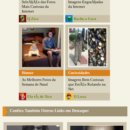
SeleÃ§Ã£o das Fotos
Imagens EngraÃ§adas
Mais Curiosas da
da Internet
Internet
Q Zica
Racho o Coco
Humor
Curiosidades
As Melhores Fotos da
Imagens Bem Curiosas
Semana de Natal
que EstÃ£o Rolando na
Net
Ela tÃ¡ de Xico
O Loxa
Confira Também Outros Links em Destaque: