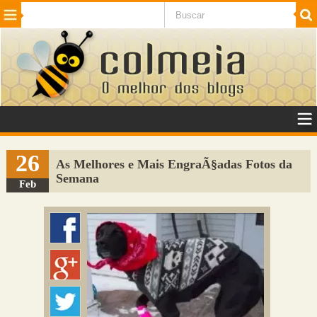
Beleza
Cinema e TV
Curiosidades
Esportes
Humor
Internet
Jogos
NotÃ­cias
Planeta
SaÃºde
Tecnologia
VeÃ­culos
Adulto
Sugerir Link
26
As Melhores e Mais EngraÃ§adas Fotos da
Semana
Adicionar Blog
Feb
Colmeia Exchange
Perguntas Frequentes
Sobre
Contato