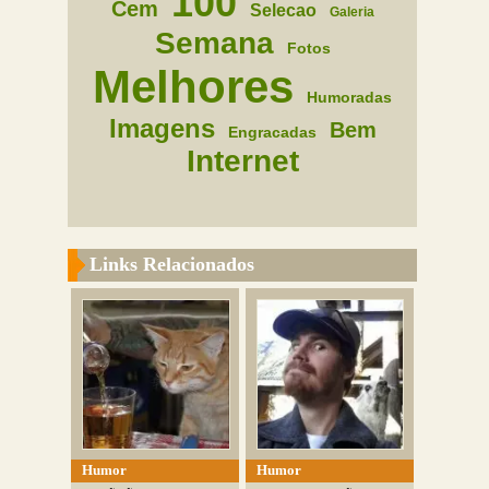
100
Cem
Selecao
Galeria
Semana
Fotos
Melhores
Humoradas
Imagens
Bem
Engracadas
Internet
Links Relacionados
Humor
Humor