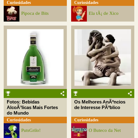
Curiosidades
Curiosidades
Pipoca de Bits
Ela tÃ¡ de Xico
Fotos: Bebidas
Os Melhores AnÃºncios
AlcoÃ³licas Mais Fortes
de Interesse PÃºblico
do Mundo
Curiosidades
Curiosidades
PutsGrilo!
O Buteco da Net