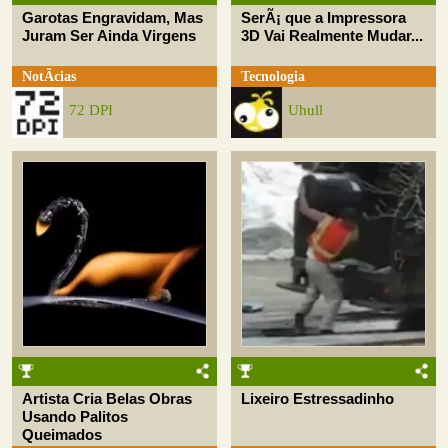
Garotas Engravidam, Mas
SerÃ¡ que a Impressora
Juram Ser Ainda Virgens
3D Vai Realmente Mudar...
NotÃ­cias
Tecnologia
72 DPI
Uhull
Artista Cria Belas Obras
Lixeiro Estressadinho
Usando Palitos
Queimados