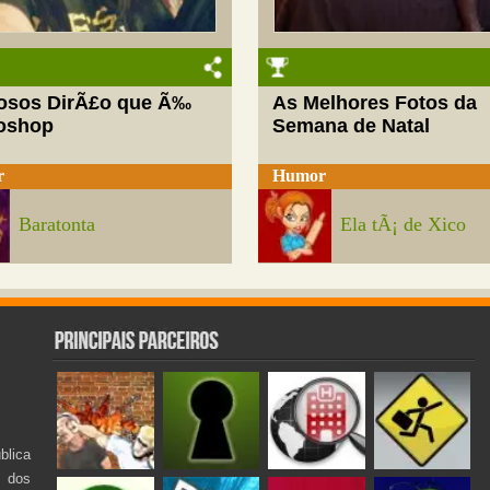
josos DirÃ£o que Ã‰
As Melhores Fotos da
oshop
Semana de Natal
r
Humor
Baratonta
Ela tÃ¡ de Xico
lica
s dos