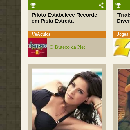
Piloto Estabelece Recorde
'Tria
em Pista Estreita
Dive
VeÃ­culos
Jogos
O Buteco da Net