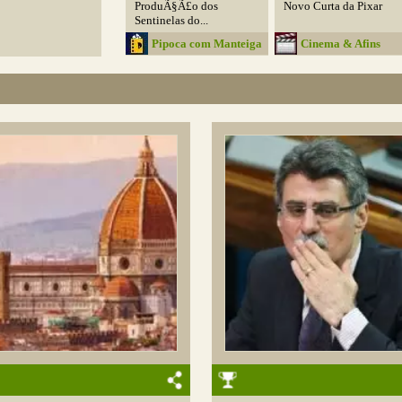
ProduÃ§Ã£o dos
Novo Curta da Pixar
Sentinelas do...
Pipoca com Manteiga
Cinema & Afins