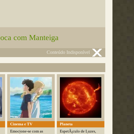
poca com Manteiga
Conteúdo Indisponível
Cinema e TV
Planeta
Emocione-se com as
EspetÃ¡culo de Luzes,