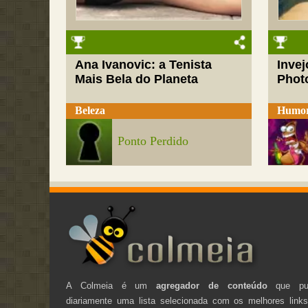
Ana Ivanovic: a Tenista
Inve
Mais Bela do Planeta
Phot
Beleza
Humo
Ponto Perdido
A Colmeia é um
agregador de conteúdo
que pub
diariamente uma lista selecionada com os melhores link