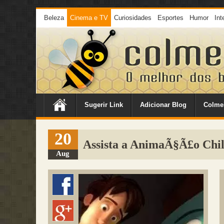
Beleza
Cinema e TV
Curiosidades
Esportes
Humor
Int
Sugerir Link
Adicionar Blog
Colme
20
Assista a AnimaÃ§Ã£o Chill
Aug