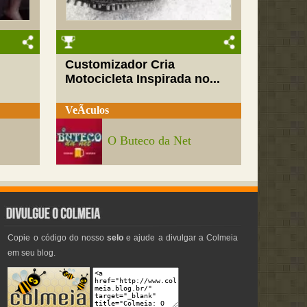
Customizador Cria
Motocicleta Inspirada no...
VeÃ­culos
O Buteco da Net
Copie o código do nosso
selo
e ajude a divulgar a Colmeia
em seu blog.