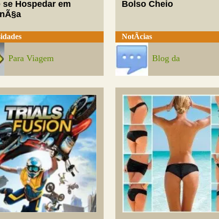
 se Hospedar em
Bolso Cheio
enÃ§a
idades
NotÃ­cias
Para Viagem
Blog da