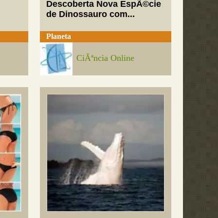
Descoberta Nova EspÃ©cie
de Dinossauro com...
Planeta
CiÃªncia Online