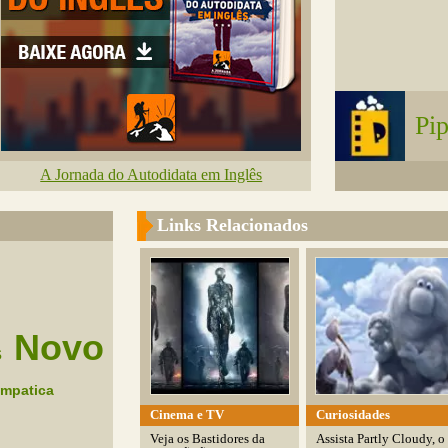
Pi
A Jornada do Autodidata em Inglês
Links Relacionados
Novo
s
impatica
Cinema e TV
Curiosidades
Veja os Bastidores da
Assista Partly Cloudy, o