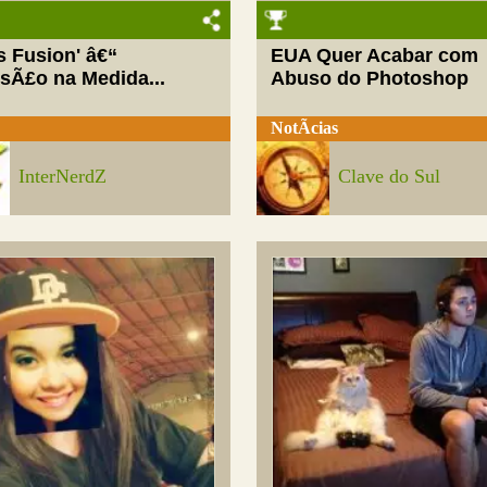
ls Fusion' â€“
EUA Quer Acabar com
rsÃ£o na Medida...
Abuso do Photoshop
NotÃ­cias
InterNerdZ
Clave do Sul