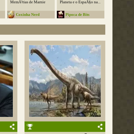
MemÃ³rias de Marnie
Planeta e o EspaÃ§o na...
Coxinha Nerd
Pipoca de Bits