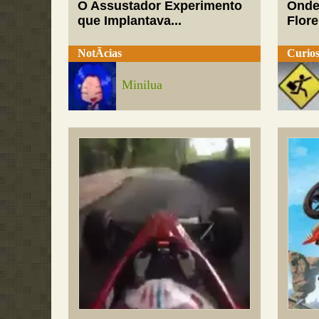
O Assustador Experimento
Onde
que Implantava...
Flor
NotÃ­cias
Curios
Minilua