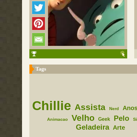
Tags
Chillie
Assista
Ano
Nerd
Velho
Pelo
Geek
Animacao
S
Geladeira
Arte