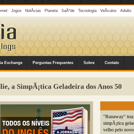
ernet
Jogos
NotÃ­cias
Planeta
SaÃºde
Tecnologia
VeÃ­culos
Adulto
ia Exchange
Perguntas Frequentes
Sobre
Contato
ie, a SimpÃ¡tica Geladeira dos Anos 50
"Runaway" traz 
simpÃ¡tica gelad
velho pelo novo.