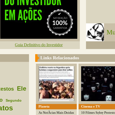
Mu
Guia Definitivo do Investidor
Links Relacionados
Ele
testos
to
Segundo
atos
Planeta
Cinema e TV
As NotÃ­cias Mais Doidas
10 Filmes Sobre Protest