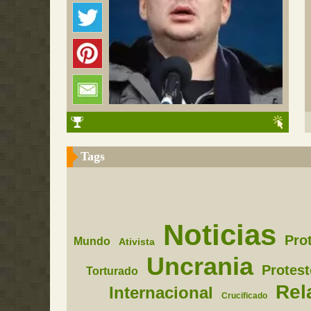
Tags
Noticias
Pro
Mundo
Ativista
Uncrania
Protes
Torturado
Rel
Internacional
Crucificado