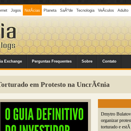
ernet
Jogos
NotÃ­cias
Planeta
SaÃºde
Tecnologia
VeÃ­culos
Adulto
ia Exchange
Perguntas Frequentes
Sobre
Contato
 Torturado em Protesto na UncrÃ¢nia
Dmytro Bulatov
organizar protes
torturado e estÃ