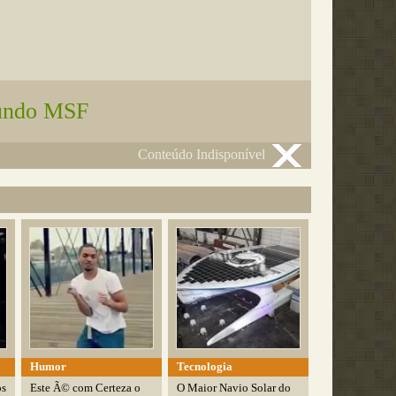
ndo MSF
Conteúdo Indisponível
Humor
Tecnologia
os
Este Ã© com Certeza o
O Maior Navio Solar do