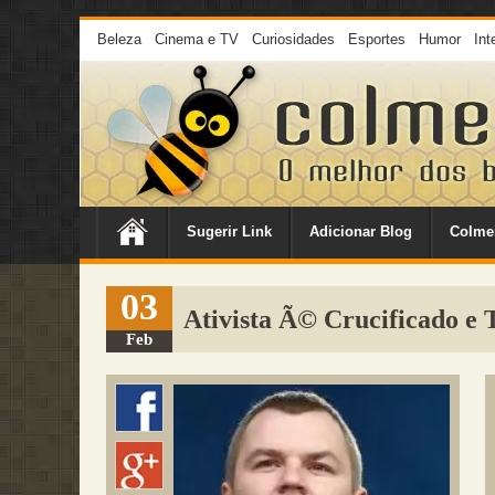
Beleza
Cinema e TV
Curiosidades
Esportes
Humor
Int
Sugerir Link
Adicionar Blog
Colme
03
Ativista Ã© Crucificado e
Feb