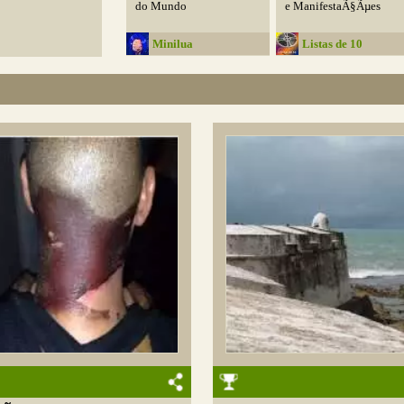
do Mundo
e ManifestaÃ§Ãµes
Minilua
Listas de 10