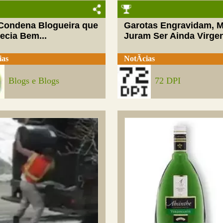
 Condena Blogueira que
Garotas Engravidam, 
ecia Bem...
Juram Ser Ainda Virge
ias
NotÃ­cias
Blogs e Blogs
72 DPI