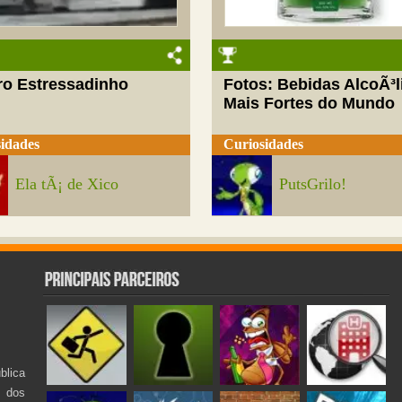
ro Estressadinho
Fotos: Bebidas AlcoÃ³l
Mais Fortes do Mundo
idades
Curiosidades
Ela tÃ¡ de Xico
PutsGrilo!
lica
s dos