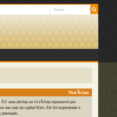
NotÃ­cias
 Ã© uma ativista na UcrÃ¢nia reponsavel por
tos nas ruas da capital Kiev. Ele foi sequestrado e
¡ internado.