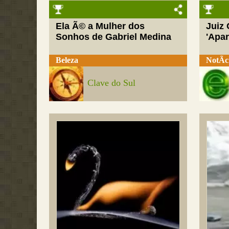
Ela Ã© a Mulher dos
Juiz
Sonhos de Gabriel Medina
'Apar
Beleza
NotÃ­c
Clave do Sul