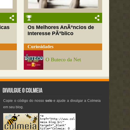
icas
Os Melhores AnÃºncios de
Interesse PÃºblico
Curiosidades
O Buteco da Net
Copie o código do nosso
selo
e ajude a divulgar a Colmeia
em seu blog.