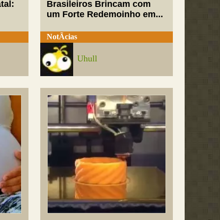
tal:
Brasileiros Brincam com
um Forte Redemoinho em...
NotÃ­cias
Uhull