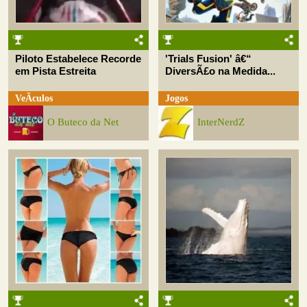
Piloto Estabelece Recorde
'Trials Fusion' â€“
em Pista Estreita
DiversÃ£o na Medida...
VeÃ­culos
Jogos
O Buteco da Net
InterNerdZ