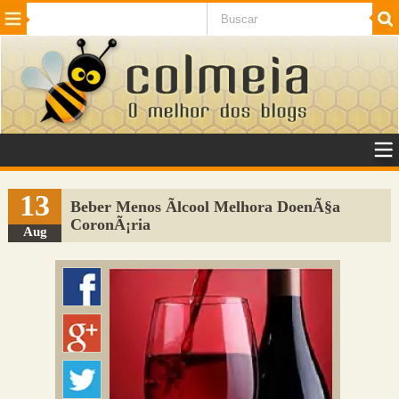
Beleza
Cinema e TV
Curiosidades
Esportes
Humor
Internet
Jogos
NotÃ­cias
Planeta
SaÃºde
Tecnologia
VeÃ­culos
Adulto
Sugerir Link
13
Beber Menos Ãlcool Melhora DoenÃ§a
CoronÃ¡ria
Adicionar Blog
Aug
Colmeia Exchange
Perguntas Frequentes
Sobre
Contato