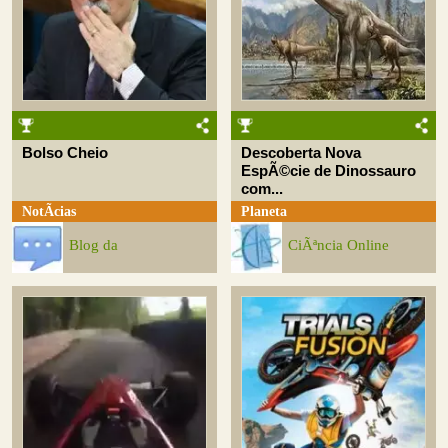
Bolso Cheio
Descoberta Nova
EspÃ©cie de Dinossauro
com...
NotÃ­cias
Planeta
Blog da
CiÃªncia Online