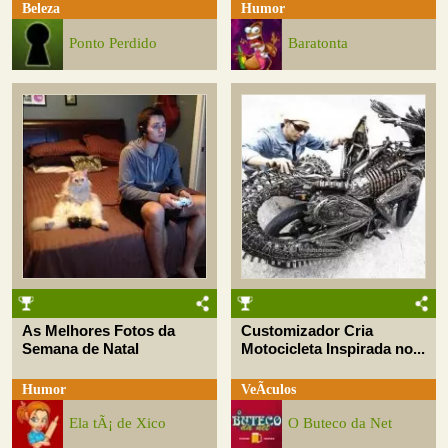
Beleza
Humor
Ponto Perdido
Baratonta
As Melhores Fotos da
Customizador Cria
Semana de Natal
Motocicleta Inspirada no...
Humor
VeÃ­culos
Ela tÃ¡ de Xico
O Buteco da Net