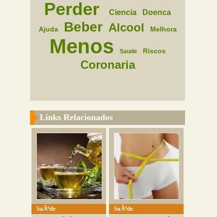
Perder
Ciencia
Doenca
Beber
Alcool
Ajuda
Melhora
Menos
Riscos
Saude
Coronaria
Links Relacionados
SaÃºde
SaÃºde