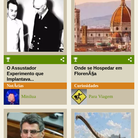
O Assustador
Onde se Hospedar em
Experimento que
FlorenÃ§a
Implantava...
NotÃ­cias
Curiosidades
Minilua
Para Viagem