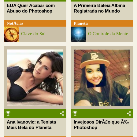
EUA Quer Acabar com
A Primeira Baleia Albina
Abuso do Photoshop
Registrada no Mundo
NotÃ­cias
Planeta
Clave do Sul
O Controle da Mente
Ana Ivanovic: a Tenista
Invejosos DirÃ£o que Ã‰
Mais Bela do Planeta
Photoshop