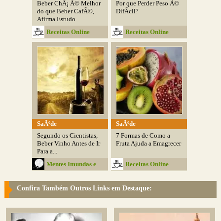
Beber ChÃ¡ Ã© Melhor
Por que Perder Peso Ã©
do que Beber CafÃ©,
DifÃ­cil?
Afirma Estudo
Receitas Online
Receitas Online
SaÃºde
SaÃºde
Segundo os Cientistas,
7 Formas de Como a
Beber Vinho Antes de Ir
Fruta Ajuda a Emagrecer
Para a...
Mentes Imundas e
Receitas Online
Belas
Confira Também Outros Links em Destaque: