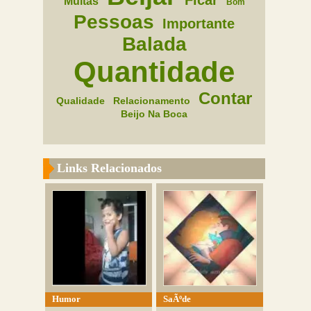
Ficar
Muitas
Bom
Pessoas
Importante
Balada
Quantidade
Contar
Qualidade
Relacionamento
Beijo Na Boca
Links Relacionados
Humor
SaÃºde