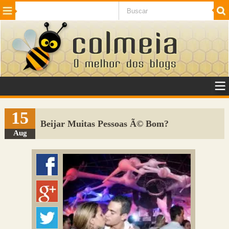
Beleza
Cinema e TV
Curiosidades
Esportes
Humor
Internet
Jogos
NotÃ­cias
Planeta
SaÃºde
Tecnologia
VeÃ­culos
Adulto
Sugerir Link
15
Beijar Muitas Pessoas Ã© Bom?
Adicionar Blog
Aug
Colmeia Exchange
Perguntas Frequentes
Sobre
Contato