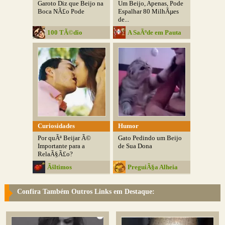
Garoto Diz que Beijo na
Um Beijo, Apenas, Pode
Boca NÃ£o Pode
Espalhar 80 MilhÃµes
de...
100 TÃ©dio
A SaÃºde em Pauta
Curiosidades
Humor
Por quÃª Beijar Ã©
Gato Pedindo um Beijo
Importante para a
de Sua Dona
RelaÃ§Ã£o?
Ãšltimos
PreguiÃ§a Alheia
RomÃ¢nticos
Confira Também Outros Links em Destaque: