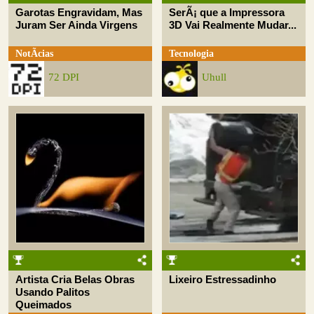
Garotas Engravidam, Mas
SerÃ¡ que a Impressora
Juram Ser Ainda Virgens
3D Vai Realmente Mudar...
NotÃ­cias
Tecnologia
72 DPI
Uhull
Artista Cria Belas Obras
Lixeiro Estressadinho
Usando Palitos
Queimados