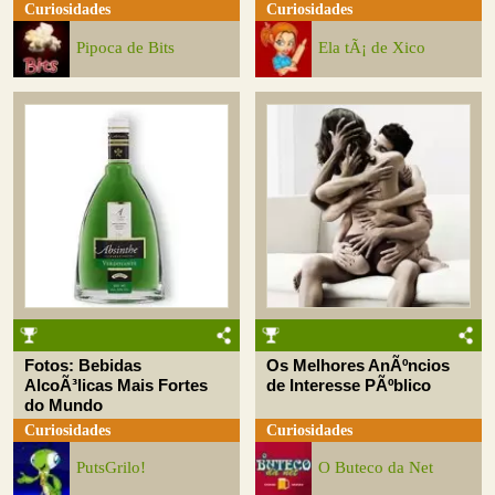
Curiosidades
Curiosidades
Pipoca de Bits
Ela tÃ¡ de Xico
Fotos: Bebidas
Os Melhores AnÃºncios
AlcoÃ³licas Mais Fortes
de Interesse PÃºblico
do Mundo
Curiosidades
Curiosidades
PutsGrilo!
O Buteco da Net