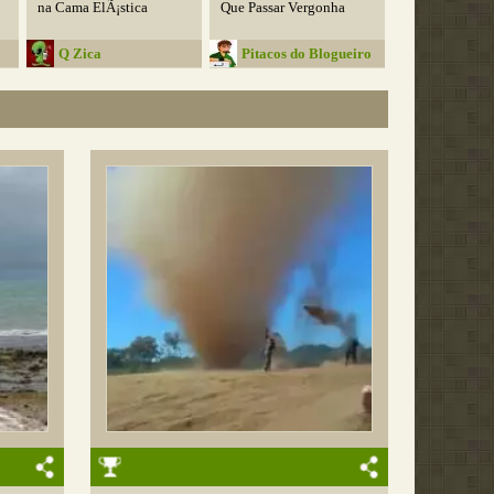
na Cama ElÃ¡stica
Que Passar Vergonha
Q Zica
Pitacos do Blogueiro