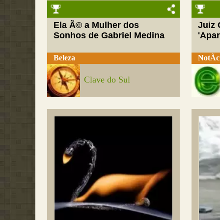
Ela Ã© a Mulher dos
Juiz
Sonhos de Gabriel Medina
'Apar
Beleza
NotÃ­c
Clave do Sul