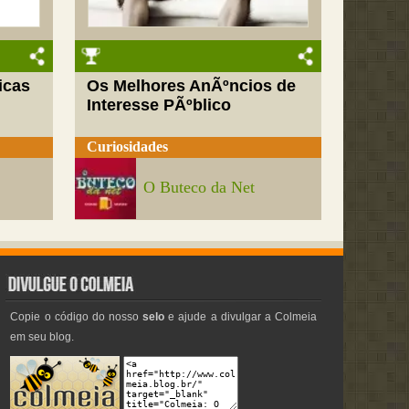
icas
Os Melhores AnÃºncios de
Interesse PÃºblico
Curiosidades
O Buteco da Net
Copie o código do nosso
selo
e ajude a divulgar a Colmeia
em seu blog.