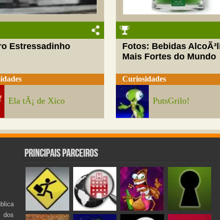
ro Estressadinho
Fotos: Bebidas AlcoÃ³l
Mais Fortes do Mundo
idades
Curiosidades
Ela tÃ¡ de Xico
PutsGrilo!
lica
s dos