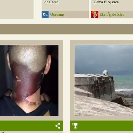
da Cama
Cama ElÃ¡stica
Oceanus
Ela tÃ¡ de Xico