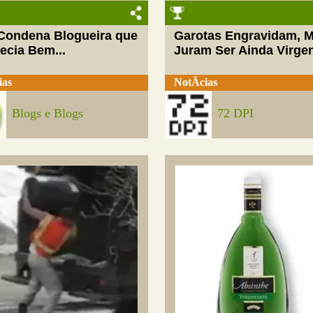
 Condena Blogueira que
Garotas Engravidam, 
ecia Bem...
Juram Ser Ainda Virge
ias
NotÃ­cias
Blogs e Blogs
72 DPI