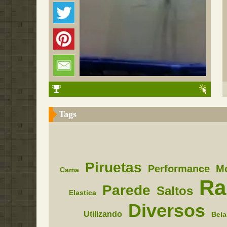
Tags
Piruetas
Performance
M
Cama
Ra
Parede
Saltos
Elastica
Diversos
Utilizando
Bela