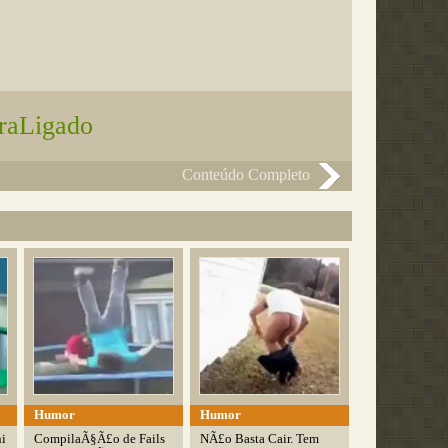
raLigado
Conteúdo Completo
Humor
Humor
ni
CompilaÃ§Ã£o de Fails
NÃ£o Basta Cair. Tem