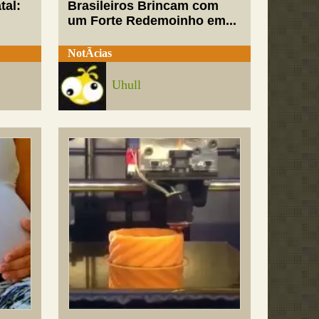
tal:
Brasileiros Brincam com
um Forte Redemoinho em...
NotÃ­cias
Uhull