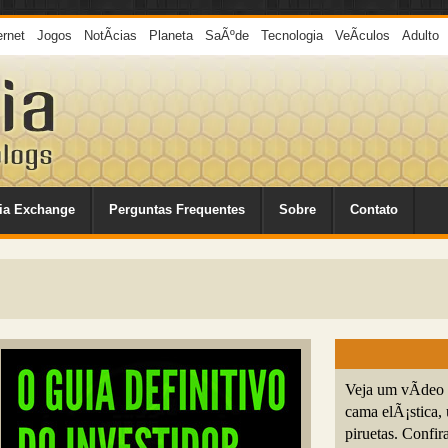
ernet
Jogos
NotÃ­cias
Planeta
SaÃºde
Tecnologia
VeÃ­culos
Adulto
ia Exchange
Perguntas Frequentes
Sobre
Contato
Veja um vÃ­deo
cama elÃ¡stica, 
piruetas. Confira