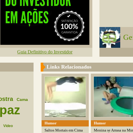
Ge
Guia Definitivo do Investidor
Links Relacionados
ostra
Cama
paz
Humor
Humor
Video
Saltos Mortais em Cima
Menina se Arrasa na Mi