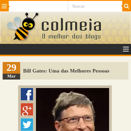
Beleza
Cinema e TV
Curiosidades
Esportes
Humor
Internet
Jogos
NotÃ­cias
Planeta
SaÃºde
Tecnologia
VeÃ­culos
Adulto
Sugerir Link
29
Bill Gates: Uma das Melhores Pessoas
Adicionar Blog
Mar
Colmeia Exchange
Perguntas Frequentes
Sobre
Contato