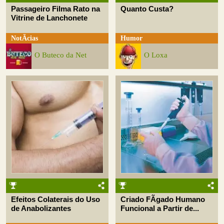
Passageiro Filma Rato na
Quanto Custa?
Vitrine de Lanchonete
NotÃ­cias
Humor
O Buteco da Net
O Loxa
Efeitos Colaterais do Uso
Criado FÃ­gado Humano
de Anabolizantes
Funcional a Partir de...