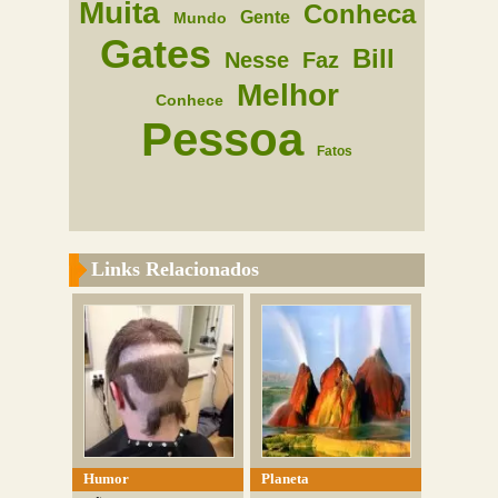
Muita
Conheca
Gente
Mundo
Gates
Bill
Nesse
Faz
Melhor
Conhece
Pessoa
Fatos
Links Relacionados
Humor
Planeta