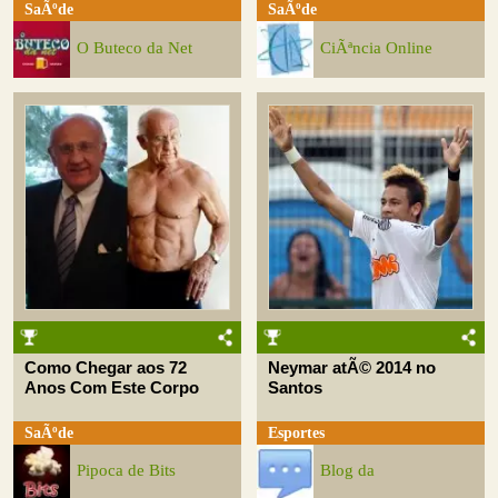
SaÃºde
SaÃºde
O Buteco da Net
CiÃªncia Online
Como Chegar aos 72
Neymar atÃ© 2014 no
Anos Com Este Corpo
Santos
SaÃºde
Esportes
Pipoca de Bits
Blog da