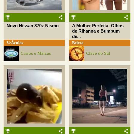
Novo Nissan 370z Nismo
A Mulher Perfeita: Olhos
de Rihanna e Bumbum
de...
VeÃ­culos
Beleza
Carros e Marcas
Clave do Sul