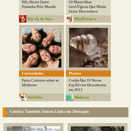
HÃ¡ Muita Gente
10 Maravilhas
Estranha Pelo Mundo
GeolÃ³gicas Que Muita
Gente Desconhece
Ela tÃ¡ de Xico
MistÃ©rios e
Curiosidades
Curiosidades
Planeta
Fatos Curiosos sobre as
ConheÃ§a 10 Novas
Mulheres
EspÃ©cies Descobertas
em 2013
YouToba
Maliaria
Confira Também Outros Links em Destaque: