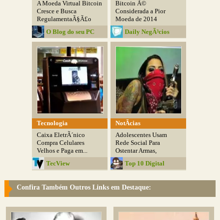
A Moeda Virtual Bitcoin
Bitcoin Ã©
Cresce e Busca
Considerada a Pior
RegulamentaÃ§Ã£o
Moeda de 2014
O Blog do seu PC
Daily NegÃ³cios
Tecnologia
NotÃ­cias
Caixa EletrÃ´nico
Adolescentes Usam
Compra Celulares
Rede Social Para
Velhos e Paga em...
Ostentar Armas,
Drogas...
TecView
Top 10 Digital
Confira Também Outros Links em Destaque: