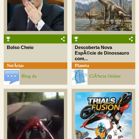
Bolso Cheio
Descoberta Nova
EspÃ©cie de Dinossauro
com...
NotÃ­cias
Planeta
Blog da
CiÃªncia Online