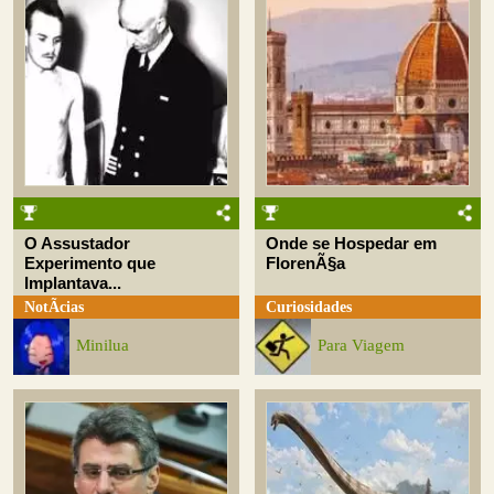
O Assustador
Onde se Hospedar em
Experimento que
FlorenÃ§a
Implantava...
NotÃ­cias
Curiosidades
Minilua
Para Viagem