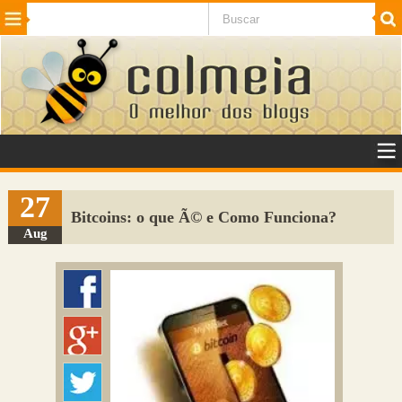
Beleza
Cinema e TV
Curiosidades
Esportes
Humor
Internet
Jogos
NotÃ­cias
Planeta
SaÃºde
Tecnologia
VeÃ­culos
Adulto
Sugerir Link
27
Bitcoins: o que Ã© e Como Funciona?
Adicionar Blog
Aug
Colmeia Exchange
Perguntas Frequentes
Sobre
Contato