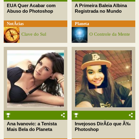
EUA Quer Acabar com
A Primeira Baleia Albina
Abuso do Photoshop
Registrada no Mundo
NotÃ­cias
Planeta
Clave do Sul
O Controle da Mente
Ana Ivanovic: a Tenista
Invejosos DirÃ£o que Ã‰
Mais Bela do Planeta
Photoshop