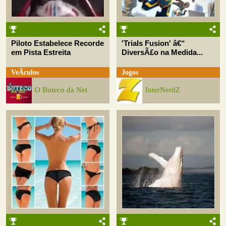
Piloto Estabelece Recorde
'Trials Fusion' â€“
em Pista Estreita
DiversÃ£o na Medida...
VeÃ­culos
Jogos
O Buteco da Net
InterNerdZ