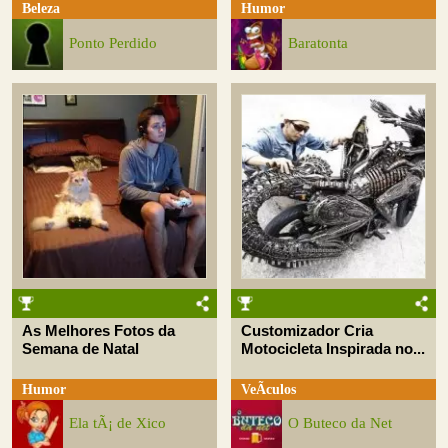
Beleza
Humor
Ponto Perdido
Baratonta
As Melhores Fotos da
Customizador Cria
Semana de Natal
Motocicleta Inspirada no...
Humor
VeÃ­culos
Ela tÃ¡ de Xico
O Buteco da Net