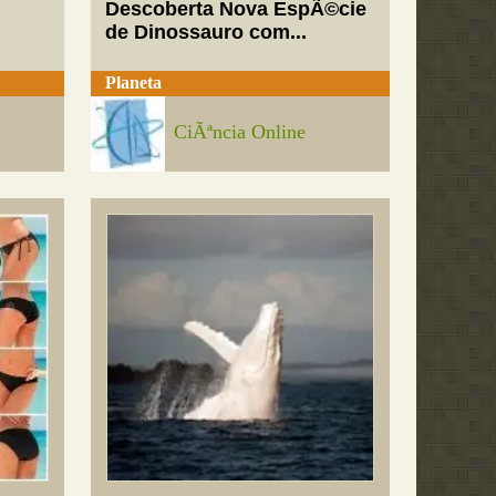
Descoberta Nova EspÃ©cie
de Dinossauro com...
Planeta
CiÃªncia Online