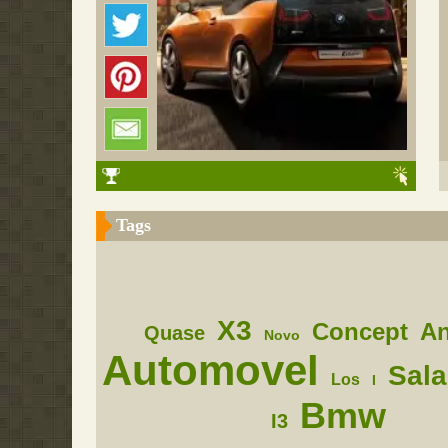
Tags
X3
Concept
An
Quase
Novo
Automovel
Sal
Los
I
Bmw
I3