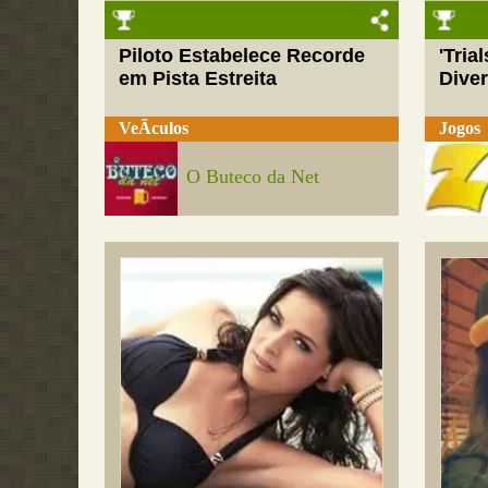
Piloto Estabelece Recorde
'Tria
em Pista Estreita
Dive
VeÃ­culos
Jogos
O Buteco da Net