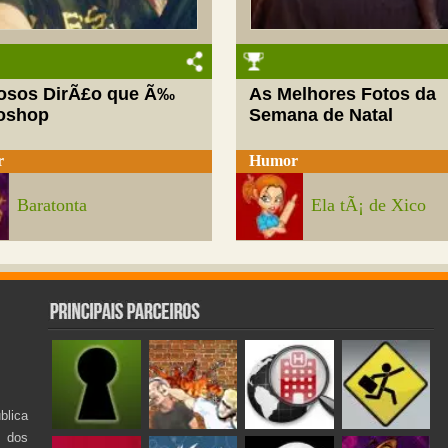
josos DirÃ£o que Ã‰
As Melhores Fotos da
oshop
Semana de Natal
r
Humor
Baratonta
Ela tÃ¡ de Xico
lica
s dos