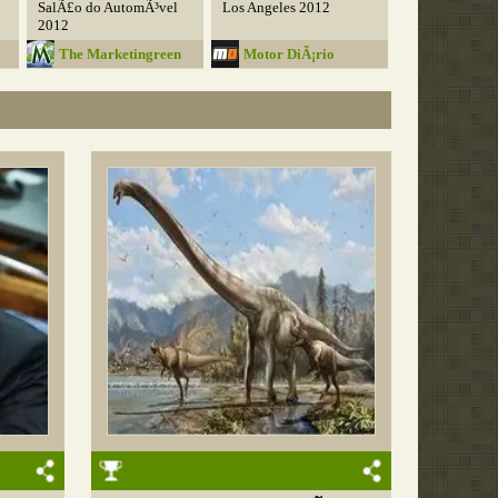
SalÃ£o do AutomÃ³vel
Los Angeles 2012
2012
The Marketingreen
Motor DiÃ¡rio