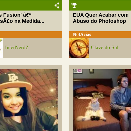
ls Fusion' â€“
EUA Quer Acabar com
rsÃ£o na Medida...
Abuso do Photoshop
NotÃ­cias
InterNerdZ
Clave do Sul