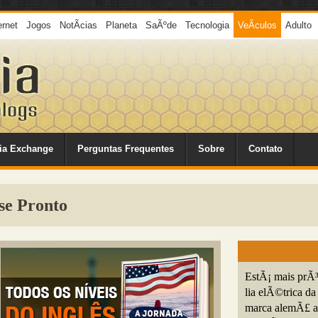
ernet
Jogos
NotÃ­cias
Planeta
SaÃºde
Tecnologia
VeÃ­culos
Adulto
ia Exchange
Perguntas Frequentes
Sobre
Contato
se Pronto
EstÃ¡ mais prÃ
lia elÃ©trica 
marca alemÃ£ a