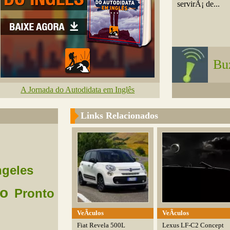
servirÃ¡ de...
Bu
A Jornada do Autodidata em Inglês
Links Relacionados
geles
ao
Pronto
VeÃ­culos
VeÃ­culos
Fiat Revela 500L
Lexus LF-C2 Concept