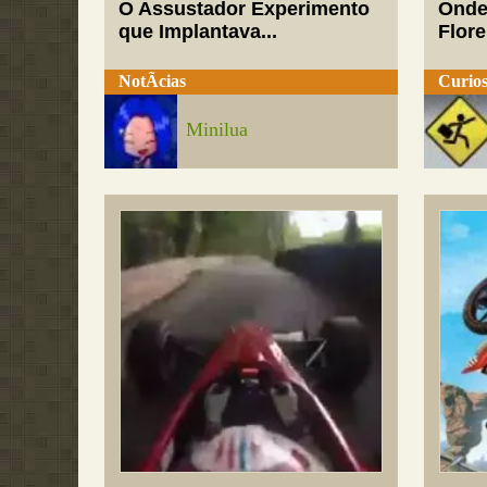
O Assustador Experimento
Onde
que Implantava...
Flor
NotÃ­cias
Curios
Minilua