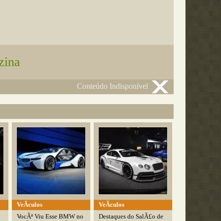
zina
Conteúdo Indisponível
VeÃ­culos
VeÃ­culos
VocÃª Viu Esse BMW no
Destaques do SalÃ£o de