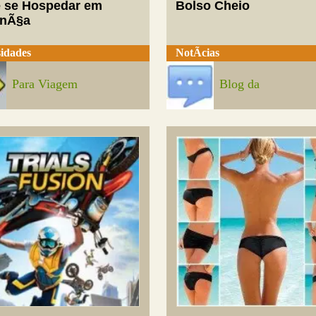
 se Hospedar em
Bolso Cheio
enÃ§a
idades
NotÃ­cias
Para Viagem
Blog da