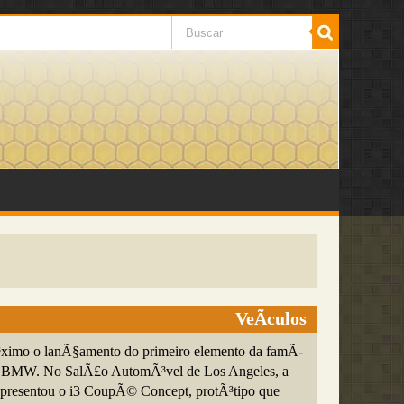
VeÃ­culos
³ximo o lanÃ§amento do primeiro elemento da famÃ­
da BMW. No SalÃ£o AutomÃ³vel de Los Angeles, a
presentou o i3 CoupÃ© Concept, protÃ³tipo que