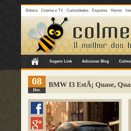
Beleza
Cinema e TV
Curiosidades
Esportes
Humor
Int
Sugerir Link
Adicionar Blog
Colme
08
BMW I3 EstÃ¡ Quase, Qua
Dec