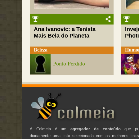
Ana Ivanovic: a Tenista
Inve
Mais Bela do Planeta
Phot
Beleza
Humo
Ponto Perdido
A Colmeia é um
agregador de conteúdo
que pub
diariamente uma lista selecionada com os melhores link