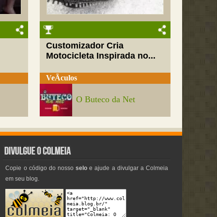
Customizador Cria
Motocicleta Inspirada no...
VeÃ­culos
O Buteco da Net
Copie o código do nosso
selo
e ajude a divulgar a Colmeia
em seu blog.