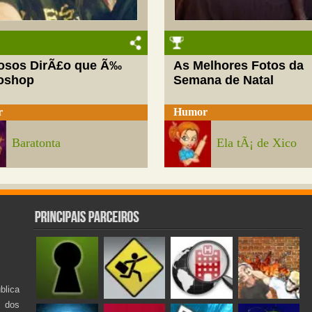
josos DirÃ£o que Ã‰
As Melhores Fotos da
oshop
Semana de Natal
r
Humor
Baratonta
Ela tÃ¡ de Xico
lica
s dos