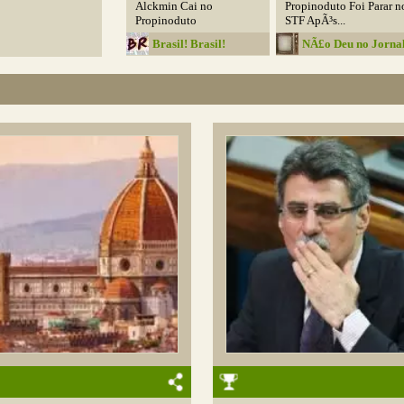
Alckmin Cai no
Propinoduto Foi Parar n
Propinoduto
STF ApÃ³s...
Brasil! Brasil!
NÃ£o Deu no Jorna
Nacional