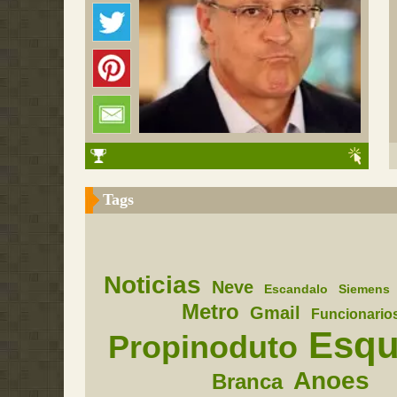
Tags
Noticias
Neve
Escandalo
Siemens
Metro
Gmail
Funcionario
Esq
Propinoduto
Anoes
Branca