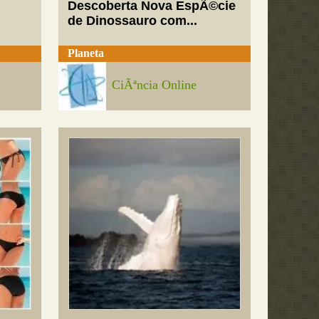
Descoberta Nova EspÃ©cie
de Dinossauro com...
Planeta
CiÃªncia Online