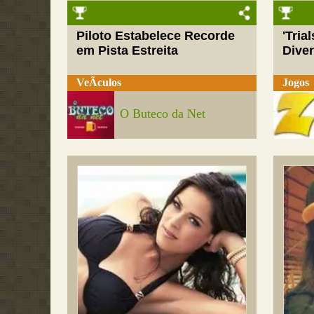
Piloto Estabelece Recorde
'Tria
em Pista Estreita
Dive
VeÃ­culos
Jogos
O Buteco da Net