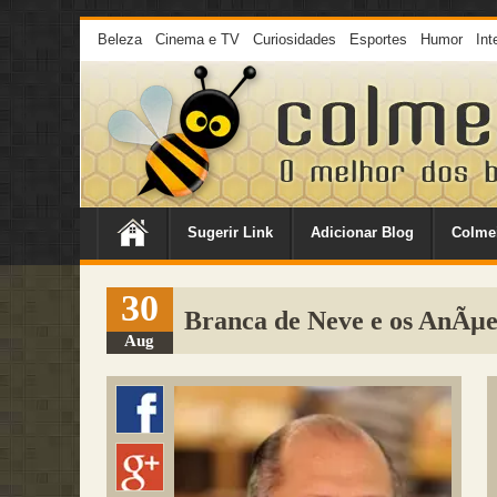
Beleza
Cinema e TV
Curiosidades
Esportes
Humor
Int
Sugerir Link
Adicionar Blog
Colme
30
Branca de Neve e os AnÃµ
Aug