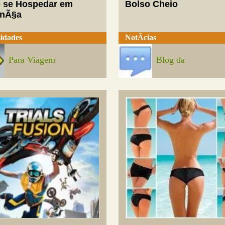
 se Hospedar em
Bolso Cheio
enÃ§a
idades
NotÃ­cias
Para Viagem
Blog da