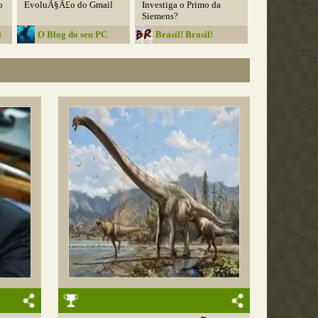
o
EvoluÃ§Ã£o do Gmail
Investiga o Primo da
Siemens?
l
O Blog do seu PC
Brasil! Brasil!