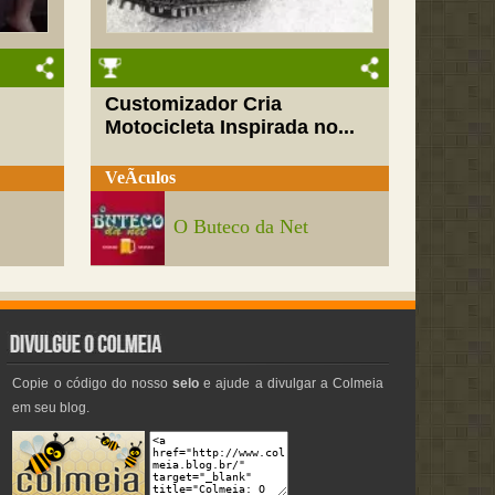
Customizador Cria
Motocicleta Inspirada no...
VeÃ­culos
O Buteco da Net
Copie o código do nosso
selo
e ajude a divulgar a Colmeia
em seu blog.