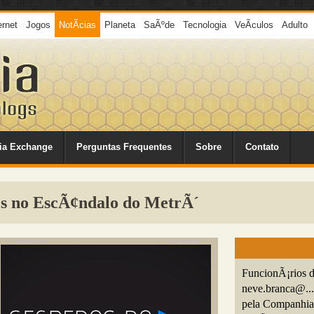
ernet
Jogos
NotÃ­cias
Planeta
SaÃºde
Tecnologia
VeÃ­culos
Adulto
ia Exchange
Perguntas Frequentes
Sobre
Contato
es no EscÃ¢ndalo do MetrÃ´
FuncionÃ¡rios d
neve.branca@...
pela Companhia 