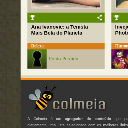
Ana Ivanovic: a Tenista
Inve
Mais Bela do Planeta
Phot
Beleza
Humo
Ponto Perdido
A Colmeia é um
agregador de conteúdo
que pub
diariamente uma lista selecionada com os melhores link