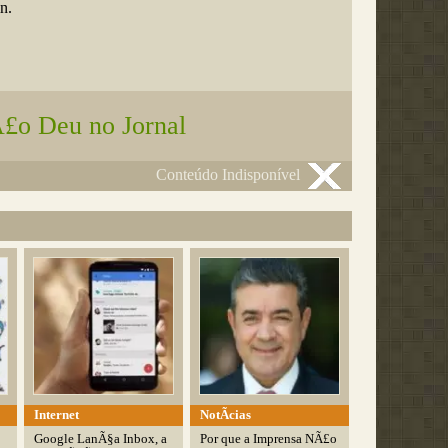
n.
£o Deu no Jornal
Conteúdo Indisponível
Internet
NotÃ­cias
Google LanÃ§a Inbox, a
Por que a Imprensa NÃ£o