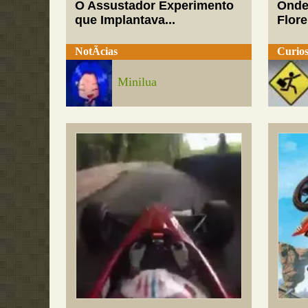
O Assustador Experimento
Onde
que Implantava...
Flor
NotÃ­cias
Curios
Minilua