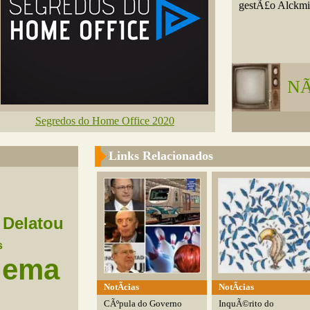
gestÃ£o Alckmi
NÃ
Segredos do Home Office 2020
Links Relacionados
Delatou
s
uema
NotÃ­cias
NotÃ­cias
CÃºpula do Governo
InquÃ©rito do