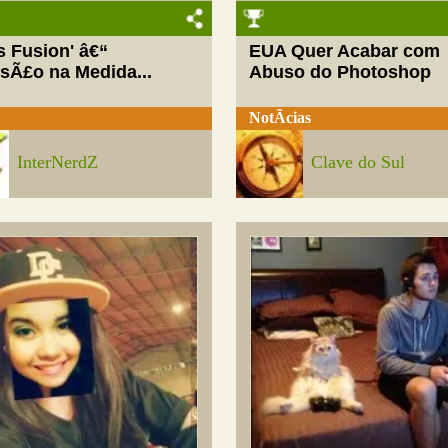
ls Fusion' â€“
EUA Quer Acabar com
rsÃ£o na Medida...
Abuso do Photoshop
NotÃ­cias
InterNerdZ
Clave do Sul