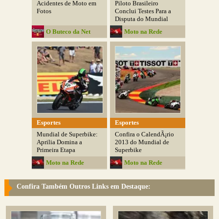
Acidentes de Moto em
Piloto Brasileiro
Fotos
Conclui Testes Para a
Disputa do Mundial
O Buteco da Net
Moto na Rede
Esportes
Esportes
Mundial de Superbike:
Confira o CalendÃ¡rio
Aprilia Domina a
2013 do Mundial de
Primeira Etapa
Superbike
Moto na Rede
Moto na Rede
Confira Também Outros Links em Destaque: