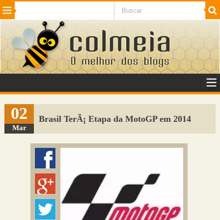
Beleza
Cinema e TV
Curiosidades
Esportes
Humor
Internet
Jogos
NotÃ­cias
Planeta
SaÃºde
Tecnologia
VeÃ­culos
Adulto
Sugerir Link
02
Brasil TerÃ¡ Etapa da MotoGP em 2014
Adicionar Blog
Mar
Colmeia Exchange
Perguntas Frequentes
Sobre
Contato