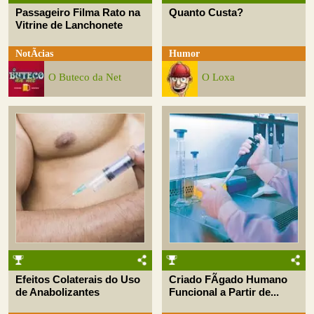
Passageiro Filma Rato na
Quanto Custa?
Vitrine de Lanchonete
NotÃ­cias
Humor
O Buteco da Net
O Loxa
Efeitos Colaterais do Uso
Criado FÃ­gado Humano
de Anabolizantes
Funcional a Partir de...