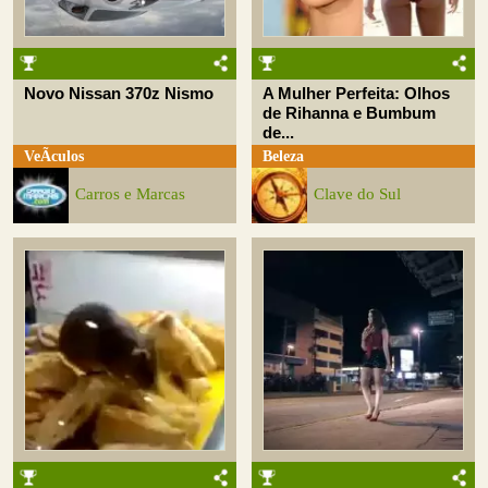
Novo Nissan 370z Nismo
A Mulher Perfeita: Olhos
de Rihanna e Bumbum
de...
VeÃ­culos
Beleza
Carros e Marcas
Clave do Sul