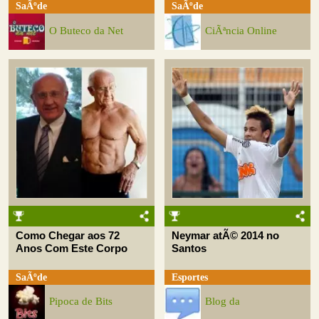
SaÃºde
SaÃºde
O Buteco da Net
CiÃªncia Online
Como Chegar aos 72
Neymar atÃ© 2014 no
Anos Com Este Corpo
Santos
SaÃºde
Esportes
Pipoca de Bits
Blog da