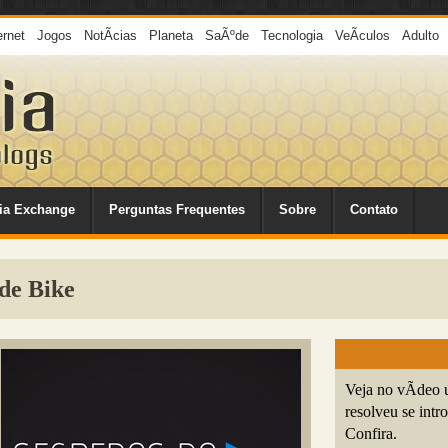
ernet
Jogos
NotÃ­cias
Planeta
SaÃºde
Tecnologia
VeÃ­culos
Adulto
ia Exchange
Perguntas Frequentes
Sobre
Contato
de Bike
Veja no vÃ­deo 
resolveu se intr
Confira.