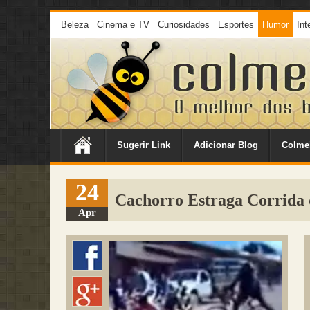
Beleza
Cinema e TV
Curiosidades
Esportes
Humor
Int
Sugerir Link
Adicionar Blog
Colme
24
Cachorro Estraga Corrida 
Apr