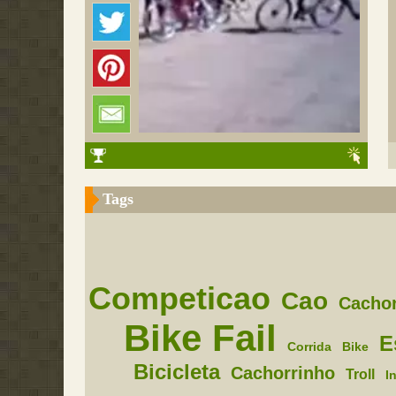
Tags
Competicao
Cao
Cacho
Bike Fail
E
Corrida
Bike
Bicicleta
Cachorrinho
Troll
I