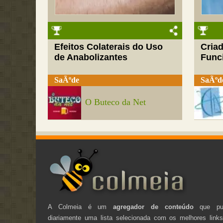
Efeitos Colaterais do Uso
Cria
de Anabolizantes
Funci
SaÃºde
SaÃºd
O Buteco da Net
A Colmeia é um
agregador de conteúdo
que pub
diariamente uma lista selecionada com os melhores link