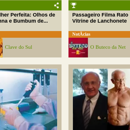
her Perfeita: Olhos de
Passageiro Filma Rato
nna e Bumbum de...
Vitrine de Lanchonete
NotÃ­cias
Clave do Sul
O Buteco da Net