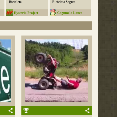
Bicicleta
Bicicleta Segura
Hysteria Project
Cogumelo Louco