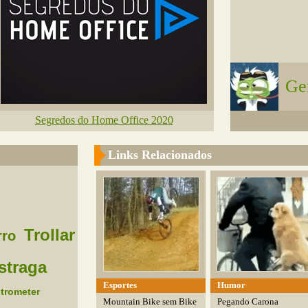
Ge
Segredos do Home Office 2020
Links Relacionados
Trollar
rro
straga
Esportes
Humor
ntrometer
Mountain Bike sem Bike
Pegando Carona