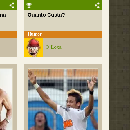
 na
Quanto Custa?
Humor
O Loxa