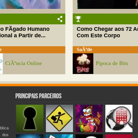
do FÃ­gado Humano
Como Chegar aos 72 A
onal a Partir de...
Com Este Corpo
e
SaÃºde
CiÃªncia Online
Pipoca de Bits
lica
s dos