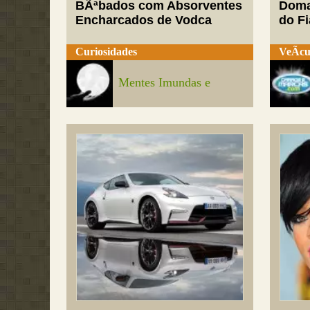
BÃªbados com Absorventes
Doma
Encharcados de Vodca
do Fi
Curiosidades
VeÃ­cu
Mentes Imundas e