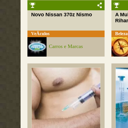
Novo Nissan 370z Nismo
A Mul
Riha
VeÃ­culos
Beleza
Carros e Marcas