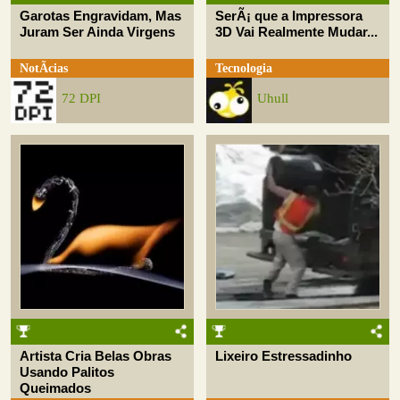
Garotas Engravidam, Mas
SerÃ¡ que a Impressora
Juram Ser Ainda Virgens
3D Vai Realmente Mudar...
NotÃ­cias
Tecnologia
72 DPI
Uhull
Artista Cria Belas Obras
Lixeiro Estressadinho
Usando Palitos
Queimados