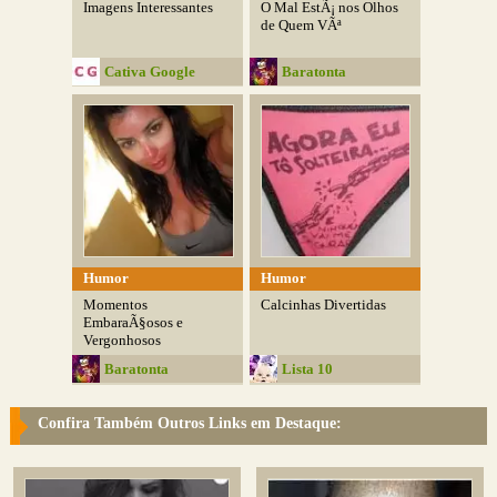
Imagens Interessantes
O Mal EstÃ¡ nos Olhos
de Quem VÃª
Cativa Google
Baratonta
Humor
Humor
Momentos
Calcinhas Divertidas
EmbaraÃ§osos e
Vergonhosos
Baratonta
Lista 10
Confira Também Outros Links em Destaque: