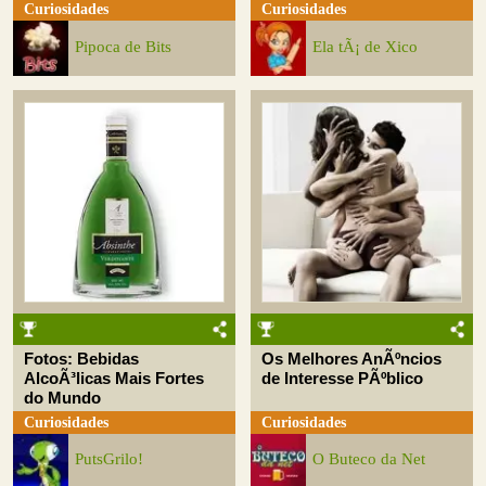
Curiosidades
Curiosidades
Pipoca de Bits
Ela tÃ¡ de Xico
Fotos: Bebidas
Os Melhores AnÃºncios
AlcoÃ³licas Mais Fortes
de Interesse PÃºblico
do Mundo
Curiosidades
Curiosidades
PutsGrilo!
O Buteco da Net