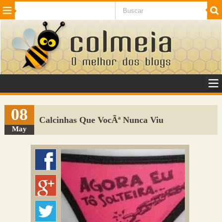
Beleza
Cinema e TV
Curiosidades
Esportes
Humor
Internet
Jogos
NotÃ­cias
Planeta
SaÃºde
Tecnologia
VeÃ­culos
Adulto
Sugerir Link
08
Calcinhas Que VocÃª Nunca Viu
Adicionar Blog
May
Colmeia Exchange
Perguntas Frequentes
Sobre
Contato