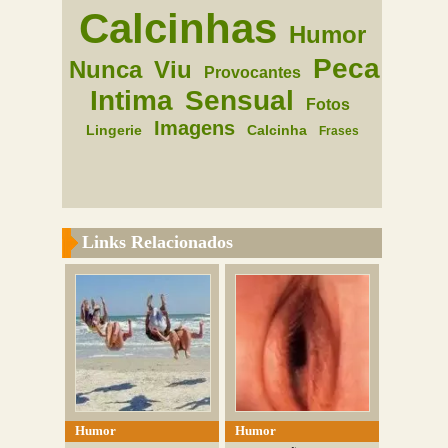
Calcinhas
Humor
Peca
Nunca
Viu
Provocantes
Intima
Sensual
Fotos
Imagens
Lingerie
Calcinha
Frases
Links Relacionados
Humor
Humor