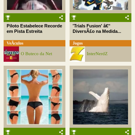
Piloto Estabelece Recorde
'Trials Fusion' â€“
em Pista Estreita
DiversÃ£o na Medida...
VeÃ­culos
Jogos
O Buteco da Net
InterNerdZ