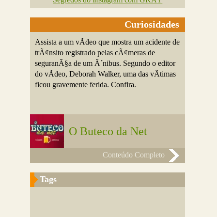
Curiosidades
Assista a um vÃ­deo que mostra um acidente de
trÃ¢nsito registrado pelas cÃ¢meras de
seguranÃ§a de um Ã´nibus. Segundo o editor
do vÃ­deo, Deborah Walker, uma das vÃ­timas
ficou gravemente ferida. Confira.
O Buteco da Net
Conteúdo Completo
Tags