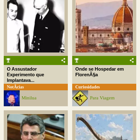
O Assustador
Onde se Hospedar em
Experimento que
FlorenÃ§a
Implantava...
NotÃ­cias
Curiosidades
Minilua
Para Viagem