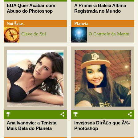
EUA Quer Acabar com
A Primeira Baleia Albina
Abuso do Photoshop
Registrada no Mundo
NotÃ­cias
Planeta
Clave do Sul
O Controle da Mente
Ana Ivanovic: a Tenista
Invejosos DirÃ£o que Ã‰
Mais Bela do Planeta
Photoshop