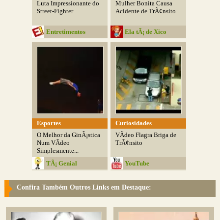
Luta Impressionante do
Mulher Bonita Causa
Street-Fighter
Acidente de TrÃ¢nsito
Entretimentos
Ela tÃ¡ de Xico
Esportes
Curiosidades
O Melhor da GinÃ¡stica
VÃ­deo Flagra Briga de
Num VÃ­deo
TrÃ¢nsito
Simplesmente...
TÃ¡ Genial
YouTube
Confira Também Outros Links em Destaque: