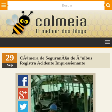
Beleza
Cinema e TV
Curiosidades
Esportes
Humor
Internet
Jogos
NotÃ­cias
Planeta
SaÃºde
Tecnologia
VeÃ­culos
Adulto
Sugerir Link
29
CÃ¢mera de SeguranÃ§a de Ã”nibus
Registra Acidente Impressionante
Adicionar Blog
Sep
Colmeia Exchange
Perguntas Frequentes
Sobre
Contato