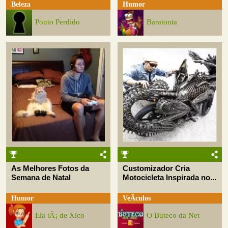
Beleza
Humor
Ponto Perdido
Baratonta
As Melhores Fotos da
Customizador Cria
Semana de Natal
Motocicleta Inspirada no...
Humor
VeÃ­culos
Ela tÃ¡ de Xico
O Buteco da Net