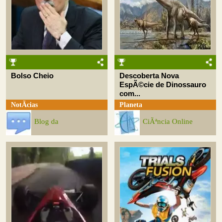
Bolso Cheio
Descoberta Nova
EspÃ©cie de Dinossauro
com...
NotÃ­cias
Planeta
Blog da
CiÃªncia Online