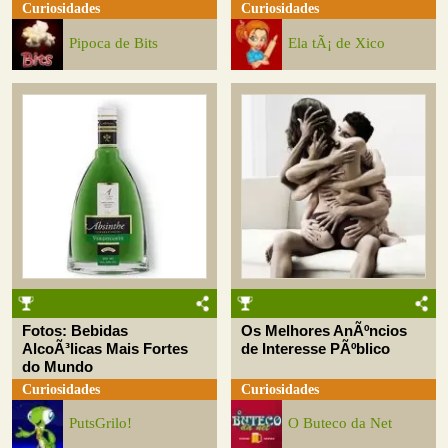
Curiosidades
Curiosidades
Pipoca de Bits
Ela tÃ¡ de Xico
Fotos: Bebidas
Os Melhores AnÃºncios
AlcoÃ³licas Mais Fortes
de Interesse PÃºblico
do Mundo
Curiosidades
Curiosidades
PutsGrilo!
O Buteco da Net