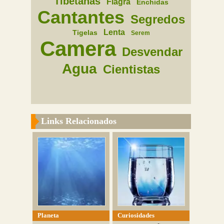
Tibetanas
Flagra
Enchidas
Cantantes
Segredos
Lenta
Tigelas
Serem
Camera
Desvendar
Agua
Cientistas
Links Relacionados
Planeta
Curiosidades