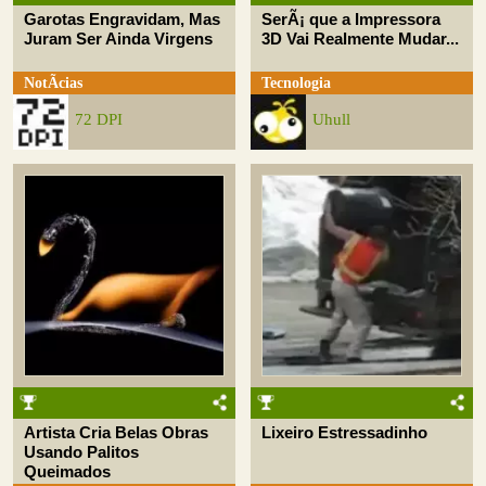
Garotas Engravidam, Mas
SerÃ¡ que a Impressora
Juram Ser Ainda Virgens
3D Vai Realmente Mudar...
NotÃ­cias
Tecnologia
72 DPI
Uhull
Artista Cria Belas Obras
Lixeiro Estressadinho
Usando Palitos
Queimados