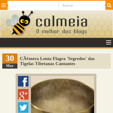
Beleza
Cinema e TV
Curiosidades
Esportes
Humor
Internet
Jogos
NotÃ­cias
Planeta
SaÃºde
Tecnologia
VeÃ­culos
Adulto
Sugerir Link
30
CÃ¢mera Lenta Flagra 'Segredos' das
Tigelas Tibetanas Cantantes
Adicionar Blog
May
Colmeia Exchange
Perguntas Frequentes
Sobre
Contato