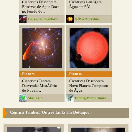
Cientistas Descobrem
Cientistas LanÃ§am
Reservas de Ãgua Doce
Ãgua em PÃ³
no Fundo do...
Caixa de Pandora
NÃ£o Acredito
Planeta
Planeta
Cientistas Tentam
Cientistas Descobrem
Desvendar MistÃ©rio
Novo Planeta Composto
de Nuvem...
de Ãgua
Maliaria
InteligÃªncia Inata
Confira Também Outros Links em Destaque: