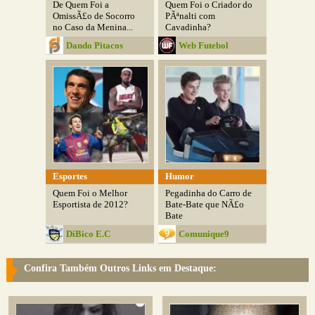
De Quem Foi a
Quem Foi o Criador do
OmissÃ£o de Socorro
PÃªnalti com
no Caso da Menina...
Cavadinha?
Dando Pitacos
Web Futebol
Esportes
Humor
Quem Foi o Melhor
Pegadinha do Carro de
Esportista de 2012?
Bate-Bate que NÃ£o
Bate
DiBico E.C
Comunique9
Confira Também Outros Links em Destaque: