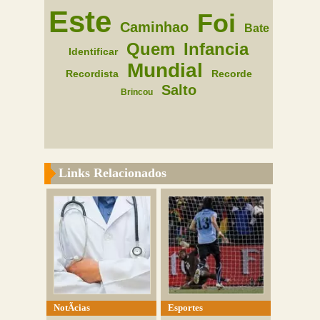
Este
Foi
Caminhao
Bate
Quem
Infancia
Identificar
Mundial
Recordista
Recorde
Salto
Brincou
Links Relacionados
NotÃ­cias
Esportes