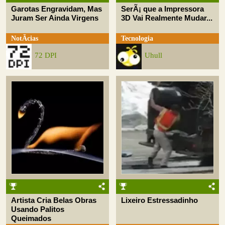
Garotas Engravidam, Mas
SerÃ¡ que a Impressora
Juram Ser Ainda Virgens
3D Vai Realmente Mudar...
NotÃ­cias
Tecnologia
72 DPI
Uhull
Artista Cria Belas Obras
Lixeiro Estressadinho
Usando Palitos
Queimados