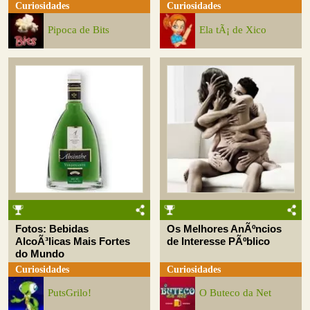
Curiosidades
Curiosidades
Pipoca de Bits
Ela tÃ¡ de Xico
Fotos: Bebidas
Os Melhores AnÃºncios
AlcoÃ³licas Mais Fortes
de Interesse PÃºblico
do Mundo
Curiosidades
Curiosidades
PutsGrilo!
O Buteco da Net