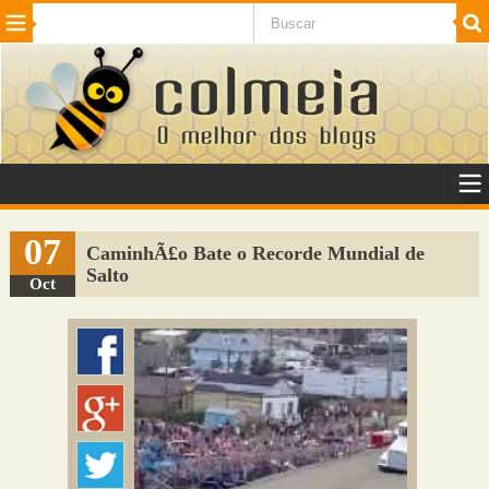
Beleza
Cinema e TV
Curiosidades
Esportes
Humor
Internet
Jogos
NotÃ­cias
Planeta
SaÃºde
Tecnologia
VeÃ­culos
Adulto
Sugerir Link
07
CaminhÃ£o Bate o Recorde Mundial de
Salto
Adicionar Blog
Oct
Colmeia Exchange
Perguntas Frequentes
Sobre
Contato