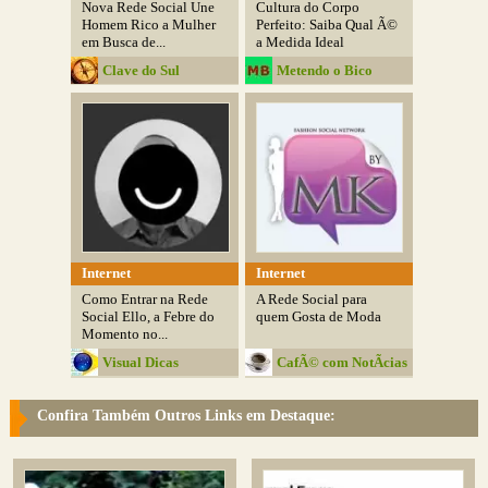
Nova Rede Social Une
Cultura do Corpo
Homem Rico a Mulher
Perfeito: Saiba Qual Ã©
em Busca de...
a Medida Ideal
Clave do Sul
Metendo o Bico
Internet
Internet
Como Entrar na Rede
A Rede Social para
Social Ello, a Febre do
quem Gosta de Moda
Momento no...
Visual Dicas
CafÃ© com NotÃ­cias
Confira Também Outros Links em Destaque: