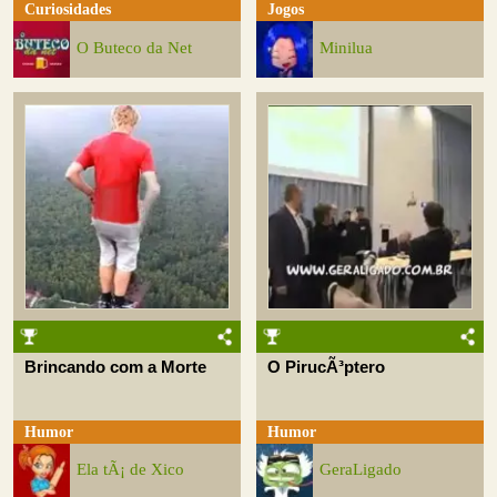
Curiosidades
Jogos
O Buteco da Net
Minilua
Brincando com a Morte
O PirucÃ³ptero
Humor
Humor
Ela tÃ¡ de Xico
GeraLigado