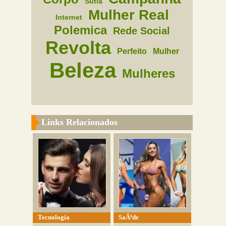
Sutia
Mulher Real
Internet
Polemica
Rede Social
Revolta
Perfeito
Mulher
Beleza
Mulheres
Links Relacionados
Tecnologia
SaÃºde