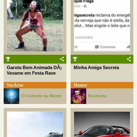
Garota Bem Animada DÃ¡
Minha Amiga Secreta
Vexame em Festa Rave
NotÃ­cias
Humor
O Controle da Mente
Baratonta