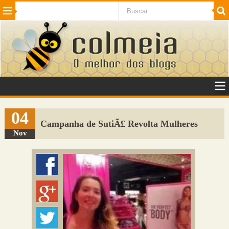
Beleza
Cinema e TV
Curiosidades
Esportes
Humor
Internet
Jogos
NotÃ­cias
Planeta
SaÃºde
Tecnologia
VeÃ­culos
Adulto
Sugerir Link
04
Campanha de SutiÃ£ Revolta Mulheres
Adicionar Blog
Nov
Colmeia Exchange
Perguntas Frequentes
Sobre
Contato