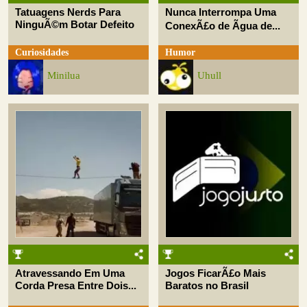
Tatuagens Nerds Para
Nunca Interrompa Uma
NinguÃ©m Botar Defeito
ConexÃ£o de Ãgua de...
Curiosidades
Humor
Minilua
Uhull
Atravessando Em Uma
Jogos FicarÃ£o Mais
Corda Presa Entre Dois...
Baratos no Brasil