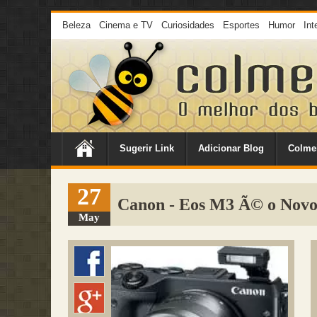
Beleza
Cinema e TV
Curiosidades
Esportes
Humor
Int
Sugerir Link
Adicionar Blog
Colme
27
Canon - Eos M3 Ã© o Novo
May