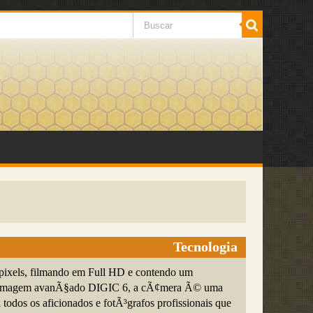
Tecnologia
ixels, filmando em Full HD e contendo um
e imagem avanÃ§ado DIGIC 6, a cÃ¢mera Ã© uma
a todos os aficionados e fotÃ³grafos profissionais que