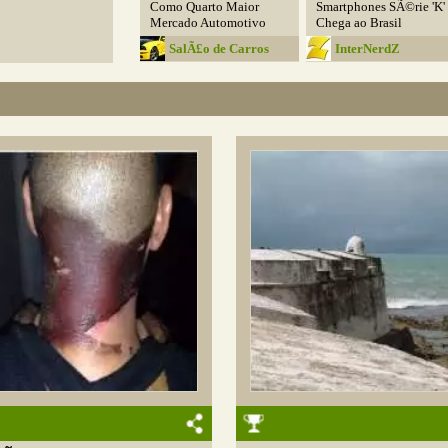
Como Quarto Maior
Smartphones SÃ©rie 'K'
Mercado Automotivo
Chega ao Brasil
SalÃ£o de Carros
InterNerdZ