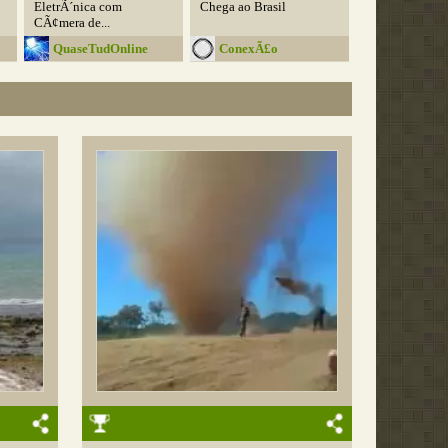
EletrÃ´nica com
Chega ao Brasil
CÃ¢mera de...
QuaseTudOnline
ConexÃ£o
FotogrÃ¡fica