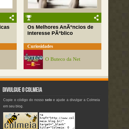
icas
Os Melhores AnÃºncios de
Interesse PÃºblico
Curiosidades
O Buteco da Net
Copie o código do nosso
selo
e ajude a divulgar a Colmeia
em seu blog.