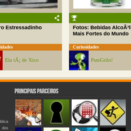
ro Estressadinho
Fotos: Bebidas AlcoÃ³l
Mais Fortes do Mundo
idades
Curiosidades
Ela tÃ¡ de Xico
PutsGrilo!
lica
s dos