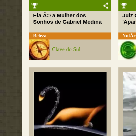
Ela Ã© a Mulher dos
Juiz
Sonhos de Gabriel Medina
'Apar
Beleza
NotÃ­c
Clave do Sul