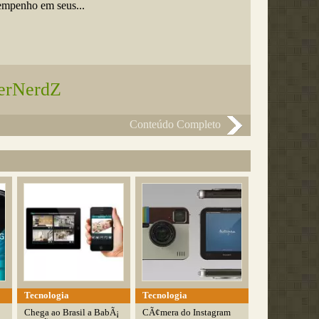
empenho em seus...
terNerdZ
Conteúdo Completo
Tecnologia
Tecnologia
Chega ao Brasil a BabÃ¡
CÃ¢mera do Instagram