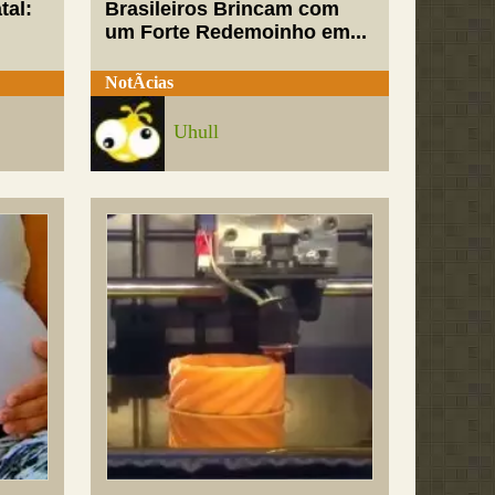
tal:
Brasileiros Brincam com
um Forte Redemoinho em...
NotÃ­cias
Uhull