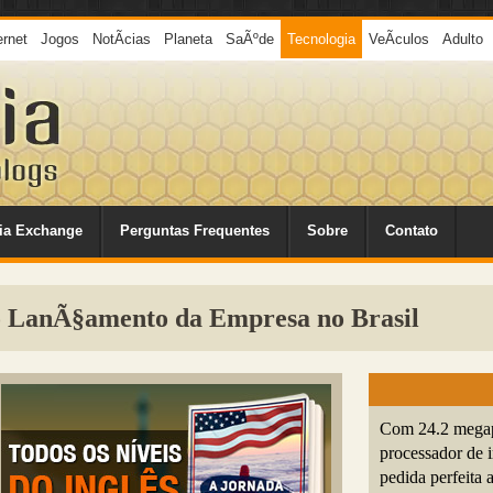
ernet
Jogos
NotÃ­cias
Planeta
SaÃºde
Tecnologia
VeÃ­culos
Adulto
ia Exchange
Perguntas Frequentes
Sobre
Contato
 LanÃ§amento da Empresa no Brasil
Com 24.2 megap
processador d
pedida perfeita 