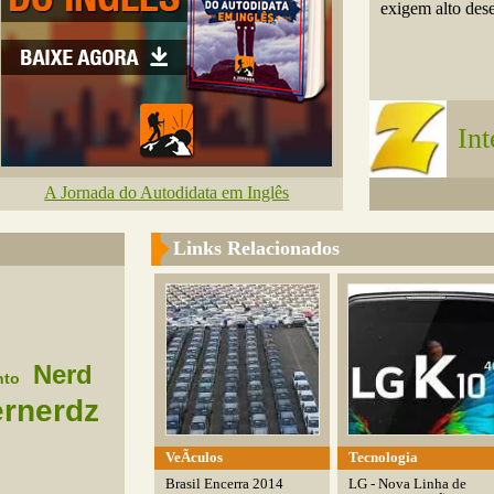
exigem alto des
In
A Jornada do Autodidata em Inglês
Links Relacionados
Nerd
nto
ernerdz
VeÃ­culos
Tecnologia
Brasil Encerra 2014
LG - Nova Linha de