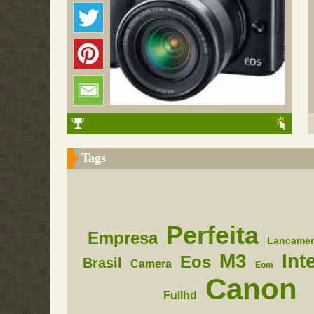
Tags
Perfeita
Empresa
Lancame
M3
Int
Eos
Brasil
Camera
Eom
Canon
Fullhd