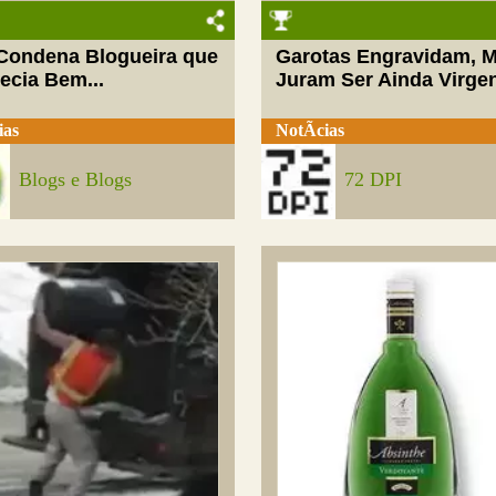
 Condena Blogueira que
Garotas Engravidam, 
ecia Bem...
Juram Ser Ainda Virge
ias
NotÃ­cias
Blogs e Blogs
72 DPI