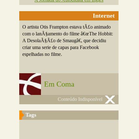
Internet
O artista Otis Frampton estava tÃ£o animado
com o lanÃ§amento do filme â€œThe Hobbit:
A DesolaÃ§Ã£o de Smaugâ€, que decidiu
criar uma serie de capas para Facebook
espelhadas no filme.
Em Coma
Conteúdo Indisponível
Tags