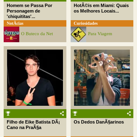
Homem se Passa Por
HotÃ©is em Miami: Quais
Personagem de
os Melhores Locais...
'chiquititas'...
NotÃ­cias
Curiosidades
O Buteco da Net
Para Viagem
Filho de Eike Batista DÃ¡
Os Dedos DanÃ§arinos
Cano na PraÃ§a