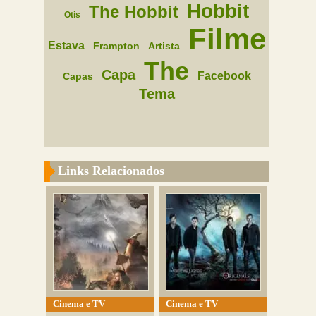
Hobbit
The Hobbit
Otis
Filme
Estava
Frampton
Artista
The
Capa
Facebook
Capas
Tema
Links Relacionados
Cinema e TV
Cinema e TV