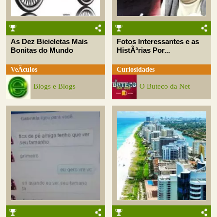
As Dez Bicicletas Mais
Fotos Interessantes e as
Bonitas do Mundo
HistÃ³rias Por...
VeÃ­culos
Curiosidades
Blogs e Blogs
O Buteco da Net