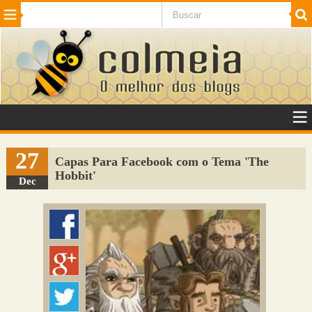
Beleza
Cinema e TV
Curiosidades
Esportes
Humor
Internet
Jogos
NotÃ­cias
Planeta
SaÃºde
Tecnologia
VeÃ­culos
Adulto
Sugerir Link
27
Capas Para Facebook com o Tema 'The
Hobbit'
Adicionar Blog
Dec
Colmeia Exchange
Perguntas Frequentes
Sobre
Contato