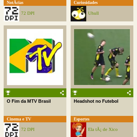
NotÃ­cias
Curiosidades
72 DPI
Uhull
O Fim da MTV Brasil
Headshot no Futebol
Cinema e TV
Esportes
72 DPI
Ela tÃ¡ de Xico