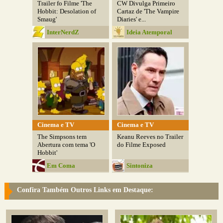
Trailer fo Filme 'The
CW Divulga Primeiro
Hobbit: Desolation of
Cartaz de 'The Vampire
Smaug'
Diaries' e...
InterNerdZ
Ideia Atemporal
Cinema e TV
Cinema e TV
The Simpsons tem
Keanu Reeves no Trailer
Abertura com tema 'O
do Filme Exposed
Hobbit'
Em Coma
Sintoniza
Confira Também Outros Links em Destaque: