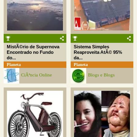
MistÃ©rio de Supernova
Sistema Simples
Encontrado no Fundo
Reaproveita AtÃ© 95%
do...
da...
Planeta
Planeta
CiÃªncia Online
Blogs e Blogs