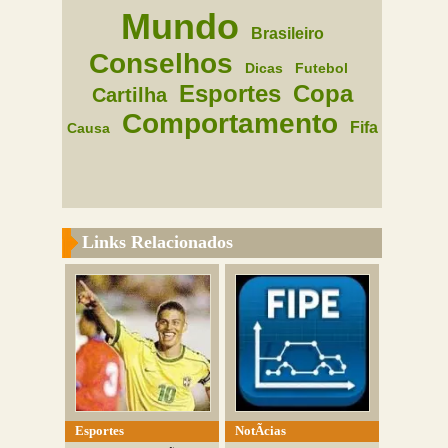
Mundo
Brasileiro
Conselhos
Dicas
Futebol
Esportes
Copa
Cartilha
Comportamento
Fifa
Causa
Links Relacionados
Esportes
NotÃ­cias