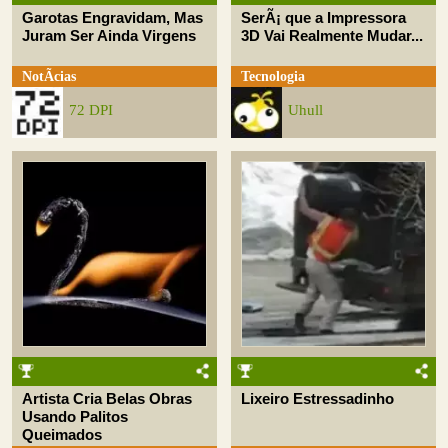
Garotas Engravidam, Mas
SerÃ¡ que a Impressora
Juram Ser Ainda Virgens
3D Vai Realmente Mudar...
NotÃ­cias
Tecnologia
72 DPI
Uhull
Artista Cria Belas Obras
Lixeiro Estressadinho
Usando Palitos
Queimados