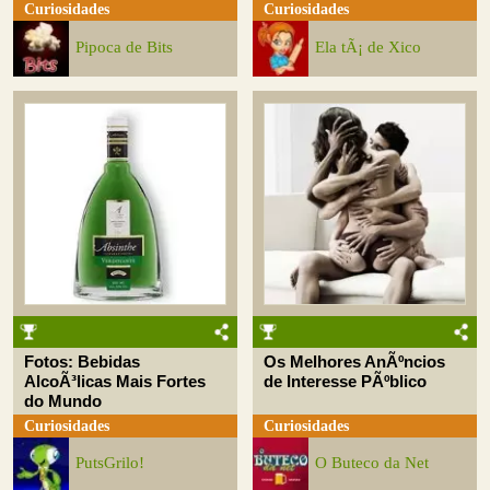
Curiosidades
Curiosidades
Pipoca de Bits
Ela tÃ¡ de Xico
Fotos: Bebidas
Os Melhores AnÃºncios
AlcoÃ³licas Mais Fortes
de Interesse PÃºblico
do Mundo
Curiosidades
Curiosidades
PutsGrilo!
O Buteco da Net