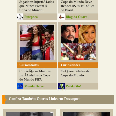
Jogadores InjustiÃ§ados
Copa do Mundo Deve
que Nunca Foram Ã
Render R$ 30 BilhÃµes
Copa do Mundo
ao Brasil
Futepoca
Blog do Guara
Curiosidades
Curiosidades
ConheÃ§a os Maiores
Os Quase Pelados da
EscÃ¢ndalos da Copa
Copa do Mundo
do Mundo FIFA
Mundo Drive
PutsGrilo!
Confira Também Outros Links em Destaque: