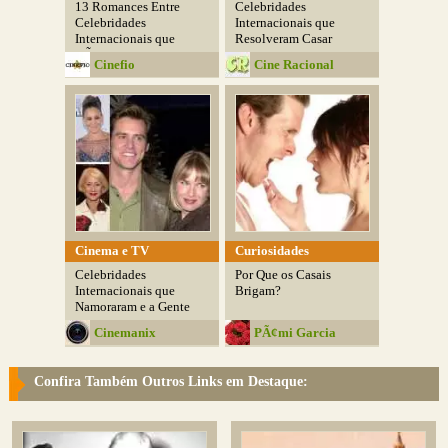
13 Romances Entre
Celebridades
Celebridades
Internacionais que
Internacionais que
Resolveram Casar
NÃ£o...
Depois...
Cinefio
Cine Racional
Cinema e TV
Curiosidades
Celebridades
Por Que os Casais
Internacionais que
Brigam?
Namoraram e a Gente
Nem...
Cinemanix
PÃ¢mi Garcia
Confira Também Outros Links em Destaque: