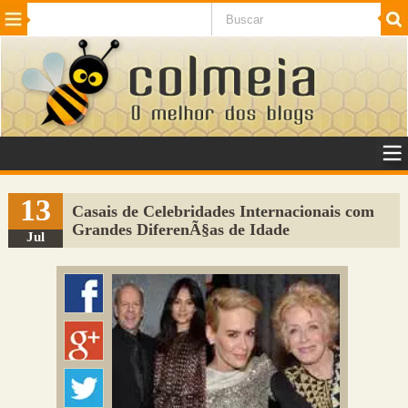
Beleza
Cinema e TV
Curiosidades
Esportes
Humor
Internet
Jogos
NotÃ­cias
Planeta
SaÃºde
Tecnologia
VeÃ­culos
Adulto
Sugerir Link
13
Casais de Celebridades Internacionais com
Grandes DiferenÃ§as de Idade
Adicionar Blog
Jul
Colmeia Exchange
Perguntas Frequentes
Sobre
Contato