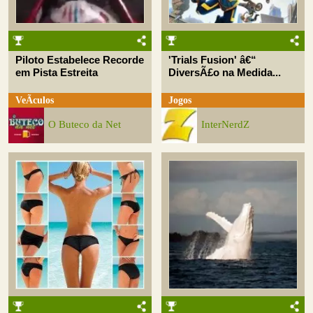
Piloto Estabelece Recorde
'Trials Fusion' â€“
em Pista Estreita
DiversÃ£o na Medida...
VeÃ­culos
Jogos
O Buteco da Net
InterNerdZ