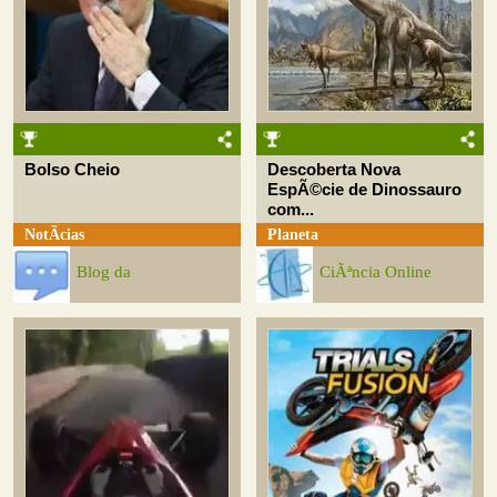
Bolso Cheio
Descoberta Nova
EspÃ©cie de Dinossauro
com...
NotÃ­cias
Planeta
Blog da
CiÃªncia Online