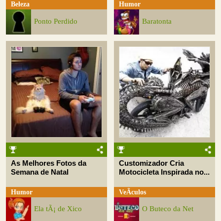
Beleza
Humor
Ponto Perdido
Baratonta
As Melhores Fotos da
Customizador Cria
Semana de Natal
Motocicleta Inspirada no...
Humor
VeÃ­culos
Ela tÃ¡ de Xico
O Buteco da Net