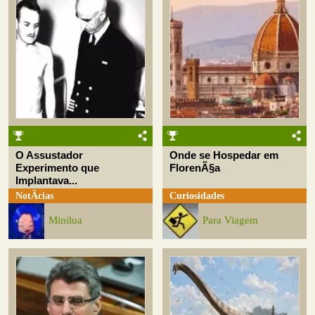
O Assustador
Onde se Hospedar em
Experimento que
FlorenÃ§a
Implantava...
NotÃ­cias
Curiosidades
Minilua
Para Viagem