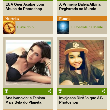
EUA Quer Acabar com
A Primeira Baleia Albina
Abuso do Photoshop
Registrada no Mundo
NotÃ­cias
Planeta
Clave do Sul
O Controle da Mente
Ana Ivanovic: a Tenista
Invejosos DirÃ£o que Ã‰
Mais Bela do Planeta
Photoshop