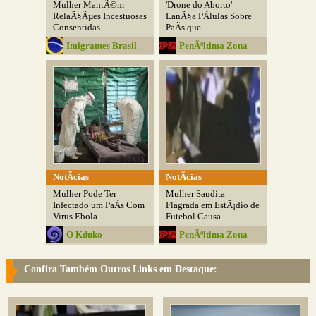
Mulher MantÃ©m
'Drone do Aborto'
RelaÃ§Ãµes Incestuosas
LanÃ§a PÃ­lulas Sobre
Consentidas...
PaÃ­s que...
Imigrantes Brasil
PenÃºltima Zona
NotÃ­cias
NotÃ­cias
Mulher Pode Ter
Mulher Saudita
Infectado um PaÃ­s Com
Flagrada em EstÃ¡dio de
Virus Ebola
Futebol Causa...
O Kduko
PenÃºltima Zona
Confira Também Outros Links em Destaque: