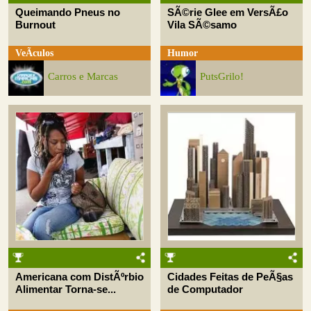
Queimando Pneus no
SÃ©rie Glee em VersÃ£o
Burnout
Vila SÃ©samo
VeÃ­culos
Humor
Carros e Marcas
PutsGrilo!
Americana com DistÃºrbio
Cidades Feitas de PeÃ§as
Alimentar Torna-se...
de Computador