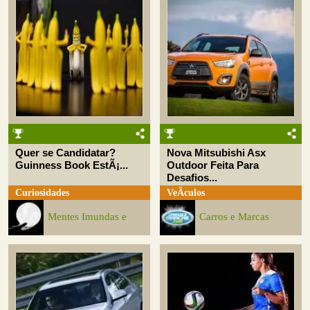
Quer se Candidatar?
Nova Mitsubishi Asx
Guinness Book EstÃ¡...
Outdoor Feita Para
Desafios...
Curiosidades
VeÃ­culos
Mentes Imundas e
Carros e Marcas