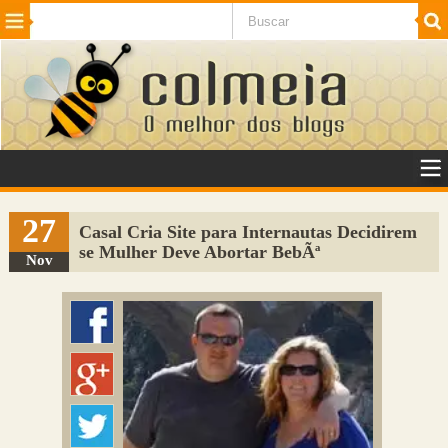
Beleza
Cinema e TV
Curiosidades
Esportes
Humor
Internet
Jogos
NotÃ­cias
Planeta
SaÃºde
Tecnologia
VeÃ­culos
Adulto
Sugerir Link
27
Casal Cria Site para Internautas Decidirem
se Mulher Deve Abortar BebÃª
Adicionar Blog
Nov
Colmeia Exchange
Perguntas Frequentes
Sobre
Contato