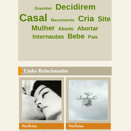
Decidirem
Gravidez
Casal
Cria
Site
Nascimento
Mulher
Abortar
Aborto
Bebe
Internautas
Pais
Links Relacionados
NotÃ­cias
NotÃ­cias