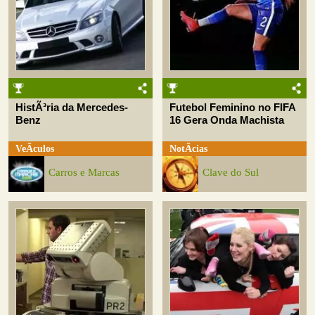
HistÃ³ria da Mercedes-
Futebol Feminino no FIFA
Benz
16 Gera Onda Machista
VeÃ­culos
NotÃ­cias
Carros e Marcas
Clave do Sul