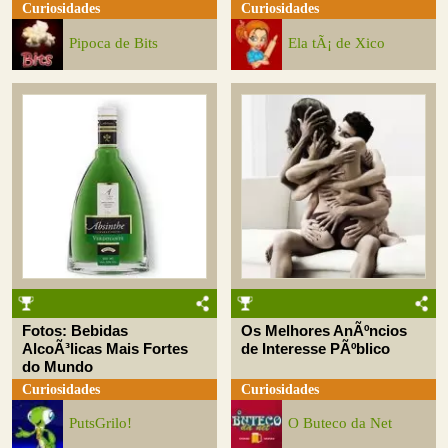
Curiosidades
Curiosidades
Pipoca de Bits
Ela tÃ¡ de Xico
Fotos: Bebidas
Os Melhores AnÃºncios
AlcoÃ³licas Mais Fortes
de Interesse PÃºblico
do Mundo
Curiosidades
Curiosidades
PutsGrilo!
O Buteco da Net