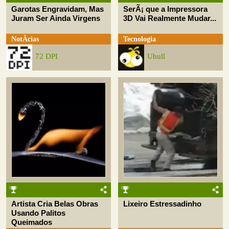
Garotas Engravidam, Mas
SerÃ¡ que a Impressora
Juram Ser Ainda Virgens
3D Vai Realmente Mudar...
NotÃ­cias
Tecnologia
72 DPI
Uhull
Artista Cria Belas Obras
Lixeiro Estressadinho
Usando Palitos
Queimados