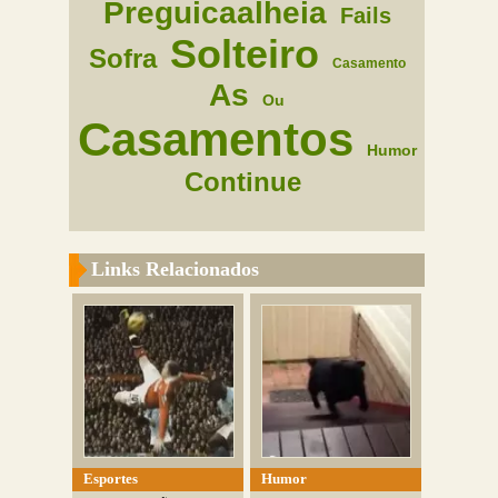
Preguicaalheia
Fails
Solteiro
Sofra
Casamento
As
Ou
Casamentos
Humor
Continue
Links Relacionados
Esportes
Humor