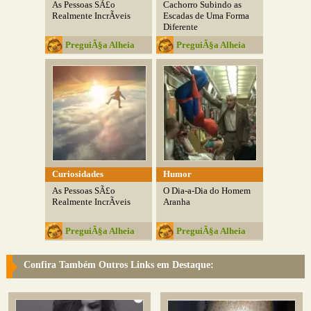
As Pessoas SÃ£o
Cachorro Subindo as
Realmente IncrÃ­veis
Escadas de Uma Forma
Diferente
PreguiÃ§a Alheia
PreguiÃ§a Alheia
Curiosidades
Humor
As Pessoas SÃ£o
O Dia-a-Dia do Homem
Realmente IncrÃ­veis
Aranha
PreguiÃ§a Alheia
PreguiÃ§a Alheia
Confira Também Outros Links em Destaque: