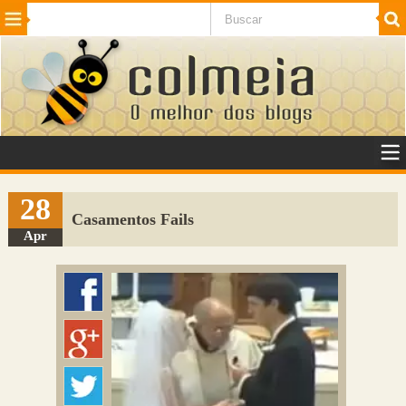
Beleza
Cinema e TV
Curiosidades
Esportes
Humor
Internet
Jogos
NotÃ­cias
Planeta
SaÃºde
Tecnologia
VeÃ­culos
Adulto
Sugerir Link
28
Casamentos Fails
Adicionar Blog
Apr
Colmeia Exchange
Perguntas Frequentes
Sobre
Contato