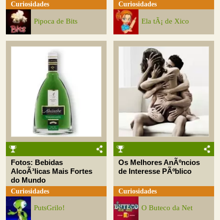
Curiosidades
Curiosidades
Pipoca de Bits
Ela tÃ¡ de Xico
Fotos: Bebidas
Os Melhores AnÃºncios
AlcoÃ³licas Mais Fortes
de Interesse PÃºblico
do Mundo
Curiosidades
Curiosidades
PutsGrilo!
O Buteco da Net