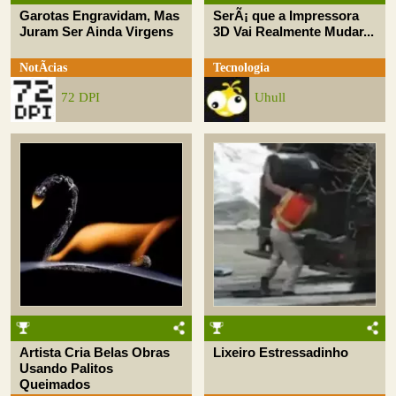
Garotas Engravidam, Mas
SerÃ¡ que a Impressora
Juram Ser Ainda Virgens
3D Vai Realmente Mudar...
NotÃ­cias
Tecnologia
72 DPI
Uhull
Artista Cria Belas Obras
Lixeiro Estressadinho
Usando Palitos
Queimados