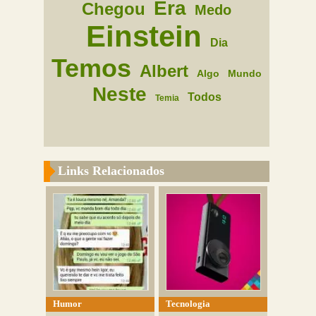
Era
Chegou
Medo
Einstein
Dia
Temos
Albert
Algo
Mundo
Neste
Todos
Temia
Links Relacionados
Humor
Tecnologia