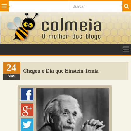
Beleza
Cinema e TV
Curiosidades
Esportes
Humor
Internet
Jogos
NotÃ­cias
Planeta
SaÃºde
Tecnologia
VeÃ­culos
Adulto
Sugerir Link
24
Chegou o Dia que Einstein Temia
Adicionar Blog
Nov
Colmeia Exchange
Perguntas Frequentes
Sobre
Contato