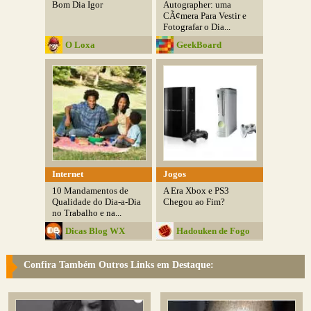
Bom Dia Igor
Autographer: uma
CÃ¢mera Para Vestir e
Fotografar o Dia...
O Loxa
GeekBoard
Internet
Jogos
10 Mandamentos de
A Era Xbox e PS3
Qualidade do Dia-a-Dia
Chegou ao Fim?
no Trabalho e na...
Dicas Blog WX
Hadouken de Fogo
Confira Também Outros Links em Destaque: