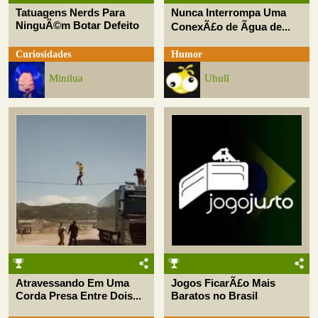
Tatuagens Nerds Para
Nunca Interrompa Uma
NinguÃ©m Botar Defeito
ConexÃ£o de Ãgua de...
Curiosidades
Humor
Minilua
Uhull
Atravessando Em Uma
Jogos FicarÃ£o Mais
Corda Presa Entre Dois...
Baratos no Brasil