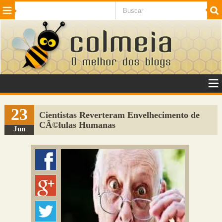
Beleza
Cinema e TV
Curiosidades
Esportes
Humor
Internet
Jogos
NotÃ­cias
Planeta
SaÃºde
Tecnologia
VeÃ­culos
Adulto
Sugerir Link
23
Cientistas Reverteram Envelhecimento de
CÃ©lulas Humanas
Adicionar Blog
Jun
Colmeia Exchange
Perguntas Frequentes
Sobre
Contato