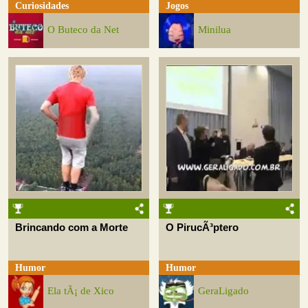
Curiosidades
Jogos
O Buteco da Net
Minilua
Brincando com a Morte
O PirucÃ³ptero
Humor
Humor
Ela tÃ¡ de Xico
GeraLigado