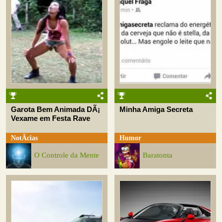
Garota Bem Animada DÃ¡
Minha Amiga Secreta
Vexame em Festa Rave
NotÃ­cias
Humor
O Controle da Mente
Baratonta