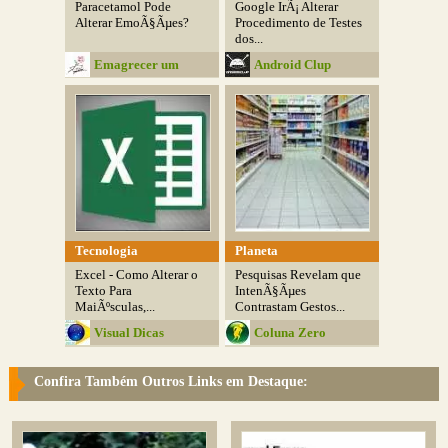
Paracetamol Pode
Google IrÃ¡ Alterar
Alterar EmoÃ§Ãµes?
Procedimento de Testes
dos...
Emagrecer um
Android Clup
Desafio
Tecnologia
Planeta
Excel - Como Alterar o
Pesquisas Revelam que
Texto Para
IntenÃ§Ãµes
MaiÃºsculas,...
Contrastam Gestos...
Visual Dicas
Coluna Zero
Confira Também Outros Links em Destaque: