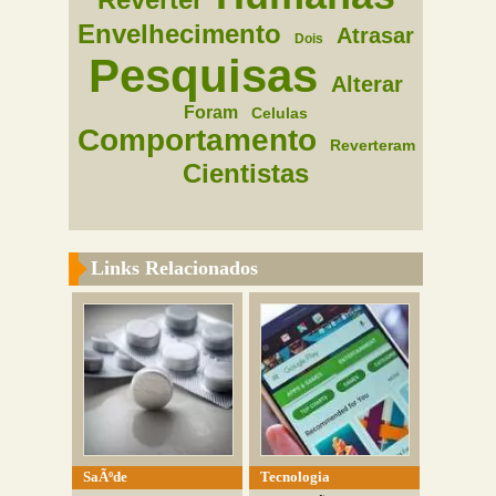
Envelhecimento
Atrasar
Dois
Pesquisas
Alterar
Foram
Celulas
Comportamento
Reverteram
Cientistas
Links Relacionados
SaÃºde
Tecnologia